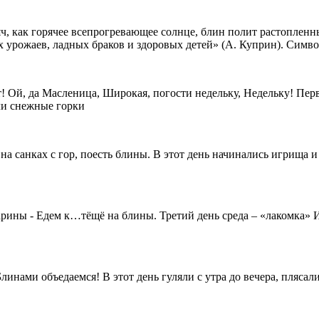
ряч, как горячее всепрогревающее солнце, блин полит растопле
 урожаев, ладных браков и здоровых детей» (А. Куприн). Симво
т! Ой, да Масленица, Широкая, погости недельку, Недельку! П
ли снежные горки
а санках с гор, поесть блины. В этот день начинались игрища и
арины - Едем к…тёщё на блины. Третий день среда – «лакомка» И
нами объедаемся! В этот день гуляли с утра до вечера, плясали