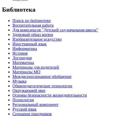
Библиотека
Поиск по библиотеке
Воспитательная работа
Для комплексов "Детский сад-начальная школа"
Здоровый образ жизни
Изобразительное искусство
Иностранный язык
Информатика
История
Логопедия
Математика
Материалы для родителей
Материалы МО
Междисциплинарное обобщение
Музыка
Общепедагогические технологии
Окружающий мир
Основы безопасности жизнедеятельности
Психология
Региональный компонент
Русский язык
Сценарии праздников