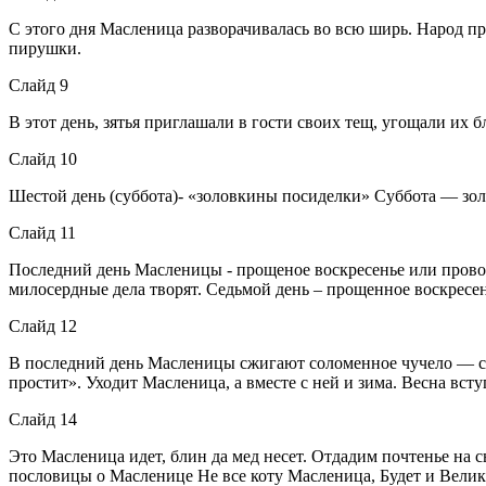
С этого дня Масленица разворачивалась во всю ширь. Народ пр
пирушки.
Слайд 9
В этот день, зятья приглашали в гости своих тещ, угощали их
Слайд 10
Шестой день (суббота)- «золовкины посиделки» Суббота — зол
Слайд 11
Последний день Масленицы - прощеное воскресенье или проводы
милосердные дела творят. Седьмой день – прощенное воскресе
Слайд 12
В последний день Масленицы сжигают соломенное чучело — сим
простит». Уходит Масленица, а вместе с ней и зима. Весна всту
Слайд 14
Это Масленица идет, блин да мед несет. Отдадим почтенье на с
пословицы о Масленице Не все коту Масленица, Будет и Велик