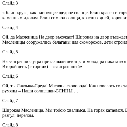
Слайд 3
« Блин кругл, как настоящее щедрое солнце. Блин красен и го
каменным идолам. Блин символ солнца, красных дней, хороших
Слайд 4
Ой, да Масленица На двор въезжает! Широкая на двор въезжае
Масленицы сооружались балаганы для скоморохов, дети строи
Слайд 5
На заигрыши с утра приглашали девицы и молодцы покататься н
Второй день ( вторник) – «заигрышный»
Слайд 6
Ой, ты Лакомка-Среда! Масляна сковорода! Как повелось со ст
румяны – Наши солнышки-БЛИНЫ …
Слайд 7
Широкая Масленица, Мы тобою хвалимся, На горах катаемся, Бли
разгул, перелом.
Слайд 8