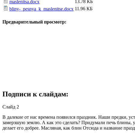
13.78 КБ
maslenitsa.docx
11.96 КБ
bliny-_pesnya_k_maslenitse.docx
Предварительный просмотр:
Подписи к слайдам:
Слайд 2
В далекие от нас времена появился праздник. Наши предки, ус
замерзшую землю. А как это сделать? Придумали печь блины, у
делает его добрее. Масляная, как блин Отсюда и название пра