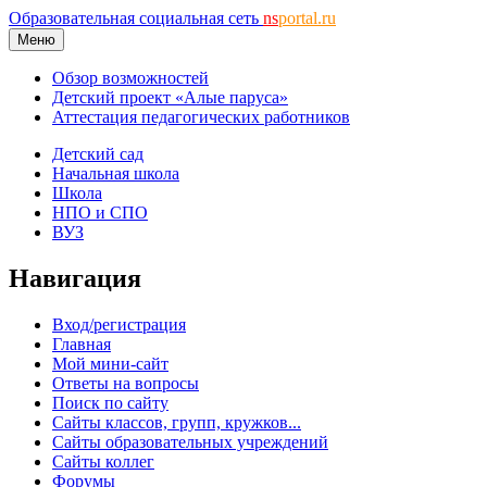
Образовательная социальная сеть
ns
portal.ru
Меню
Обзор возможностей
Детский проект «Алые паруса»
Аттестация педагогических работников
Детский сад
Начальная школа
Школа
НПО и СПО
ВУЗ
Навигация
Вход/регистрация
Главная
Мой мини-сайт
Ответы на вопросы
Поиск по сайту
Сайты классов, групп, кружков...
Сайты образовательных учреждений
Сайты коллег
Форумы