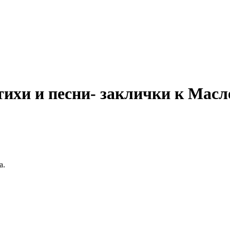
ихи и песни- заклички к Масл
а.