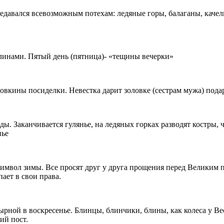
едавался всевозможным потехам: ледяные горы, балаганы, качел
 блинами. Пятый день (пятница)- «тещины вечерки»
овкины посиделки. Невестка дарит золовке (сестрам мужа) пода
. Заканчивается гулянье, на ледяных горках разводят костры, 
нье
вол зимы. Все просят друг у друга прощения перед Великим пос
пает в свои права.
ырной в воскресенье. Блинцы, блинчики, блины, как колеса у Вес
ий пост.