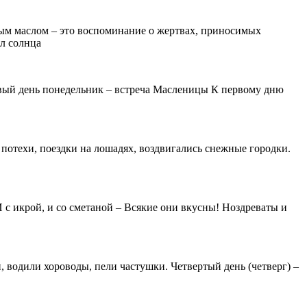
нным маслом – это воспоминание о жертвах, приносимых
л солнца
ервый день понедельник – встреча Масленицы К первому дню
 потехи, поездки на лошадях, воздвигались снежные городки.
 с икрой, и со сметаной – Всякие они вкусны! Ноздреваты и
, водили хороводы, пели частушки. Четвертый день (четверг) –