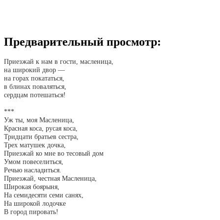
Предварительный просмотр:
Приезжай к нам в гости, масленица,
на широкий двор —
на горах покататься,
в блинах поваляться,
сердцам потешаться!
***
Уж ты, моя Масленица,
Красная коса, русая коса,
Тридцати братьев сестра,
Трех матушек дочка,
Приезжай ко мне во тесовый дом
Умом повеселиться,
Речью насладиться.
Приезжай, честная Масленица,
Широкая боярыня,
На семидесяти семи санях,
На широкой лодочке
В город пировать!