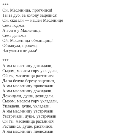
***
Ой, Масленица, протянися!
Ты за дуб, за колоду зацепися!
Ой, сказали — нашей Масленице
Семь годков,
А всего у Масленицы
Семь деньков.
Ой, Масленица-обманщица!
Обманула, провела,
Нагуляться не дала!
***
А мы масленицу дожидали,
Сыром, маслом гору укладали,
Ой ты, масленица растянися
Да за белую березу зацепися,
А мы масленицу провожали.
А мы масленицу дожидали,
Дожидали, душе, дожидали.
Сыром, маслом гору укладали,
Укладали, душе, укладали.
А мы масленицу увстречали
Увстречали, душе, увстречали.
Ой ты, масленица растянися
Растянися, душе, растянися.
А мы масленицу провожали.