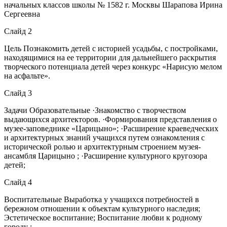
начальных классов школы № 1582 г. Москвы Шарапова Ирина
Сергеевна
Слайд 2
Цель Познакомить детей с историей усадьбы, с постройками,
находящимися на ее территории для дальнейшего раскрытия
творческого потенциала детей через конкурс «Нарисую мелом
на асфальте».
Слайд 3
Задачи Образовательные ·Знакомство с творчеством
выдающихся архитекторов. ·Формирования представления о
музее-заповеднике «Царицыно»; ·Расширение краеведческих
и архитектурных знаний учащихся путем ознакомления с
исторической ролью и архитектурным строением музея-
ансамбля Царицыно ; ·Расширение культурного кругозора
детей;
Слайд 4
Воспитательные Выработка у учащихся потребностей в
бережном отношении к объектам культурного наследия;
Эстетическое воспитание; Воспитание любви к родному
городу ;