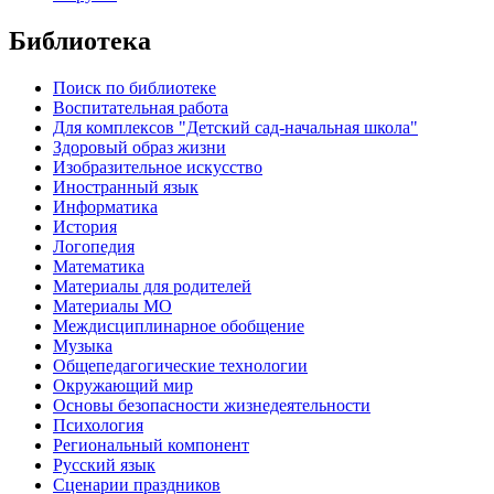
Библиотека
Поиск по библиотеке
Воспитательная работа
Для комплексов "Детский сад-начальная школа"
Здоровый образ жизни
Изобразительное искусство
Иностранный язык
Информатика
История
Логопедия
Математика
Материалы для родителей
Материалы МО
Междисциплинарное обобщение
Музыка
Общепедагогические технологии
Окружающий мир
Основы безопасности жизнедеятельности
Психология
Региональный компонент
Русский язык
Сценарии праздников