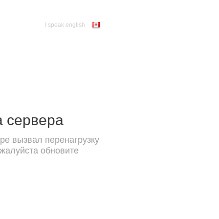
I speak english
а сервера
ре вызвал перенагрузку
ожалуйста обновите