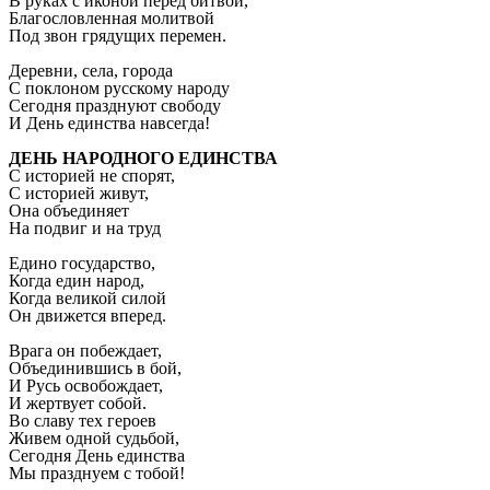
В руках с иконой перед битвой,
Благословленная молитвой
Под звон грядущих перемен.
Деревни, села, города
С поклоном русскому народу
Сегодня празднуют свободу
И День единства навсегда!
ДЕНЬ НАРОДНОГО ЕДИНСТВА
С историей не спорят,
С историей живут,
Она объединяет
На подвиг и на труд
Едино государство,
Когда един народ,
Когда великой силой
Он движется вперед.
Врага он побеждает,
Объединившись в бой,
И Русь освобождает,
И жертвует собой.
Во славу тех героев
Живем одной судьбой,
Сегодня День единства
Мы празднуем с тобой!