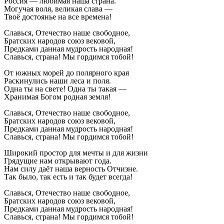
Россия — любимая наша страна.
Могучая воля, великая слава —
Твоё достоянье на все времена!
Славься, Отечество наше свободное,
Братских народов союз вековой,
Предками данная мудрость народная!
Славься, страна! Мы гордимся тобой!
От южных морей до полярного края
Раскинулись наши леса и поля.
Одна ты на свете! Одна ты такая —
Хранимая Богом родная земля!
Славься, Отечество наше свободное,
Братских народов союз вековой,
Предками данная мудрость народная!
Славься, страна! Мы гордимся тобой!
Широкий простор для мечты и для жизни
Грядущие нам открывают года.
Нам силу даёт наша верность Отчизне.
Так было, так есть и так будет всегда!
Славься, Отечество наше свободное,
Братских народов союз вековой,
Предками данная мудрость народная!
Славься, страна! Мы гордимся тобой!