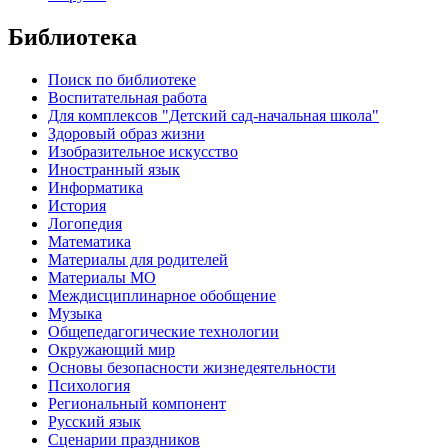
Библиотека
Поиск по библиотеке
Воспитательная работа
Для комплексов "Детский сад-начальная школа"
Здоровый образ жизни
Изобразительное искусство
Иностранный язык
Информатика
История
Логопедия
Математика
Материалы для родителей
Материалы МО
Междисциплинарное обобщение
Музыка
Общепедагогические технологии
Окружающий мир
Основы безопасности жизнедеятельности
Психология
Региональный компонент
Русский язык
Сценарии праздников