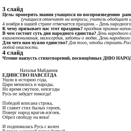
3 слайд
Цель: проверить знания учащихся по воспроизведению ране
(учащиеся отвечают на вопросы, учитель обобщает 
4 ноября в нашей стране отмечается праздник – День народного
К чему призывает нас этот праздник?
праздник призван напо
В чем состоит суть дня народного единства?
День народного 
взаимопонимания, милосердия, заботы о людях. День народного
Для чего нам нужно единство?
Для того, чтобы строить Росс
любой опасности.
4 слайд
Чтение наизусть стихотворений, посвящённых ДНЮ НА
Наталья Майданик
ЕДИНСТВО НАВСЕГДА
Ушли в историю года,
Цари менялись и народы,
Но время смутное, невзгоды
Русь не забудет никогда!
Победой вписана строка,
И славит стих былых героев,
Поверг народ врагов-изгоев,
Обрел свободу на века!
И поднималась Русь с колен