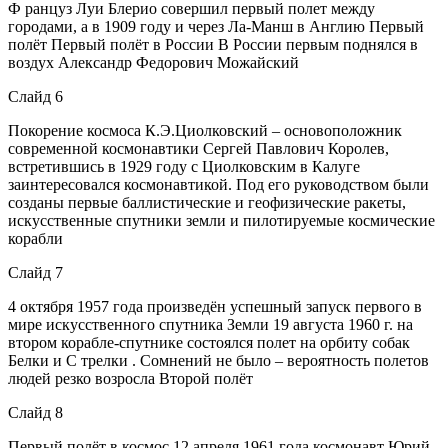
Ф ранцуз Луи Блерио совершил первый полет между
городами, а в 1909 году и через Ла-Манш в Англию Первый
полёт Первый полёт в России В России первым поднялся в
воздух Александр Федорович Можайский
Слайд 6
Покорение космоса К.Э.Циолковский – основоположник
современной космонавтики Сергей Павлович Королев,
встретившись в 1929 году с Циолковским в Калуге
заинтересовался космонавтикой. Под его руководством были
созданы первые баллистические и геофизические ракеты,
искусственные спутники земли и пилотируемые космические
корабли
Слайд 7
4 октября 1957 года произведён успешный запуск первого в
мире искусственного спутника Земли 19 августа 1960 г. на
втором корабле-спутнике состоялся полет на орбиту собак
Белки и C трелки . Сомнений не было – вероятность полетов
людей резко возросла Второй полёт
Слайд 8
Первый полёт в космос 12 апреля 1961 года космонавт Юрий