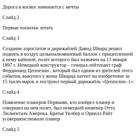
Дорога в космос начинается с мечты
Слайд 2
Первые попытки летать
Слайд 3
Создание аэростатов и дирижаблей Давид Шварц решил
поднять в воздух цельноалюминевый баллон с прицепленной
к нему кабиной, полет которого был назначен на 13 января
1897 г. Немецкий конструктор – генерал-лейтенант граф
Фердинанд Цеппелин , который был одним из зрителей этого
события, выкупил у жены Шварца патент на изобретение за
15 тысяч марок и построил первый дирижабль «Цеппелин–1».
Слайд 4
Появление планеров Первыми, кто изобрел планер и
совершил на нем полет, был немецкий инженер Отто
Лилиенталь Америка. Братья Уилбер и Орвилл Райт
усовершенствовали планер
Слайд 5