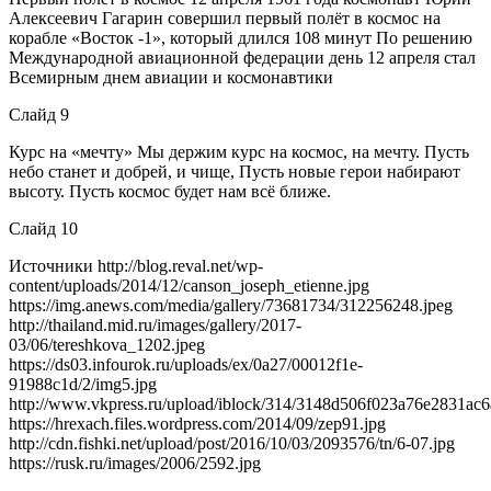
Алексеевич Гагарин совершил первый полёт в космос на
корабле «Восток -1», который длился 108 минут По решению
Международной авиационной федерации день 12 апреля стал
Всемирным днем авиации и космонавтики
Слайд 9
Курс на «мечту» Мы держим курс на космос, на мечту. Пусть
небо станет и добрей, и чище, Пусть новые герои набирают
высоту. Пусть космос будет нам всё ближе.
Слайд 10
Источники http://blog.reval.net/wp-
content/uploads/2014/12/canson_joseph_etienne.jpg
https://img.anews.com/media/gallery/73681734/312256248.jpeg
http://thailand.mid.ru/images/gallery/2017-
03/06/tereshkova_1202.jpeg
https://ds03.infourok.ru/uploads/ex/0a27/00012f1e-
91988c1d/2/img5.jpg
http://www.vkpress.ru/upload/iblock/314/3148d506f023a76e2831ac6
https://hrexach.files.wordpress.com/2014/09/zep91.jpg
http://cdn.fishki.net/upload/post/2016/10/03/2093576/tn/6-07.jpg
https://rusk.ru/images/2006/2592.jpg