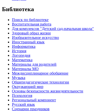
Библиотека
Поиск по библиотеке
Воспитательная работа
Для комплексов "Детский сад-начальная школа"
Здоровый образ жизни
Изобразительное искусство
Иностранный язык
Информатика
История
Логопедия
Математика
Материалы для родителей
Материалы МО
Междисциплинарное обобщение
Музыка
Общепедагогические технологии
Окружающий мир
Основы безопасности жизнедеятельности
Психология
Региональный компонент
Русский язык
Сценарии праздников