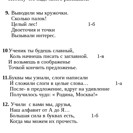
9.
Выводили мы кружочки.
Сколько палок!
Целый лес! 1-б
Двоеточия и точки
Вызывали интерес.
10
Ученик ты будешь славный,
.
Коль начнешь писать с заглавной. 1-в
И возьмешь в соображенье
Точкой кончить предложенье.
11.
Буквы мы узнали, слоги написали
И сложили слоги в целые слова… 1-а
После- в предложение, вдруг на удивление
Получилось чудо: « Родина, Москва!»
12.
Учили с вами мы, друзья,
Наш алфавит от А до Я…
Большая сила в буквах есть, 1-б
Когда мы можем их прочесть.