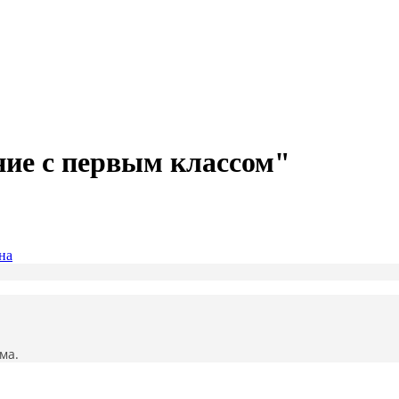
ие с первым классом"
на
ма.