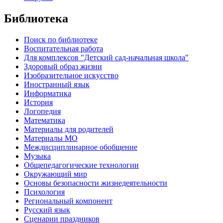
Библиотека
Поиск по библиотеке
Воспитательная работа
Для комплексов "Детский сад-начальная школа"
Здоровый образ жизни
Изобразительное искусство
Иностранный язык
Информатика
История
Логопедия
Математика
Материалы для родителей
Материалы МО
Междисциплинарное обобщение
Музыка
Общепедагогические технологии
Окружающий мир
Основы безопасности жизнедеятельности
Психология
Региональный компонент
Русский язык
Сценарии праздников