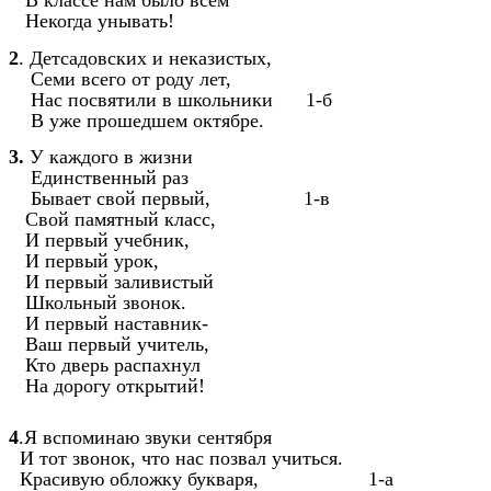
В классе нам было всем
Некогда унывать!
2
. Детсадовских и неказистых,
Семи всего от роду лет,
Нас посвятили в школьники 1-б
В уже прошедшем октябре.
3.
У каждого в жизни
Единственный раз
Бывает свой первый, 1-в
Свой памятный класс,
И первый учебник,
И первый урок,
И первый заливистый
Школьный звонок.
И первый наставник-
Ваш первый учитель,
Кто дверь распахнул
На дорогу открытий!
4
.Я вспоминаю звуки сентября
И тот звонок, что нас позвал учиться.
Красивую обложку букваря, 1-а