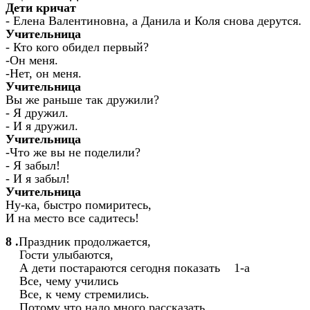
Дети кричат
- Елена Валентиновна, а Данила и Коля снова дерутся.
Учительница
- Кто кого обидел первый?
-Он меня.
-Нет, он меня.
Учительница
Вы же раньше так дружили?
- Я дружил.
- И я дружил.
Учительница
-Что же вы не поделили?
- Я забыл!
- И я забыл!
Учительница
Ну-ка, быстро помиритесь,
И на место все садитесь!
8 .
Праздник продолжается,
Гости улыбаются,
А дети постараются сегодня показать 1-а
Все, чему учились
Все, к чему стремились.
Потому что надо много рассказать.