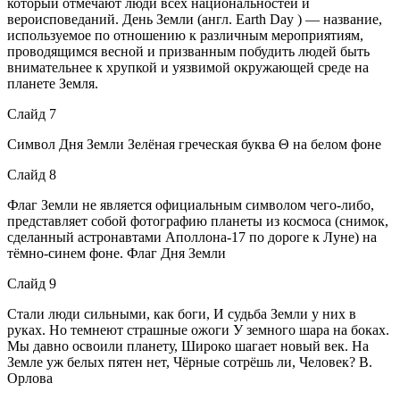
который отмечают люди всех национальностей и
вероисповеданий. День Земли (англ. Earth Day ) — название,
используемое по отношению к различным мероприятиям,
проводящимся весной и призванным побудить людей быть
внимательнее к хрупкой и уязвимой окружающей среде на
планете Земля.
Слайд 7
Символ Дня Земли Зелёная греческая буква Θ на белом фоне
Слайд 8
Флаг Земли не является официальным символом чего-либо,
представляет собой фотографию планеты из космоса (снимок,
сделанный астронавтами Аполлона-17 по дороге к Луне) на
тёмно-синем фоне. Флаг Дня Земли
Слайд 9
Стали люди сильными, как боги, И судьба Земли у них в
руках. Но темнеют страшные ожоги У земного шара на боках.
Мы давно освоили планету, Широко шагает новый век. На
Земле уж белых пятен нет, Чёрные сотрёшь ли, Человек? В.
Орлова