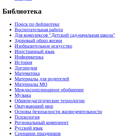
Библиотека
Поиск по библиотеке
Воспитательная работа
Для комплексов "Детский сад-начальная школа"
Здоровый образ жизни
Изобразительное искусство
Иностранный язык
Информатика
История
Логопедия
Математика
Материалы для родителей
Материалы МО
Междисциплинарное обобщение
Музыка
Общепедагогические технологии
Окружающий мир
Основы безопасности жизнедеятельности
Психология
Региональный компонент
Русский язык
Сценарии праздников