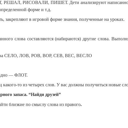
 РЕШАЛ, РИСОВАЛИ, ПИШЕТ. Дети анализируют написанное и и
определенной форме и т.д.
ь, закрепляют в игровой форме знания, полученные на уроках.
ранного слова составляются (набираются) другие слова. Выпол
лова СЕЛО, ЛОВ, РОВ, ВОР, СЕВ, ВЕС, ВЕСЛО
 одно — ФЛОТ.
ц какого-то из четырех слов. У вас должны получиться новые сло
рного запаса. “Найди друзей”
айти близкие по смыслу слова из правого
.