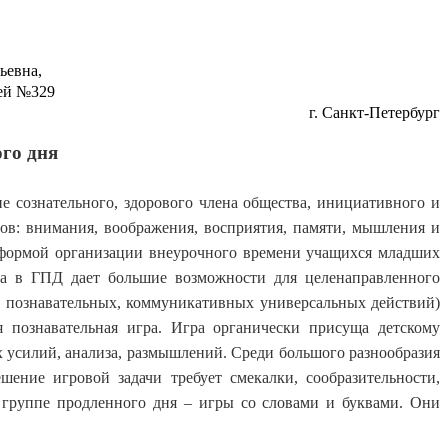
на,
№329
г. Санкт-Петербург
го дня
е сознательного, здорового члена общества, инициативного и
ов: внимания, воображения, восприятия, памяти, мышления и
 формой организации внеурочного времени учащихся младших
та в ГПД дает большие возможности для целенаправленного
 познавательных, коммуникативных универсальных действий)
 познавательная игра. Игра органически присуща детскому
х усилий, анализа, размышлений.
Среди большого разнообразия
ешение игровой задачи требует смекалки, сообразительности,
 группе продленного дня – игры со словами и буквами. Они