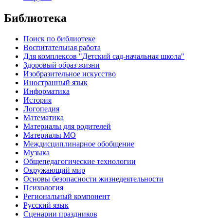
Библиотека
Поиск по библиотеке
Воспитательная работа
Для комплексов "Детский сад-начальная школа"
Здоровый образ жизни
Изобразительное искусство
Иностранный язык
Информатика
История
Логопедия
Математика
Материалы для родителей
Материалы МО
Междисциплинарное обобщение
Музыка
Общепедагогические технологии
Окружающий мир
Основы безопасности жизнедеятельности
Психология
Региональный компонент
Русский язык
Сценарии праздников