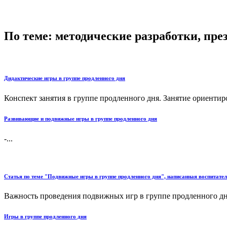
По теме: методические разработки, пр
Дидактические игры в группе продленного дня
Конспект занятия в группе продленного дня. Занятие ориентир
Развивающие и подвижные игры в группе продленного дня
-...
Статья по теме "Подвижные игры в группе продленного дня", написанная воспитат
Важность проведения подвижных игр в группе продленного дня 
Игры в группе продленного дня