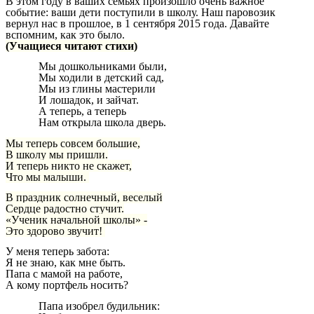
В этом году в ваших семьях произошло очень важное
событие: ваши дети поступили в школу. Наш паровозик
вернул нас в прошлое, в 1 сентября 2015 года. Давайте
вспомним, как это было.
(Учащиеся читают стихи)
Мы дошкольниками были,
Мы ходили в детский сад,
Мы из глины мастерили
И лошадок, и зайчат.
А теперь, а теперь
Нам открыла школа дверь.
Мы теперь совсем большие,
В школу мы пришли.
И теперь никто не скажет,
Что мы малыши.
В праздник солнечный, веселый
Сердце радостно стучит.
«Ученик начальной школы» -
Это здорово звучит!
У меня теперь забота:
Я не знаю, как мне быть.
Папа с мамой на работе,
А кому портфель носить?
Папа изобрел будильник: