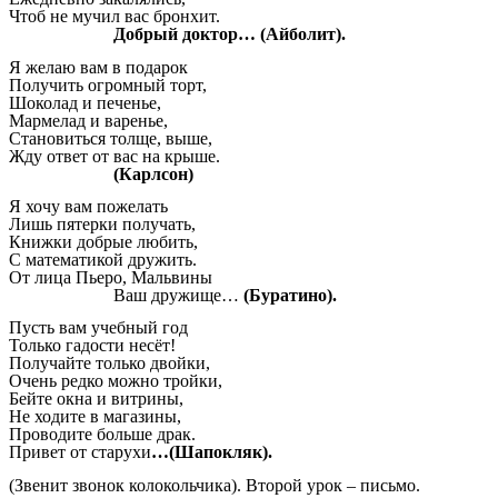
Чтоб не мучил вас бронхит.
Добрый доктор… (Айболит).
Я желаю вам в подарок
Получить огромный торт,
Шоколад и печенье,
Мармелад и варенье,
Становиться толще, выше,
Жду ответ от вас на крыше.
(Карлсон)
Я хочу вам пожелать
Лишь пятерки получать,
Книжки добрые любить,
С математикой дружить.
От лица Пьеро, Мальвины
Ваш дружище…
(Буратино).
Пусть вам учебный год
Только гадости несёт!
Получайте только двойки,
Очень редко можно тройки,
Бейте окна и витрины,
Не ходите в магазины,
Проводите больше драк.
Привет от старухи
…(Шапокляк).
(Звенит звонок колокольчика). Второй урок – письмо.