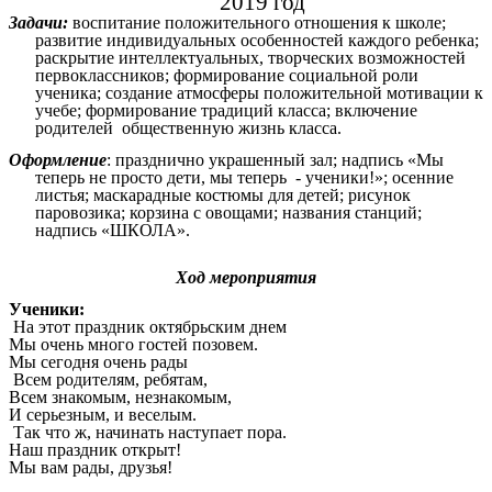
2019 год
Задачи:
воспитание положительного отношения к школе;
развитие индивидуальных особенностей каждого ребенка;
раскрытие интеллектуальных, творческих возможностей
первоклассников; формирование социальной роли
ученика; создание атмосферы положительной мотивации к
учебе; формирование традиций класса; включение
родителей общественную жизнь класса.
Оформление
: празднично украшенный зал; надпись «Мы
теперь не просто дети, мы теперь - ученики!»; осенние
листья; маскарадные костюмы для детей; рисунок
паровозика; корзина с овощами; названия станций;
надпись «ШКОЛА».
Ход мероприятия
Ученики:
На этот праздник октябрьским днем
ы очень много гостей позовем.
ы сегодня очень рады
Всем родителям, ребятам,
сем знакомым, незнакомым,
 серьезным, и веселым.
Так что ж, начинать наступает пора.
аш праздник открыт!
ы вам рады, друзья!