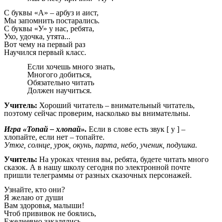
С буквы «А» – арбуз и аист,
Мы запомнить постарались.
С буквы «У» у нас, ребята,
Ухо, удочка, утята...
Вот чему на первый раз
Научился первый класс.
Если хочешь много знать,
Многого добиться,
Обязательно читать
Должен научиться.
Учитель:
Хороший читатель – внимательный читатель,
поэтому сейчас проверим, насколько вы внимательны.
Игра «Топай – хлопай».
Если в слове есть звук [ у ] –
хлопайте, если нет – топайте.
Утюг, солнце, урок, окунь, парта, небо, ученик, подушка.
Учитель:
На уроках чтения вы, ребята, будете читать много
сказок. А в нашу школу сегодня по электронной почте
пришли телеграммы от разных сказочных персонажей.
Узнайте, кто они?
Я желаю от души
Вам здоровья, малыши!
Чтоб прививок не боялись,
Ежедневно закалялись,