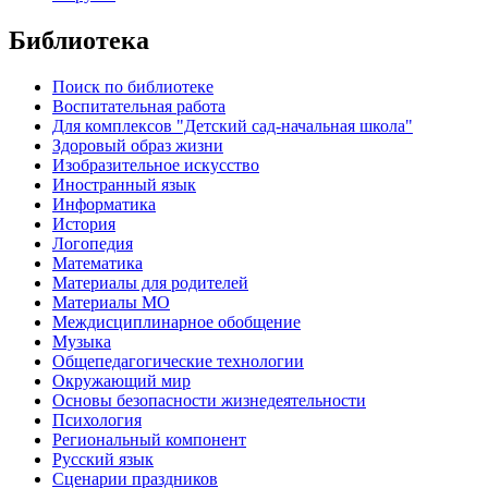
Библиотека
Поиск по библиотеке
Воспитательная работа
Для комплексов "Детский сад-начальная школа"
Здоровый образ жизни
Изобразительное искусство
Иностранный язык
Информатика
История
Логопедия
Математика
Материалы для родителей
Материалы МО
Междисциплинарное обобщение
Музыка
Общепедагогические технологии
Окружающий мир
Основы безопасности жизнедеятельности
Психология
Региональный компонент
Русский язык
Сценарии праздников