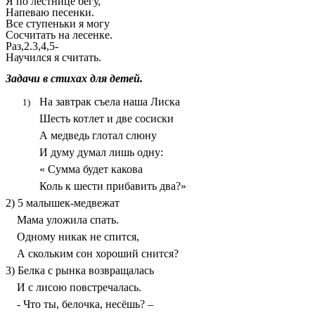
Я по лестнице бегу,
Напеваю песенки.
Все ступеньки я могу
Сосчитать на лесенке.
Раз,2.3,4,5-
Научился я считать.
Задачи в стихах для детей.
На завтрак съела наша Лиска
Шесть котлет и две сосиски
А медведь глотал слюну
И думу думал лишь одну:
« Сумма будет какова
Коль к шести прибавить два?»
2) 5 малышек-медвежат
Мама уложила спать.
Одному никак не спится,
А скольким сон хороший снится?
3) Белка с рынка возвращалась
И с лисою повстречалась.
- Что ты, белочка, несёшь? –