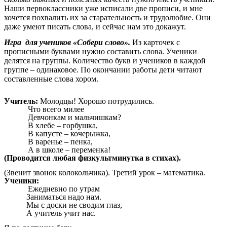
Наши первоклассники уже исписали две прописи, и мне
хочется похвалить их за старательность и трудолюбие. Они
даже умеют писать слова, и сейчас нам это докажут.
Игра для учеников «Собери слово».
Из карточек с
прописными буквами нужно составить слова. Ученики
делятся на группы. Количество букв и учеников в каждой
группе – одинаковое. По окончании работы дети читают
составленные слова хором.
Учитель:
Молодцы! Хорошо потрудились.
Что всего милее
Девчонкам и мальчишкам?
В хлебе – горбушка,
В капусте – кочерыжка,
В варенье – пенка,
А в школе – переменка!
(Проводится любая физкультминутка в стихах).
(Звенит звонок колокольчика). Третий урок – математика.
Ученики:
Ежедневно по утрам
Заниматься надо нам.
Мы с доски не сводим глаз,
А учитель учит нас.