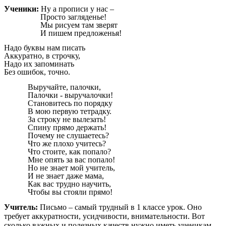
Ученики:
Ну а прописи у нас –
Просто загляденье!
Мы рисуем там зверят
И пишем предложенья!
Надо буквы нам писать
Аккуратно, в строчку,
Надо их запоминать
Без ошибок, точно.
Выручайте, палочки,
Палочки - выручалочки!
Становитесь по порядку
В мою первую тетрадку.
За строку не вылезать!
Спину прямо держать!
Почему не слушаетесь?
Что же плохо учитесь?
Что стоите, как попало?
Мне опять за вас попало!
Но не знает мой учитель,
И не знает даже мама,
Как вас трудно научить,
Чтобы вы стояли прямо!
Учитель:
Письмо – самый трудный в 1 классе урок. Оно
требует аккуратности, усидчивости, внимательности. Вот
сколько важных и полезных качеств нужно иметь ученикам.