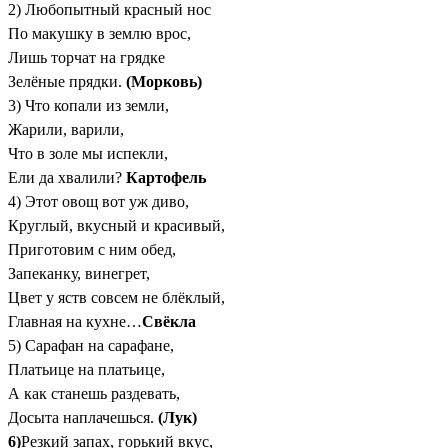
2) Любопытный красный нос
По макушку в землю врос,
Лишь торчат на грядке
Зелёные прядки.
(Морковь)
3) Что копали из земли,
Жарили, варили,
Что в золе мы испекли,
Ели да хвалили?
Картофель
4) Этот овощ вот уж диво,
Круглый, вкусный и красивый,
Приготовим с ним обед,
Запеканку, винегрет,
Цвет у яств совсем не блёклый,
Главная на кухне…
Свёкла
5) Сарафан на сарафане,
Платьице на платьице,
А как станешь раздевать,
Досыта наплачешься.
(Лук)
6)
Резкий запах, горький вкус,