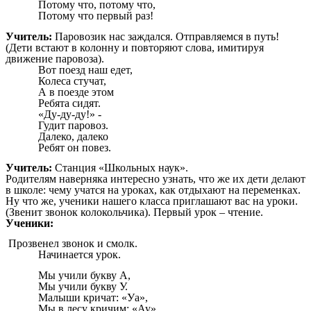
Потому что, потому что,
Потому что первый раз!
Учитель:
Паровозик нас заждался. Отправляемся в путь!
(Дети встают в колонну и повторяют слова, имитируя
движение паровоза).
Вот поезд наш едет,
Колеса стучат,
А в поезде этом
Ребята сидят.
«Ду-ду-ду!» -
Гудит паровоз.
Далеко, далеко
Ребят он повез.
Учитель:
Станция «Школьных наук».
Родителям наверняка интересно узнать, что же их дети делают
в школе: чему учатся на уроках, как отдыхают на переменках.
Ну что же, ученики нашего класса приглашают вас на уроки.
(Звенит звонок колокольчика). Первый урок – чтение.
Ученики:
Прозвенел звонок и смолк.
Начинается урок.
Мы учили букву А,
Мы учили букву У.
Малыши кричат: «Уа»,
Мы в лесу кричим: «Ау».