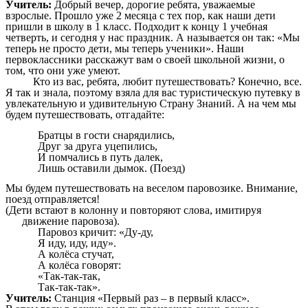
Учитель:
Добрый вечер, дорогие ребята, уважаемые
взрослые. Прошло уже 2 месяца с тех пор, как наши дети
пришли в школу в 1 класс. Подходит к концу 1 учебная
четверть, и сегодня у нас праздник. А называется он так: «Мы
теперь не просто дети, мы теперь ученики». Наши
первоклассники расскажут вам о своей школьной жизни, о
том, что они уже умеют.
Кто из вас, ребята, любит путешествовать? Конечно, все.
Я так и знала, поэтому взяла для вас туристическую путевку в
увлекательную и удивительную Страну Знаний. А на чем мы
будем путешествовать, отгадайте:
Братцы в гости снарядились,
Друг за друга уцепились,
И помчались в путь далек,
Лишь оставили дымок. (Поезд)
Мы будем путешествовать на веселом паровозике. Внимание,
поезд отправляется!
(Дети встают в колонну и повторяют слова, имитируя
движение паровоза).
Паровоз кричит: «Ду-ду,
Я иду, иду, иду».
А колёса стучат,
А колёса говорят:
«Так-так-так,
Так-так-так».
Учитель:
Станция «Первый раз – в первый класс».