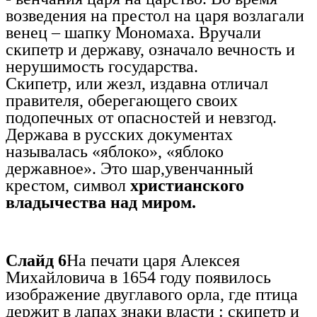
возведения на престол на царя возлагали
венец – шапку Мономаха. Вручали
скипетр и державу, означало вечность и
нерушимость государства.
Скипетр, или жезл, издавна отличал
правителя, оберегающего своих
подопечных от опасностей и невзгод.
Держава в русских документах
называлась «яблоко», «яблоко
державное». Это шар,увенчанный
крестом, символ
христианского
владычества над миром.
Слайд 6
На печати царя Алексея
Михайловича в 1654 году появилось
изображение двуглавого орла, где птица
держит в лапах знаки власти : скипетр и