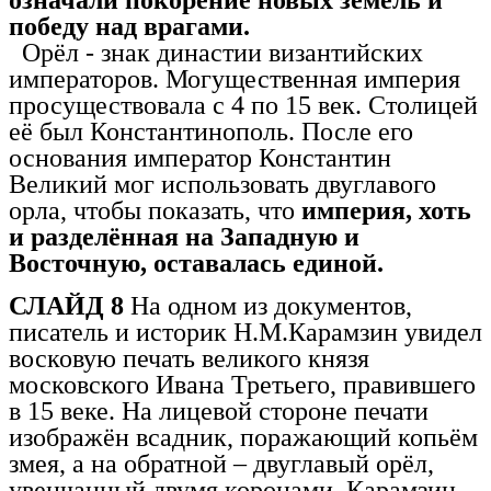
означали покорение новых земель и
победу над врагами.
Орёл - знак династии византийских
императоров. Могущественная империя
просуществовала с 4 по 15 век. Столицей
её был Константинополь. После его
основания император Константин
Великий мог использовать двуглавого
орла, чтобы показать, что
империя, хоть
и разделённая на Западную и
Восточную, оставалась единой.
СЛАЙД 8
На одном из документов,
писатель и историк Н.М.Карамзин увидел
восковую печать великого князя
московского Ивана Третьего, правившего
в 15 веке. На лицевой стороне печати
изображён всадник, поражающий копьём
змея, а на обратной – двуглавый орёл,
увенчанный двумя коронами. Карамзин