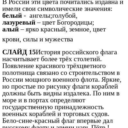
В России эти цвета почитались издавна и
имели свои символические значения:
белый
- ангелы;голубой,
лазуревый
– цвет Богородицы;
алый
– ярко красный, земное, цвет
сии
крови, силы и мужества
СЛАЙД 15
История российского флага
насчитывает более трёх столетий.
Появление красивого трёхцветного
полотнища связано со строительством в
России мощного военного флота. Яркие,
но простые по рисунку флаги кораблей
должны быть видны издалека. По ним в
море и в портах определяют
государственную принадлежность
военных кораблей и торговых судов.
Бело-сине-красный флаг впервые дал
русскому флоту и армии царь Пётр !.