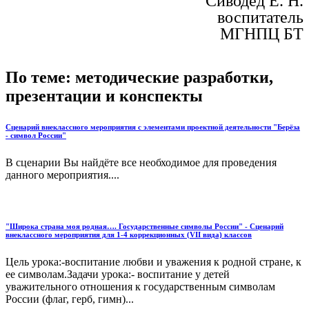
Сиводед Е. Н.
воспитатель
МГНПЦ БТ
По теме: методические разработки,
презентации и конспекты
Сценарий внеклассного мероприятия с элементами проектной деятельности "Берёза
- символ России"
В сценарии Вы найдёте все необходимое для проведения
данного мероприятия....
"Широка страна моя родная…. Государственные символы России" - Сценарий
внеклассного мероприятия для 1-4 коррекционных (VII вида) классов
Цель урока:-воспитание любви и уважения к родной стране, к
ее символам.Задачи урока:- воспитание у детей
уважительного отношения к государственным символам
России (флаг, герб, гимн)...