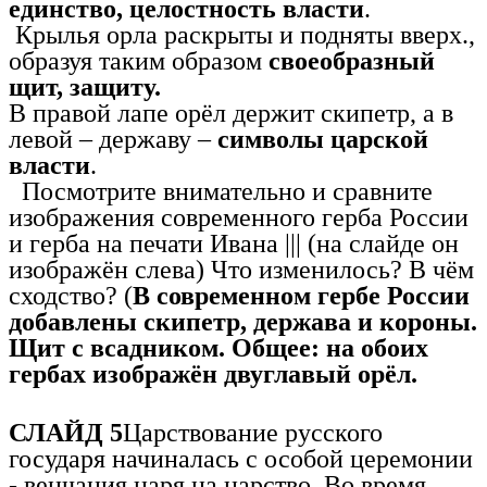
единство, целостность власти
.
Крылья орла раскрыты и подняты вверх.,
образуя таким образом
своеобразный
щит, защиту.
В правой лапе орёл держит скипетр, а в
левой – державу –
символы царской
власти
.
Посмотрите внимательно и сравните
изображения современного герба России
и герба на печати Ивана ||| (на слайде он
изображён слева) Что изменилось? В чём
сходство? (
В современном гербе России
добавлены скипетр, держава и короны.
Щит с всадником. Общее: на обоих
гербах изображён двуглавый орёл.
СЛАЙД 5
Царствование русского
государя начиналась с особой церемонии
- венчания царя на царство. Во время