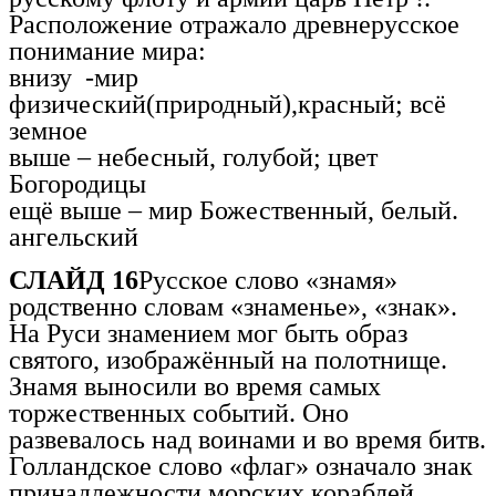
Расположение отражало древнерусское
понимание мира:
внизу -мир
физический(природный),красный; всё
земное
выше – небесный, голубой; цвет
Богородицы
ещё выше – мир Божественный, белый.
ангельский
СЛАЙД 16
Русское слово «знамя»
родственно словам «знаменье», «знак».
На Руси знамением мог быть образ
святого, изображённый на полотнище.
Знамя выносили во время самых
торжественных событий. Оно
развевалось над воинами и во время битв.
Голландское слово «флаг» означало знак
принадлежности морских кораблей