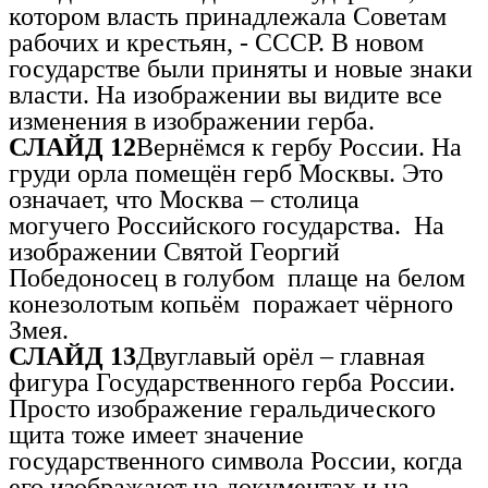
котором власть принадлежала Советам
рабочих и крестьян, - СССР. В новом
государстве были приняты и новые знаки
власти. На изображении вы видите все
изменения в изображении герба.
СЛАЙД 12
Вернёмся к гербу России. На
груди орла помещён герб Москвы. Это
означает, что Москва – столица
могучего Российского государства. На
изображении Святой Георгий
Победоносец в голубом плаще на белом
конезолотым копьём поражает чёрного
Змея.
СЛАЙД 13
Двуглавый орёл – главная
фигура Государственного герба России.
Просто изображение геральдического
щита тоже имеет значение
государственного символа России, когда
его изображают на документах и на