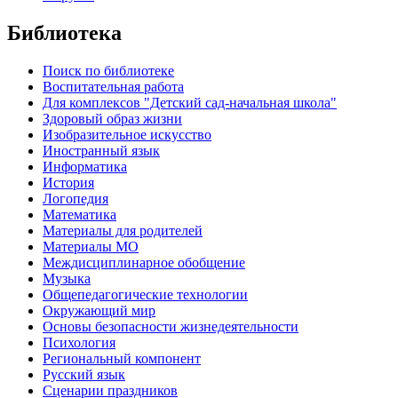
Библиотека
Поиск по библиотеке
Воспитательная работа
Для комплексов "Детский сад-начальная школа"
Здоровый образ жизни
Изобразительное искусство
Иностранный язык
Информатика
История
Логопедия
Математика
Материалы для родителей
Материалы МО
Междисциплинарное обобщение
Музыка
Общепедагогические технологии
Окружающий мир
Основы безопасности жизнедеятельности
Психология
Региональный компонент
Русский язык
Сценарии праздников