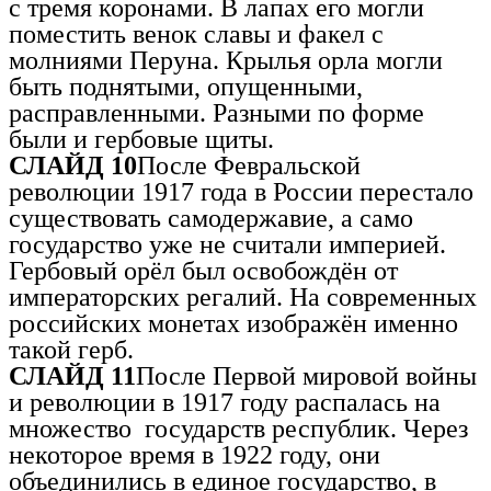
с тремя коронами. В лапах его могли
поместить венок славы и факел с
молниями Перуна. Крылья орла могли
быть поднятыми, опущенными,
расправленными. Разными по форме
были и гербовые щиты.
СЛАЙД 10
После Февральской
революции 1917 года в России перестало
существовать самодержавие, а само
государство уже не считали империей.
Гербовый орёл был освобождён от
императорских регалий. На современных
российских монетах изображён именно
такой герб.
СЛАЙД 11
После Первой мировой войны
и революции в 1917 году распалась на
множество государств республик. Через
некоторое время в 1922 году, они
объединились в единое государство, в