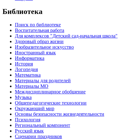
Библиотека
Поиск по библиотеке
Воспитательная работа
Для комплексов "Детский сад-начальная школа"
Здоровый образ жизни
Изобразительное искусство
Иностранный язык
Информатика
История
Логопедия
Математика
Материалы для родителей
Материалы МО
Междисциплинарное обобщение
Музыка
Общепедагогические технологии
Окружающий мир
Основы безопасности жизнедеятельности
Психология
Региональный компонент
Русский язык
Сценарии праздников