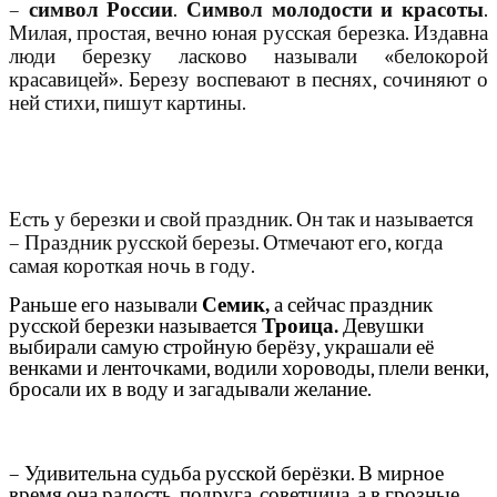
–
символ России
.
Символ молодости и красоты
.
Милая, простая, вечно юная русская березка. Издавна
люди березку ласково называли «белокорой
красавицей». Березу воспевают в песнях, сочиняют о
ней стихи, пишут картины.
Есть у березки и свой праздник. Он так и называется
– Праздник русской березы. Отмечают его, когда
самая короткая ночь в году.
Раньше его называли
Семик,
а сейчас праздник
русской березки называется
Троица.
Девушки
выбирали самую стройную берёзу, украшали её
венками и ленточками, водили хороводы, плели венки,
бросали их в воду и загадывали желание.
– Удивительна судьба русской берёзки. В мирное
время она радость, подруга, советчица, а в грозные