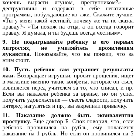
хочешь вырасти лгуном, преступником?» —
деструктивны и содержат в себе негативные
программы, побуждающие ко лжи. Скажите лучше:
«Ты у меня такой честный, почему же ты не сказал
правду?» «Ты похож на отца, а он всегда говорит
правду. Я думала, и ты будешь всегда честным».
9. Не подыгрывайте ребенку в его первых
хитростях, не умиляйтесь проявлениям
лукавства.
Показывайте, что вы поняли, что за
этим стоит.
10. Пусть ребенок сам устраняет результаты
лжи.
Возвращает игрушки, просит прощения, ищет
в магазине именно такие конфеты, которые он съел,
извиняется перед учителем за то, что списал, и пр.
Если вы наказали ребенка за вранье, но он успел
получить удовольствие — съесть сладости, получить
пятерку, нагуляться и пр., вы закрепили привычку.
11. Наказание должно быть эквивалентно
проступку.
Еще доктор Б. Спок говорил, что, если
ребенок провинился на рубль, ему полагается
наказание на 1 рубль. Но если он провинился на 5