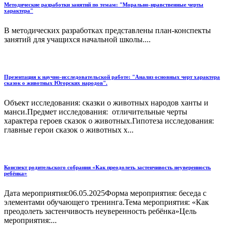
Методические разработки занятий по темам: "Морально-нравственные черты
характера"
В методических разработках представлены план-конспекты
занятий для учащихся начальной школы....
Презентация к научно-исследовательской работе: "Анализ основных черт характера
сказок о животных Югорских народов".
Объект исследования: сказки о животных народов ханты и
манси.Предмет исследования: отличительные черты
характера героев сказок о животных.Гипотеза исследования:
главные герои сказок о животных х...
Конспект родительского собрания «Как преодолеть застенчивость неуверенность
ребёнка»
Дата мероприятия:06.05.2025Форма мероприятия: беседа с
элементами обучающего тренинга.Тема мероприятия: «Как
преодолеть застенчивость неуверенность ребёнка»Цель
мероприятия:...