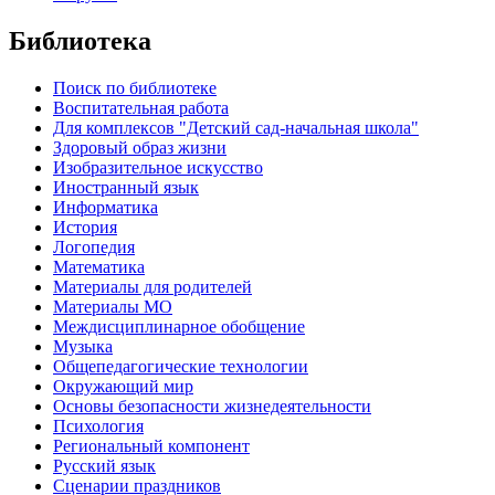
Библиотека
Поиск по библиотеке
Воспитательная работа
Для комплексов "Детский сад-начальная школа"
Здоровый образ жизни
Изобразительное искусство
Иностранный язык
Информатика
История
Логопедия
Математика
Материалы для родителей
Материалы МО
Междисциплинарное обобщение
Музыка
Общепедагогические технологии
Окружающий мир
Основы безопасности жизнедеятельности
Психология
Региональный компонент
Русский язык
Сценарии праздников