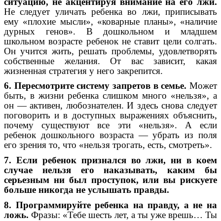
ситуацию, не акцентируя внимание на его лжи.
Не следует уличать ребенка во лжи, приписывать
ему «плохие мысли», «коварные планы», «наличие
дурных генов». В дошкольном и младшем
школьном возрасте ребенок не ставит цели солгать.
Он учится жить, решать проблемы, удовлетворять
собственные желания. От вас зависит, какая
жизненная стратегия у него закрепится.
6. Пересмотрите систему запретов в семье.
Может
быть, в жизни ребенка слишком много «нельзя», а
он — активен, любознателен. И здесь снова следует
поговорить и в доступных выражениях объяснить,
почему существуют все эти «нельзя». А если
ребенок дошкольного возраста — убрать из поля
его зрения то, что «нельзя трогать, есть, смотреть».
7. Если ребенок признался во лжи, ни в коем
случае нельзя его наказывать, каким бы
серьезным ни был проступок, или вы рискуете
больше никогда не услышать правды.
8. Программируйте ребенка на правду, а не на
ложь.
Фразы: «Тебе шесть лет, а ты уже врешь… Ты