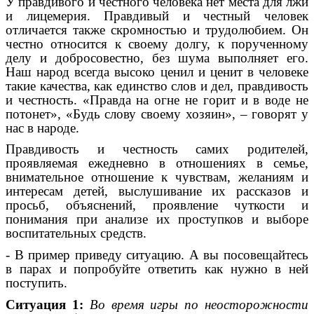
У правдивого и честного человека нет места для лжи
и лицемерия. Правдивый и честный человек
отличается также скромностью и трудолюбием. Он
честно относится к своему долгу, к порученному
делу и добросовестно, без шума выполняет его.
Наш народ всегда высоко ценил и ценит в человеке
такие качества, как единство слов и дел, правдивость
и честность. «Правда на огне не горит и в воде не
потонет», «Будь слову своему хозяин», – говорят у
нас в народе.
Правдивость и честность самих родителей,
проявляемая ежедневно в отношениях в семье,
внимательное отношение к чувствам, желаниям и
интересам детей, выслушивание их рассказов и
просьб, объяснений, проявление чуткости и
понимания при анализе их проступков и выборе
воспитательных средств.
- В пример приведу ситуацию. А вы посовещайтесь
в парах и попробуйте ответить как нужно в ней
поступить.
Ситуация 1:
Во время игры по неосторожности