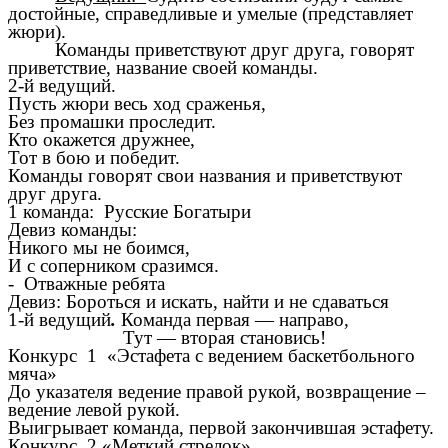
достойные, справедливые и умелые (представляет
жюри).
Команды приветствуют друг друга, говорят
приветствие, название своей команды.
2-й ведущий.
Пусть жюри весь ход сраженья,
Без промашки проследит.
Кто окажется дружнее,
Тот в бою и победит.
Команды говорят свои названия и приветствуют
друг друга.
1 команда: Русские Богатыри
Девиз команды:
Никого мы не боимся,
И с соперником сразимся.
-
Отважные ребята
Девиз: Бороться и искать, найти и не сдаваться
1-й ведущий
.
Команда первая — направо,
Тут — вторая становись!
Конкурс 1 «Эстафета с ведением баскетбольного
мяча»
До указателя ведение правой рукой, возвращение –
ведение левой рукой.
Выигрывает команда, первой закончившая эстафету.
Конкурс 2
«Меткий стрелок»