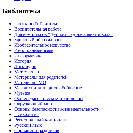
Библиотека
Поиск по библиотеке
Воспитательная работа
Для комплексов "Детский сад-начальная школа"
Здоровый образ жизни
Изобразительное искусство
Иностранный язык
Информатика
История
Логопедия
Математика
Материалы для родителей
Материалы МО
Междисциплинарное обобщение
Музыка
Общепедагогические технологии
Окружающий мир
Основы безопасности жизнедеятельности
Психология
Региональный компонент
Русский язык
Сценарии праздников