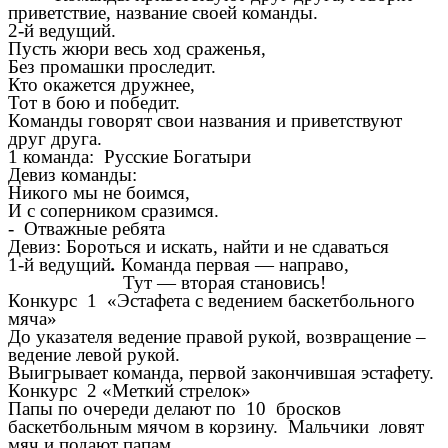
приветствие, название своей команды.
2-й ведущий.
Пусть жюри весь ход сраженья,
Без промашки проследит.
Кто окажется дружнее,
Тот в бою и победит.
Команды говорят свои названия и приветствуют
друг друга.
1 команда: Русские Богатыри
Девиз команды:
Никого мы не боимся,
И с соперником сразимся.
-
Отважные ребята
Девиз: Бороться и искать, найти и не сдаваться
1-й ведущий
.
Команда первая — направо,
Тут — вторая становись!
Конкурс 1 «Эстафета с ведением баскетбольного
мяча»
До указателя ведение правой рукой, возвращение –
ведение левой рукой.
Выигрывает команда, первой закончившая эстафету.
Конкурс 2
«Меткий стрелок»
Папы по очереди делают по 10 бросков
баскетбольным мячом в корзину. Мальчики ловят
мяч и подают папам.