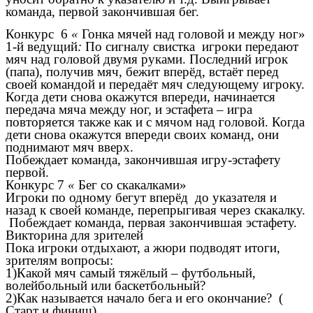
команда, первой закончившая бег.
Конкурс 6
«
Гонка мячей над головой и между ног»
1-й ведущий
:
По сигналу свистка
игроки передают
мяч над головой двумя руками. Последний игрок
(папа), получив мяч, бежит вперёд, встаёт перед
своей командой и передаёт мяч следующему игроку.
Когда дети снова окажутся впереди, начинается
передача мяча между ног, и эстафета – игра
повторяется также как и с мячом над головой. Когда
дети снова окажутся впереди своих команд, они
поднимают мяч вверх.
Побеждает команда, закончившая игру-эстафету
первой.
Конкурс 7
«
Бег со скакалками»
Игроки по одному бегут вперёд до указателя и
назад к своей команде, перепрыгивая через скакалку.
Побеждает команда, первая закончившая эстафету.
Викторина для зрителей
Пока игроки отдыхают, а жюри подводят итоги,
зрителям вопросы:
1)Какой мяч самый тяжёлый – футбольный,
волейбольный или баскетбольный?
2)Как называется начало бега и его окончание? (
Старт и финиш)