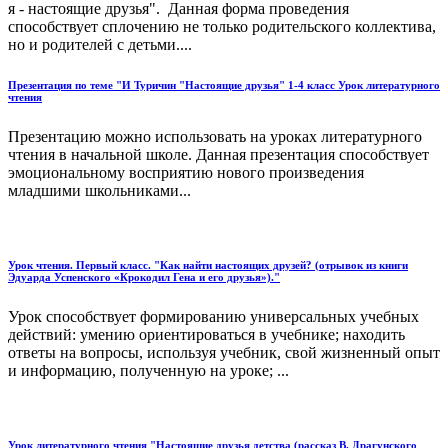
я - настоящие друзья". Данная форма проведения
способствует сплочению не только родительского коллектива,
но и родителей с детьми....
Презентация по теме "И Туричин "Настоящие друзья" 1-4 класс Урок литературного
чтения
Презентацию можно использовать на уроках литературного
чтения в начальной школе. Данная презентация способствует
эмоциональному восприятию нового произведения
младшими школьниками...
Урок чтения. Первый класс. "Как найти настоящих друзей? (отрывок из книги
Эдуарда Успенского «Крокодил Гена и его друзья»)."
Урок способствует формированию универсальных учебных
действий: умению ориентироваться в учебнике; находить
ответы на вопросы, используя учебник, свой жизненный опыт
и информацию, полученную на уроке; ...
Урок литературного чтения "Настоящие друзья детства (рассказ В. Драгунского