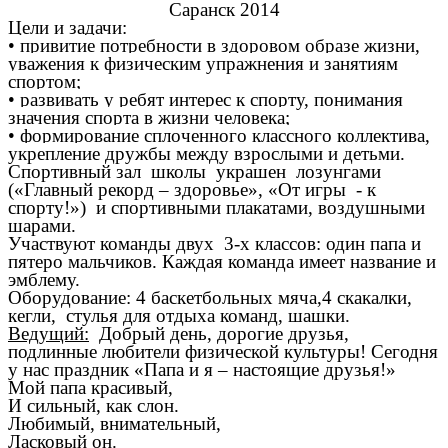
Саранск 2014
Цели и задачи:
• привитие потребности в здоровом образе жизни,
уважения к физическим упражнения и занятиям
спортом;
• развивать у ребят интерес к спорту, понимания
значения спорта в жизни человека;
• формирование сплоченного классного коллектива,
укрепление дружбы между взрослыми и детьми.
Спортивный зал школы украшен лозунгами
(«Главный рекорд – здоровье», «От игры - к
спорту!») и спортивными плакатами, воздушными
шарами.
Участвуют команды двух 3-х классов: один папа и
пятеро мальчиков. Каждая команда имеет название и
эмблему.
Оборудование: 4 баскетбольных мяча,4 скакалки,
кегли, стулья для отдыха команд, шашки.
Ведущий:
Добрый день, дорогие друзья,
подлинные любители физической культуры! Сегодня
у нас праздник «Папа и я – настоящие друзья!»
Мой папа красивый,
И сильный, как слон.
Любимый, внимательный,
Ласковый он.