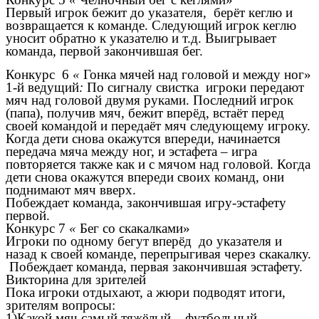
Первый игрок бежит до указателя, берёт кеглю и
возвращается к команде. Следующий игрок кеглю
уносит обратно к указателю и т.д. Выигрывает
команда, первой закончившая бег.
Конкурс 6
«
Гонка мячей над головой и между ног»
1-й ведущий
:
По сигналу свистка
игроки передают
мяч над головой двумя руками. Последний игрок
(папа), получив мяч, бежит вперёд, встаёт перед
своей командой и передаёт мяч следующему игроку.
Когда дети снова окажутся впереди, начинается
передача мяча между ног, и эстафета – игра
повторяется также как и с мячом над головой. Когда
дети снова окажутся впереди своих команд, они
поднимают мяч вверх.
Побеждает команда, закончившая игру-эстафету
первой.
Конкурс 7
«
Бег со скакалками»
Игроки по одному бегут вперёд до указателя и
назад к своей команде, перепрыгивая через скакалку.
Побеждает команда, первая закончившая эстафету.
Викторина для зрителей
Пока игроки отдыхают, а жюри подводят итоги,
зрителям вопросы:
1)Какой мяч самый тяжёлый – футбольный,