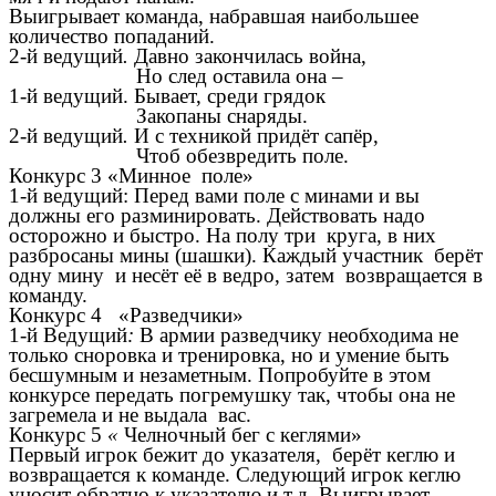
Выигрывает команда, набравшая наибольшее
количество попаданий.
2-й ведущий
.
Давно закончилась война,
Но след оставила она –
1-й ведущий.
Бывает, среди грядок
Закопаны снаряды.
2-й ведущий
.
И с техникой придёт сапёр,
Чтоб обезвредить поле.
Конкурс 3 «Минное поле»
1-й ведущий: Перед вами поле с минами и вы
должны его разминировать. Действовать надо
осторожно и быстро. На полу три круга, в них
разбросаны мины (шашки). Каждый участник берёт
одну мину и несёт её в ведро, затем возвращается в
команду.
Конкурс 4 «Разведчики»
1-й Ведущий
:
В армии разведчику необходима не
только сноровка и тренировка, но и умение быть
бесшумным и незаметным. Попробуйте в этом
конкурсе передать погремушку так, чтобы она не
загремела и не выдала вас.
Конкурс 5
«
Челночный бег с кеглями»
Первый игрок бежит до указателя, берёт кеглю и
возвращается к команде. Следующий игрок кеглю
уносит обратно к указателю и т.д. Выигрывает