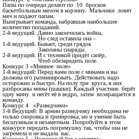
Папы по очереди делают по 10 бросков
баскетбольным мячом в корзину. Мальчики ловят
мяч и подают папам.
Выигрывает команда, набравшая наибольшее
количество попаданий.
2-й ведущий
.
Давно закончилась война,
Но след оставила она –
1-й ведущий.
Бывает, среди грядок
Закопаны снаряды.
2-й ведущий
.
И с техникой придёт сапёр,
Чтоб обезвредить поле.
Конкурс 3 «Минное поле»
1-й ведущий: Перед вами поле с минами и вы
должны его разминировать. Действовать надо
осторожно и быстро. На полу три круга, в них
разбросаны мины (шашки). Каждый участник берёт
одну мину и несёт её в ведро, затем возвращается в
команду.
Конкурс 4 «Разведчики»
1-й Ведущий
:
В армии разведчику необходима не
только сноровка и тренировка, но и умение быть
бесшумным и незаметным. Попробуйте в этом
конкурсе передать погремушку так, чтобы она не
загремела и не выдала вас.
Конкурс 5
«
Челночный бег с кеглями»