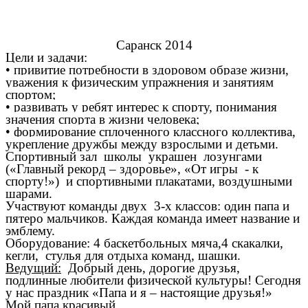
Саранск 2014
Цели и задачи:
• привитие потребности в здоровом образе жизни,
уважения к физическим упражнения и занятиям
спортом;
• развивать у ребят интерес к спорту, понимания
значения спорта в жизни человека;
• формирование сплоченного классного коллектива,
укрепление дружбы между взрослыми и детьми.
Спортивный зал школы украшен лозунгами
(«Главный рекорд – здоровье», «От игры - к
спорту!») и спортивными плакатами, воздушными
шарами.
Участвуют команды двух 3-х классов: один папа и
пятеро мальчиков. Каждая команда имеет название и
эмблему.
Оборудование: 4 баскетбольных мяча,4 скакалки,
кегли, стулья для отдыха команд, шашки.
Ведущий:
Добрый день, дорогие друзья,
подлинные любители физической культуры! Сегодня
у нас праздник «Папа и я – настоящие друзья!»
Мой папа красивый,