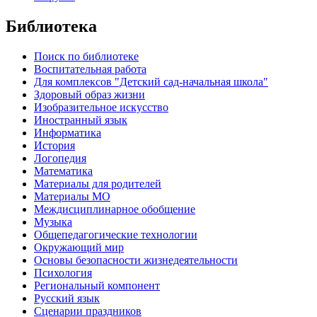
Библиотека
Поиск по библиотеке
Воспитательная работа
Для комплексов "Детский сад-начальная школа"
Здоровый образ жизни
Изобразительное искусство
Иностранный язык
Информатика
История
Логопедия
Математика
Материалы для родителей
Материалы МО
Междисциплинарное обобщение
Музыка
Общепедагогические технологии
Окружающий мир
Основы безопасности жизнедеятельности
Психология
Региональный компонент
Русский язык
Сценарии праздников