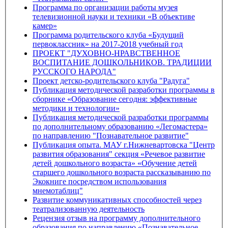
Программа по организации работы музея
телевизионной науки и техники «В объективе
камер»
Программа родительского клуба «Будущий
первоклассник» на 2017-2018 учебный год
ПРОЕКТ "ДУХОВНО-НРАВСТВЕННОЕ
ВОСПИТАНИЕ ДОШКОЛЬНИКОВ. ТРАДИЦИИ
РУССКОГО НАРОДА"
Проект детско-родительского клуба "Радуга"
Публикация методической разработки программы в
сборнике «Образование сегодня: эффективные
методики и технологии»
Публикация методической разработки программы
по дополнительному образованию «Легомастера»
по направлению "Познавательное развитие"
Публикация опыта. МАУ г.Нижневартовска "Центр
развития образования" секция «Речевое развитие
детей дошкольного возраста» «Обучение детей
старшего дошкольного возраста рассказыванию по
Экокниге посредством использования
мнемотаблиц"
Развитие коммуникативных способностей через
театрализованную деятельность
Рецензия отзыв на программу дополнительного
образования по направлению «Познавательное