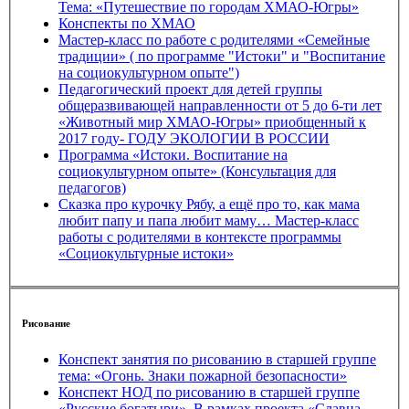
Тема: «Путешествие по городам ХМАО-Югры»
Конспекты по ХМАО
Мастер-класс по работе с родителями «Семейные
традиции» ( по программе "Истоки" и "Воспитание
на социокультурном опыте")
Педагогический проект для детей группы
общеразвивающей направленности от 5 до 6-ти лет
«Животный мир ХМАО-Югры» приобщенный к
2017 году- ГОДУ ЭКОЛОГИИ В РОССИИ
Программа «Истоки. Воспитание на
социокультурном опыте» (Консультация для
педагогов)
Сказка про курочку Рябу, а ещё про то, как мама
любит папу и папа любит маму… Мастер-класс
работы с родителями в контексте программы
«Социокультурные истоки»
Рисование
Конспект занятия по рисованию в старшей группе
тема: «Огонь. Знаки пожарной безопасности»
Конспект НОД по рисованию в старшей группе
«Русские богатыри». В рамках проекта «Славна