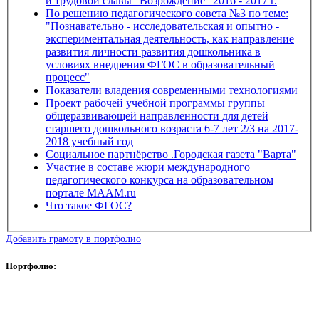
и трудовой славы "Возрождение" 2016 - 2017 г.
По решению педагогического совета №3 по теме:
"Познавательно - исследовательская и опытно -
экспериментальная деятельность, как направление
развития личности развития дошкольника в
условиях внедрения ФГОС в образовательный
процесс"
Показатели владения современными технологиями
Проект рабочей учебной программы группы
общеразвивающей направленности для детей
старшего дошкольного возраста 6-7 лет 2/3 на 2017-
2018 учебный год
Социальное партнёрство .Городская газета "Варта"
Участие в составе жюри международного
педагогического конкурса на образовательном
портале МААМ.ru
Что такое ФГОС?
Добавить грамоту в портфолио
Портфолио: