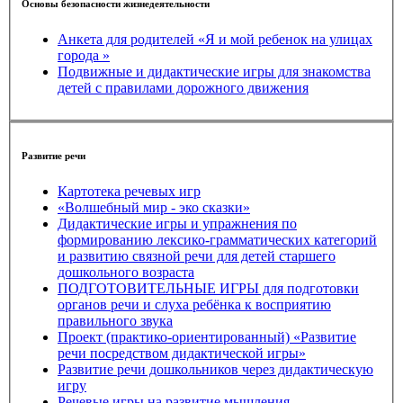
Основы безопасности жизнедеятельности
Анкета для родителей «Я и мой ребенок на улицах
города »
Подвижные и дидактические игры для знакомства
детей с правилами дорожного движения
Развитие речи
Картотека речевых игр
«Волшебный мир - эко сказки»
Дидактические игры и упражнения по
формированию лексико-грамматических категорий
и развитию связной речи для детей старшего
дошкольного возраста
ПОДГОТОВИТЕЛЬНЫЕ ИГРЫ для подготовки
органов речи и слуха ребёнка к восприятию
правильного звука
Проект (практико-ориентированный) «Развитие
речи посредством дидактической игры»
Развитие речи дошкольников через дидактическую
игру
Речевые игры на развитие мышления