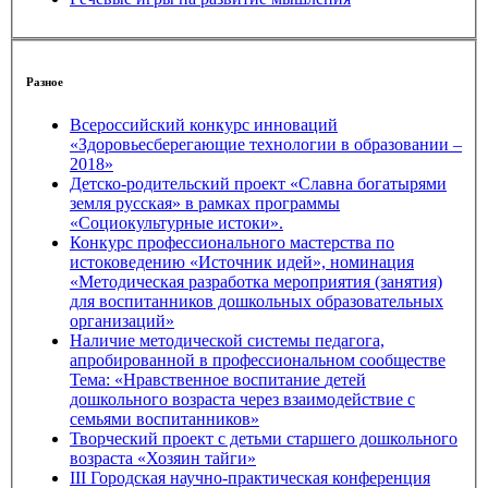
Разное
Всероссийский конкурс инноваций
«Здоровьесберегающие технологии в образовании –
2018»
Детско-родительский проект «Славна богатырями
земля русская» в рамках программы
«Социокультурные истоки».
Конкурс профессионального мастерства по
истоковедению «Источник идей», номинация
«Методическая разработка мероприятия (занятия)
для воспитанников дошкольных образовательных
организаций»
Наличие методической системы педагога,
апробированной в профессиональном сообществе
Тема: «Нравственное воспитание детей
дошкольного возраста через взаимодействие с
семьями воспитанников»
Творческий проект с детьми старшего дошкольного
возраста «Хозяин тайги»
III Городская научно-практическая конференция