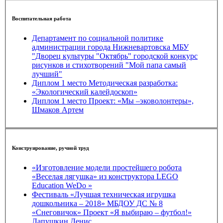
Воспитательная работа
Департамент по социальной политике
администрации города Нижневартовска МБУ
"Дворец культуры "Октябрь" городской конкурс
рисунков и стихотворений "Мой папа самый
лучший"
Диплом 1 место Методическая разработка:
«Экологический калейдоскоп»
Диплом 1 место Проект: «Мы –эковолонтеры»,
Шмаков Артем
Конструирование, ручной труд
«Изготовление модели простейшего робота
«Веселая лягушка» из конструктора LEGO
Education WeDo »
Фестиваль «Лучшая техническая игрушка
дошкольника – 2018» МБДОУ ДС № 8
«Снеговичок» Проект «Я выбираю – футбол!»
Лапушкин Денис