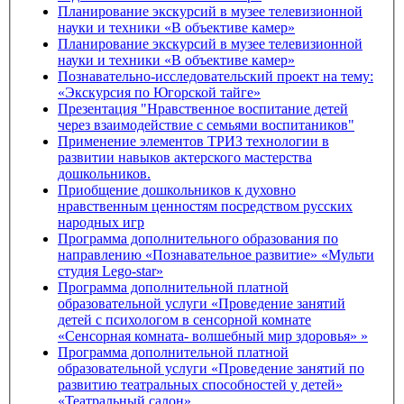
Планирование экскурсий в музее телевизионной
науки и техники «В объективе камер»
Планирование экскурсий в музее телевизионной
науки и техники «В объективе камер»
Познавательно-исследовательский проект на тему:
«Экскурсия по Югорской тайге»
Презентация "Нравственное воспитание детей
через взаимодействие с семьями воспитаников"
Применение элементов ТРИЗ технологии в
развитии навыков актерского мастерства
дошкольников.
Приобщение дошкольников к духовно
нравственным ценностям посредством русских
народных игр
Программа дополнительного образования по
направлению «Познавательное развитие» «Мульти
студия Lego-star»
Программа дополнительной платной
образовательной услуги «Проведение занятий
детей с психологом в сенсорной комнате
«Сенсорная комната- волшебный мир здоровья» »
Программа дополнительной платной
образовательной услуги «Проведение занятий по
развитию театральных способностей у детей»
«Театральный салон»