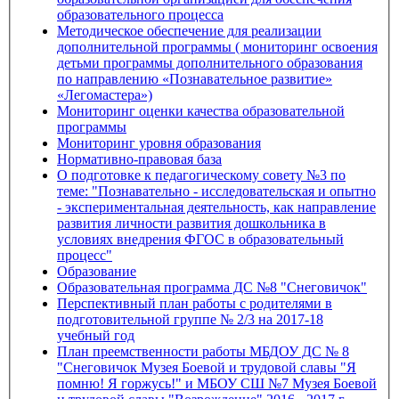
образовательного процесса
Методическое обеспечение для реализации
дополнительной программы ( мониторинг освоения
детьми программы дополнительного образования
по направлению «Познавательное развитие»
«Легомастера»)
Мониторинг оценки качества образовательной
программы
Мониторинг уровня образования
Нормативно-правовая база
О подготовке к педагогическому совету №3 по
теме: "Познавательно - исследовательская и опытно
- экспериментальная деятельность, как направление
развития личности развития дошкольника в
условиях внедрения ФГОС в образовательный
процесс"
Образование
Образовательная программа ДС №8 "Снеговичок"
Перспективный план работы с родителями в
подготовительной группе № 2/3 на 2017-18
учебный год
План преемственности работы МБДОУ ДС № 8
"Снеговичок Музея Боевой и трудовой славы "Я
помню! Я горжусь!" и МБОУ СШ №7 Музея Боевой