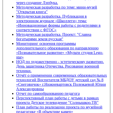
через создание Лэпбука.
Методическая разработка по теме: мини-музей
"Открытая книга"
Методическая разработка. Публикация в
электронном журнале «Школлеги» тема:
«Инновационные формы работы с родителями в
соответствии с ФГОС»
Методическая разработка. Проект: "Славна
богатырями земля русская"
Мониторинг освоения программы
дополнительного образования по направлению
«Познавательное развитие» «Мульти студия Lego-
star»
НОД по художественно - эстетическому развитию.
День защитника Отечества. Рисование военной
техники.
Отчёт о применении современных образовательных
технологий Воспитателя МБДОУ детский сад № 8
«Снеговичок» г.Нижневартовск Полежаевой Юлии
Александровны
Отчет по самообразованию педагога
Перспективный план работы с детьми в рамках
проекта Детское телевидение "Солнышкоо.ТВ"
План работы по реализации проекта по музейной
педагогике «В объективе камер»