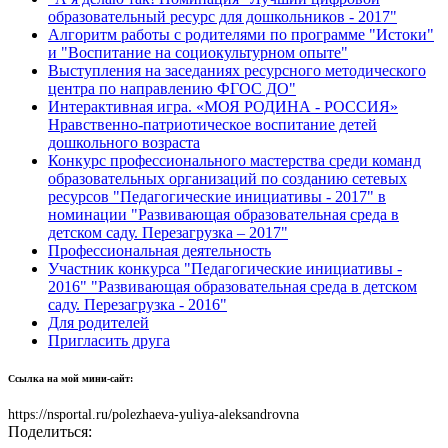
образовательный ресурс для дошкольников - 2017"
Алгоритм работы с родителями по программе "Истоки"
и "Воспитание на социокультурном опыте"
Выступления на заседаниях ресурсного методического
центра по направлению ФГОС ДО"
Интерактивная игра. «МОЯ РОДИНА - РОССИЯ»
Нравственно-патриотическое воспитание детей
дошкольного возраста
Конкурс профессионального мастерства среди команд
образовательных организаций по созданию сетевых
ресурсов "Педагогические инициативы - 2017" в
номинации "Развивающая образовательная среда в
детском саду. Перезагрузка – 2017"
Профессиональная деятельность
Участник конкурса "Педагогические инициативы -
2016" "Развивающая образовательная среда в детском
саду. Перезагрузка - 2016"
Для родителей
Пригласить друга
Ссылка на мой мини-сайт:
https://nsportal.ru/polezhaeva-yuliya-aleksandrovna
Поделиться: