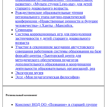
развитие» «Мульти студия Lego-star» для детей
старшего дошкольного возраста.
Рождественские образовательные чтения
регионального этапа научно-практической
конференции «Нравственные ценности и будущее
человечества» г.Ханты –Мансийск.
Семинары
Система коррекционных игр для преодоления
застенчивости у детей старшего дошкольного
возраста
Участие в секционном заседании августовского
совещания работников системы образования на базе
форсайт-центра «Тьюторский центр для
методического обеспечения педагогов
дополнительного образования и координации
деятельности образовательных организаций, реа
Экскурсии музея
Эссе «Моя педагогическая философия»
Региональный компонент
Конспект НОД ОО «Познание» в старшей группе