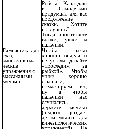
Ребята, Карандаш
и Самоделкин
придумали для вас
продолжение
сказки. Хотите
послушать?
Тогда приготовьте
глазки, ушки и
пальчики.
Гимнастика для
Чтобы глазки
глаз;
хорошо видели и
кинезиологи-
не устали, давайте
ческие
«проследим за
упражнения с
рыбкой». Чтобы
массажными
ушки хорошо
мячами
слышали,
помассируем их,
ну а чтобы
пальчики нас
слушались,
держите мячики
(педагог раздает
детям мячики для
кинезиологических
упражнений). На