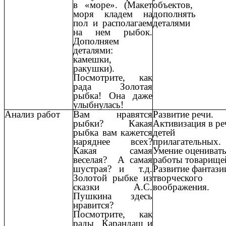
в «море». (Макет
объектов,
моря кладем на
дополнять
пол и располагаем
деталями
на нем рыбок.
Дополняем
деталями:
камешки,
ракушки).
Посмотрите, как
рада Золотая
рыбка! Она даже
улыбнулась!
Анализ работ
Вам нравятся
Развитие речи.
рыбки? Какая
Активизация в ре
рыбка вам кажется
детей
наряднее всех?
прилагательных.
Какая самая
Умение оцениват
веселая? А самая
работы товарище
шустрая? и т.д.
Развитие фантази
Золотой рыбке из
творческого
сказки А.С.
воображения.
Пушкина здесь
нравится?
Посмотрите, как
рады Карандаш и