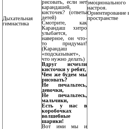
рисовать, если нет
эмоционального
карандашей,
настроя.
кисточек? (ответы
Ориентирование 
детей)
пространстве
Дыхательная
Смотрите, как
гимнастика
Карандаш хитро
улыбается,
наверное, он что-
то придумал!
(Карандаш
«подсказывает»,
что нужно делать)
Вдруг исчезли
кисточки у ребят,
Чем же будем мы
рисовать?
Не печальтесь,
девочки,
Не печальтесь,
мальчики,
Есть у нас в
коробочках
волшебные
шарики!
Вот ими мы и