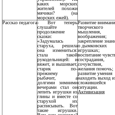
каких морских
жителей похожи
мячики? (на
морских ежей).
Рассказ педагога
- Вот теперь
Развитие внимани
слушайте
творческого
продолжение
мышления,
сказки:
воображения;
«Задумалась
закрепление знан
старуха, решила
о дымковских
она измениться:
игрушках;
стала такой
воспитание чувст
рукодельницей: и
сострадания,
вяжет, и вышивает,
сочувствия,
старик по-
желания помочь;
прежнему
развитие умения
рыбачит, а
находить выход и
долгими зимними
сложившейся
вечерами стал он
ситуации.
лепить игрушки из
Активизация
глины и вместе со
старухой их
расписывать. Вот
такие игрушки.
Вам они знакомы?