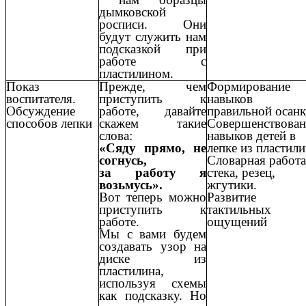
дымковской
росписи. Они
будут служить нам
подсказкой при
работе с
пластилином.
Показ
Прежде, чем
Формирование
воспитателя.
приступить к
навыков
Обсуждение
работе, давайте
правильной осанк
способов лепки
скажем такие
Совершенствован
слова:
навыков детей в
«Сяду прямо, не
лепке из пластили
согнусь,
Словарная работа
за работу я
стека, резец,
возьмусь».
жгутики.
Вот теперь можно
Развитие
приступить к
тактильных
работе.
ощущений
Мы с вами будем
создавать узор на
диске из
пластилина,
используя схемы
как подсказку. Но