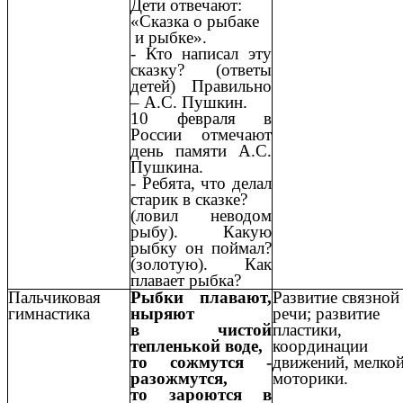
Дети отвечают:
«Сказка о рыбаке
и рыбке».
- Кто написал эту
сказку? (ответы
детей) Правильно
– А.С. Пушкин.
10 февраля в
России отмечают
день памяти А.С.
Пушкина.
- Ребята, что делал
старик в сказке?
(ловил неводом
рыбу). Какую
рыбку он поймал?
(золотую). Как
плавает рыбка?
Пальчиковая
Рыбки плавают,
Развитие связной
гимнастика
ныряют
речи; развитие
в чистой
пластики,
тепленькой воде,
координации
то сожмутся -
движений, мелко
разожмутся,
моторики.
то зароются в