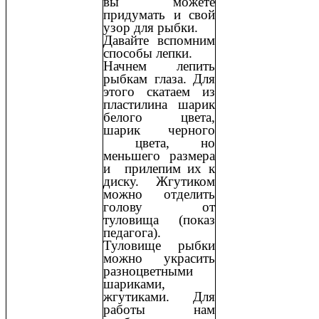
вы можете
придумать и свой
узор для рыбки.
Давайте вспомним
способы лепки.
Начнем лепить
рыбкам глаза. Для
этого скатаем из
пластилина шарик
белого цвета,
шарик черного
цвета, но
меньшего размера
и прилепим их к
диску. Жгутиком
можно отделить
голову от
туловища (показ
педагога).
Туловище рыбки
можно украсить
разноцветными
шариками,
жгутиками. Для
работы нам