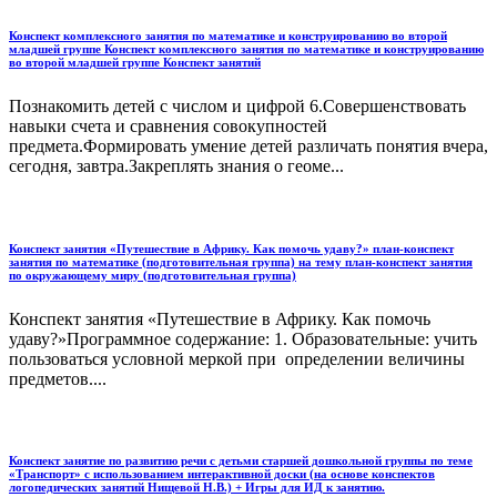
Конспект комплексного занятия по математике и конструированию во второй
младшей группе Конспект комплексного занятия по математике и конструированию
во второй младшей группе Конспект занятий
Познакомить детей с числом и цифрой 6.Совершенствовать
навыки счета и сравнения совокупностей
предмета.Формировать умение детей различать понятия вчера,
сегодня, завтра.Закреплять знания о геоме...
Конспект занятия «Путешествие в Африку. Как помочь удаву?» план-конспект
занятия по математике (подготовительная группа) на тему план-конспект занятия
по окружающему миру (подготовительная группа)
Конспект занятия «Путешествие в Африку. Как помочь
удаву?»Программное содержание: 1. Образовательные: учить
пользоваться условной меркой при определении величины
предметов....
Конспект занятие по развитию речи с детьми старшей дошкольной группы по теме
«Транспорт» с использованием интерактивной доски (на основе конспектов
логопедических занятий Нищевой Н.В.) + Игры для ИД к занятию.