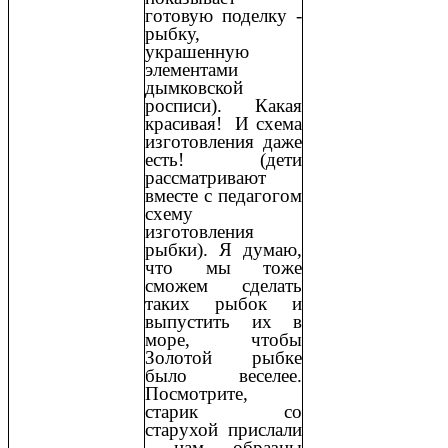
готовую поделку -
рыбку,
украшенную
элементами
дымковской
росписи). Какая
красивая! И схема
изготовления даже
есть! (дети
рассматривают
вместе с педагогом
схему
изготовления
рыбки). Я думаю,
что мы тоже
сможем сделать
таких рыбок и
выпустить их в
море, чтобы
Золотой рыбке
было веселее.
Посмотрите,
старик со
старухой прислали
нам образцы