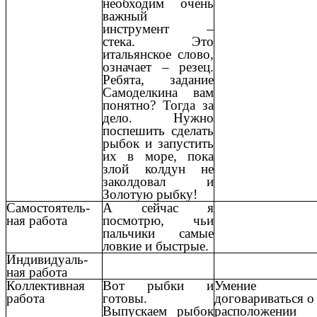
необходим очень
важный
инструмент –
стека. Это
итальянское слово,
означает – резец.
Ребята, задание
Самоделкина вам
понятно? Тогда за
дело. Нужно
поспешить сделать
рыбок и запустить
их в море, пока
злой колдун не
заколдовал и
Золотую рыбку!
Самостоятель-
А сейчас я
ная работа
посмотрю, чьи
пальчики самые
ловкие и быстрые.
Индивидуаль-
ная работа
Коллективная
Вот рыбки и
Умение
работа
готовы.
договариваться о
Выпускаем рыбок
расположении