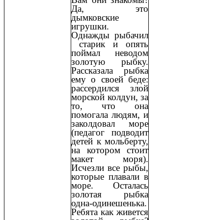
Да, это
дымковские
игрушки.
Однажды рыбачил
старик и опять
поймал неводом
золотую рыбку.
Рассказала рыбка
ему о своей беде:
рассердился злой
морской колдун, за
то, что она
помогала людям, и
заколдовал море
(педагог подводит
детей к мольберту,
на котором стоит
макет моря).
Исчезли все рыбы,
которые плавали в
море. Осталась
золотая рыбка
одна-одинешенька.
Ребята как живется