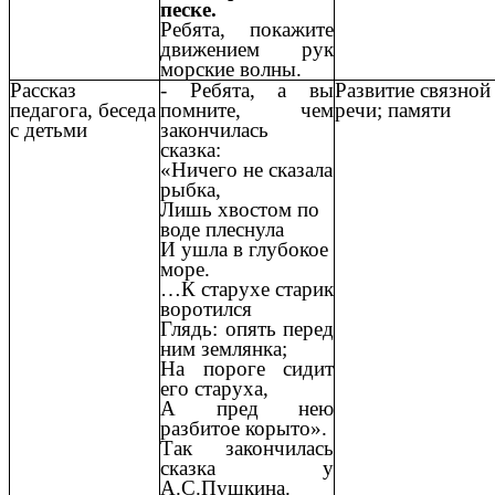
песке.
Ребята, покажите
движением рук
морские волны.
Рассказ
- Ребята, а вы
Развитие связной
педагога, беседа
помните, чем
речи; памяти
с детьми
закончилась
сказка:
«Ничего не сказала
рыбка,
Лишь хвостом по
воде плеснула
И ушла в глубокое
море.
…К старухе старик
воротился
Глядь: опять перед
ним землянка;
На пороге сидит
его старуха,
А пред нею
разбитое корыто».
Так закончилась
сказка у
А.С.Пушкина.