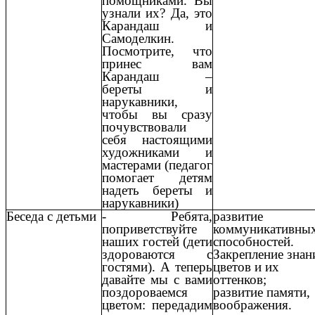
помощниками. Вы
узнали их? Да, это
Карандаш и
Самоделкин.
Посмотрите, что
принес вам
Карандаш –
береты и
нарукавники,
чтобы вы сразу
почувствовали
себя настоящими
художниками и
мастерами (педагог
помогает детям
надеть береты и
нарукавники)
Беседа с детьми
- Ребята,
развитие
поприветствуйте
коммуникативны
наших гостей (дети
способностей.
здороваются с
Закрепление знан
гостями). А теперь
цветов и их
давайте мы с вами
оттенков;
поздороваемся
развитие памяти,
цветом: передадим
воображения.