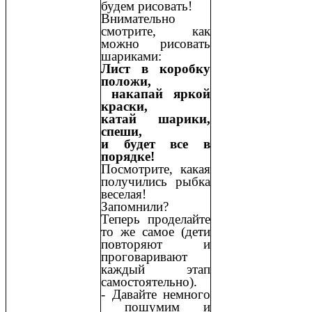
будем рисовать!
Внимательно
смотрите, как
можно рисовать
шариками:
Лист в коробку
положи,
накапай яркой
краски,
катай шарики,
спеши,
и будет все в
порядке!
Посмотрите, какая
получились рыбка
веселая!
Запомнили?
Теперь проделайте
то же самое (дети
повторяют и
проговаривают
каждый этап
самостоятельно).
- Давайте немного
пошумим и