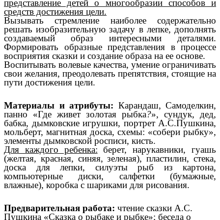
представление детей о многообразии способов и
средств достижения цели.
Вызывать стремление наиболее содержательно
решать изобразительную задачу в лепке, дополнять
создаваемый образ интересными деталями.
Формировать образные представления в процессе
восприятия сказки и создание образа на ее основе.
Воспитывать волевые качества, умение ограничивать
свои желания, преодолевать препятствия, стоящие на
пути достижения цели.
Материалы и атрибуты:
Карандаш, Самоделкин,
панно «Где живет золотая рыбка
?
», сундук, дед,
бабка, дымковские игрушки, портрет А.С.Пушкина,
мольберт, магнитная доска, схемы: «собери рыбку»,
элементы дымковской росписи, кисть.
Для каждого ребенка:
берет, нарукавники, гуашь
(желтая, красная, синяя, зеленая), пластилин, стека,
доска для лепки, силуэты рыб из картона,
компьютерные диски, салфетки (бумажные,
влажные), коробка с шариками для рисования.
Предварительная работа:
чтение сказки А.С.
Пушкина «Сказка о рыбаке и рыбке»; беседа о