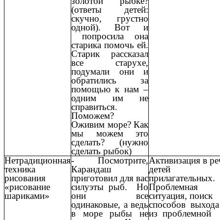
золотой рыбке?
(ответы детей:
скучно, грустно
одной). Вот и
попросила она
старика помочь ей.
Старик рассказал
все старухе,
подумали они и
обратились за
помощью к нам –
одним им не
справиться.
Поможем?
Оживим море? Как
мы можем это
сделать? (нужно
сделать рыбок)
Нетрадиционная
- Посмотрите,
Активизация в ре
техника
Карандаш
детей
рисования
приготовил для вас
прилагательных.
«рисование
силуэты рыб. Но
Проблемная
шариками»
они все
ситуация, поиск
одинаковые, а ведь
способов выхода
в море рыбы не
из проблемной