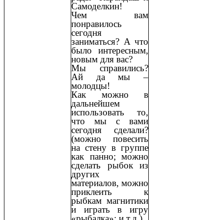
Самоделкин!
Чем вам
понравилось
сегодня
заниматься? А что
было интересным,
новым для вас?
Мы справились?
Ай да мы –
молодцы!
Как можно в
дальнейшем
использовать то,
что мы с вами
сегодня сделали?
(можно повесить
на стену в группе
как панно; можно
сделать рыбок из
других
материалов, можно
приклеить к
рыбкам магнитики
и играть в игру
«рыбалка»; и т.д.)