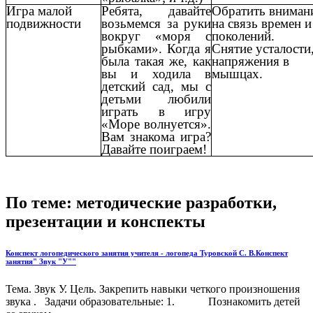
Игра малой
Ребята, давайте
Обратить вниман
подвижности
возьмемся за руки
на связь времен и
вокруг «моря с
поколений.
рыбками». Когда я
Снятие усталости
была такая же, как
напряжения в
вы и ходила в
мышцах.
детский сад, мы с
детьми любили
играть в игру
«Море волнуется».
Вам знакома игра?
Давайте поиграем!
По теме: методические разработки,
презентации и конспекты
Конспект логопедического занятия учителя - логопеда Туровской С. В.Конспект
занятия" Звук "У""
Тема. Звук У. Цель. Закрепить навыки четкого произношения
звука . Задачи образовательные: 1. Познакомить детей