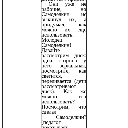
Они уже не
рабочие, но
Самоделкин не
выкинул их, а
придумал, как
можно их еще
использовать.
Молодец
Самоделкин!
Давайте
рассмотрим диск:
одна сторона у
него зеркальная,
посмотрите, как
светится,
переливается (дети
рассматривают
диск). Как же
можно его
использовать?
Посмотрим, что
сделал
Самоделкин?
(педагог
показывает