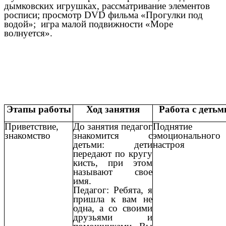
дымковских игрушках, рассматривание элементов
росписи; просмотр DVD фильма «Прогулки под
водой»; игра малой подвижности «Море
волнуется».
Этапы работы
Ход занятия
Работа с детьм
Приветствие,
До занятия педагог
Поднятие
знакомство
знакомится с
эмоционального
детьми: дети
настроя
передают по кругу
кисть, при этом
называют свое
имя.
Педагог: Ребята, я
пришла к вам не
одна, а со своими
друзьями и