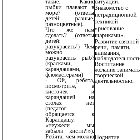
такие. Какие
ситуации.
рыбки плавают в
Знакомство с
море? (ответы
нетрадиционной
детей: разные,
техникой
разноцветные).
«рисование
Что же нам
сделать? (ответы
шариками».
детей:
Развитие связной
разукрасить!) Чем
речи, памяти,
можно
внимания,
разукрасить рыб?
наблюдательности
(красками,
Воспитание
карандашами,
желания занимать
фломастерами)
творческой
- Ой, ребята,
деятельностью.
посмотрите, а
кисточек и
карандашей на
столах нет
(педагог
обращается к
Карандашу:
«неужели мы
забыли кисти?!»).
Ребята, чем можно
Поднятие