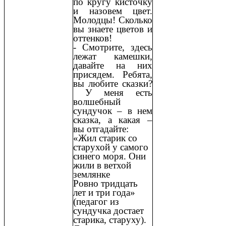
по кругу кисточку
и назовем цвет.
Молодцы! Сколько
вы знаете цветов и
оттенков!
- Смотрите, здесь
лежат камешки,
давайте на них
присядем. Ребята,
вы любите сказки?
У меня есть
волшебный
сундучок – в нем
сказка, а какая –
вы отгадайте:
«Жил старик со
старухой у самого
синего моря. Они
жили в ветхой
землянке
Ровно тридцать
лет и три года»
(педагог из
сундучка достает
старика, старуху).