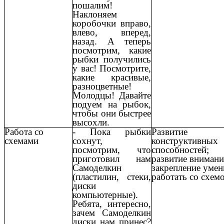
пошалим!
Наклоняем
коробочки вправо,
влево, вперед,
назад. А теперь
посмотрим, какие
рыбки получились
у вас! Посмотрите,
какие красивые,
разноцветные!
Молодцы! Давайте
подуем на рыбок,
чтобы они быстрее
высохли.
Работа со
- Пока рыбки
Развитие
схемами
сохнут,
конструктивных
посмотрим, что
способностей;
приготовил нам
развитие внимани
Самоделкин
закрепление умен
(пластилин, стеки,
работать со схем
диски
компьютерные).
Ребята, интересно,
зачем Самоделкин
диски нам принес?