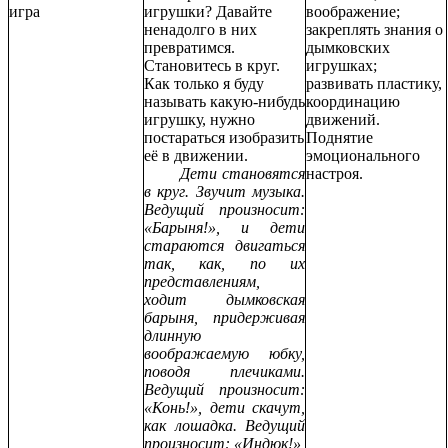
игра
игрушки? Давайте
воображение;
ненадолго в них
закреплять знания о
превратимся.
дымковских
Становитесь в круг.
игрушках;
Как только я буду
развивать пластику,
называть какую-нибудь
координацию
игрушку, нужно
движений.
постараться изобразить
Поднятие
её в движении.
эмоционального
Дети становятся
настроя.
в круг. Звучит музыка.
Ведущий произносит:
«Барыня!», и дети
стараются двигаться
так, как, по их
представлениям,
ходит дымковская
барыня, придерживая
длинную
воображаемую юбку,
поводя плечиками.
Ведущий произносит:
«Конь!», дети скачут,
как лошадка. Ведущий
произносит: «Индюк!»,