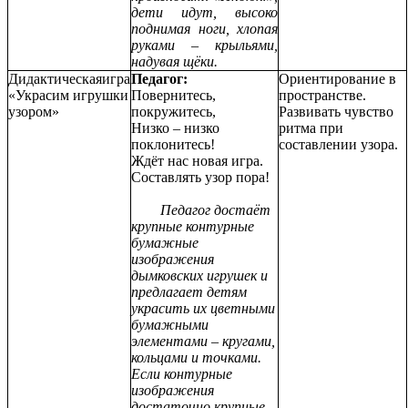
дети идут, высоко
поднимая ноги, хлопая
руками – крыльями,
надувая щёки.
Дидактическаяигра
Педагог:
Ориентирование в
«Украсим игрушки
Повернитесь,
пространстве.
узором»
покружитесь,
Развивать чувство
Низко – низко
ритма при
поклонитесь!
составлении узора.
Ждёт нас новая игра.
Составлять узор пора!
Педагог достаёт
крупные контурные
бумажные
изображения
дымковских игрушек и
предлагает детям
украсить их цветными
бумажными
элементами – кругами,
кольцами и точками.
Если контурные
изображения
достаточно крупные,