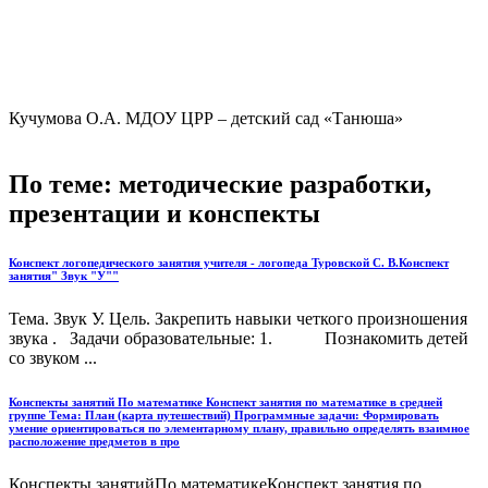
Кучумова О.А. МДОУ ЦРР – детский сад «Танюша»
По теме: методические разработки,
презентации и конспекты
Конспект логопедического занятия учителя - логопеда Туровской С. В.Конспект
занятия" Звук "У""
Тема. Звук У. Цель. Закрепить навыки четкого произношения
звука . Задачи образовательные: 1. Познакомить детей
со звуком ...
Конспекты занятий По математике Конспект занятия по математике в средней
группе Тема: План (карта путешествий) Программные задачи: Формировать
умение ориентироваться по элементарному плану, правильно определять взаимное
расположение предметов в про
Конспекты занятийПо математикеКонспект занятия по