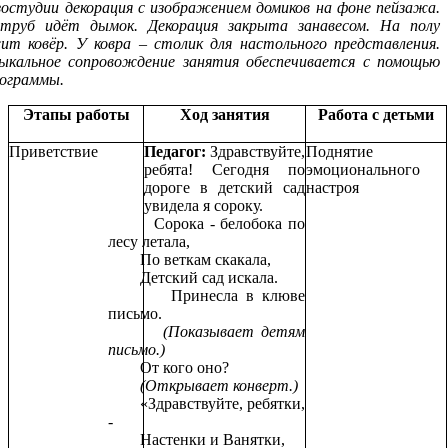
зостудии декорация с изображением домиков на фоне пейзажа.
труб идёт дымок. Декорация закрыта занавесом. На полу
ит ковёр. У ковра – столик для настольного представления.
ыкальное сопровождение занятия обеспечивается с помощью
ограммы.
Этапы работы
Ход занятия
Работа с детьми
Приветствие
Педагог:
Здравствуйте,
Поднятие
ребята! Сегодня по
эмоционального
дороге в детский сад
настроя
увидела я сороку.
Сорока - белобока по
лесу летала,
По веткам скакала,
Детский сад искала.
Принесла в клюве
письмо.
(Показывает детям
письмо.)
От кого оно?
(Открывает конверт.)
«Здравствуйте, ребятки,
-
Настенки и Ванятки,