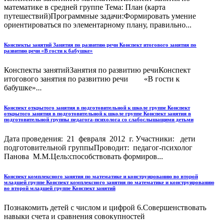
математике в средней группе Тема: План (карта
путешествий)Программные задачи:Формировать умение
ориентироваться по элементарному плану, правильно...
Конспекты занятий Занятия по развитию речи Конспект итогового занятия по
развитию речи «В гости к бабушке»
Конспекты занятийЗанятия по развитию речиКонспект
итогового занятия по развитию речи «В гости к
бабушке»...
Конспект открытого занятия в подготовительной к школе группе Конспект
открытого занятия в подготовительной к школе группе Конспект занятия в
подготовительной группы педагога-психолога со слабослышащими детьми
Дата проведения: 21 февраля 2012 г. Участники: дети
подготовительной группыПроводит: педагог-психолог
Панова М.М.Цель:способствовать формиров...
Конспект комплексного занятия по математике и конструированию во второй
младшей группе Конспект комплексного занятия по математике и конструированию
во второй младшей группе Конспект занятий
Познакомить детей с числом и цифрой 6.Совершенствовать
навыки счета и сравнения совокупностей