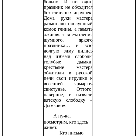
больно. И ни один
праздник не обходится
без глиняных игрушек.
Дома руки мастера
разминали послушный
комок глины, а память
оживляла впечатления
шумного, яркого
праздника… и всю
долгую зиму вились
над избами слободы
голубые дымки:
крестьяне – мастера
обжигали в русской
печи свои игрушки к
весенней ярмарке-
свистунье. Оттого,
наверное, и назвали
вятскую слободку «
Дымково».
А ну-ка,
посмотрим, кто здесь
живёт.
Кто письмо