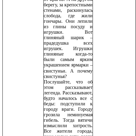
берегу, за крепостными
стенами, раскинулась
слобода, где жили
гончары. Они лепили
из глины посуду и
игрушки. Вот
глиняный шарик –
прадедушка всех
игрушек. Игрушки
глиняные когда-то
были самым ярким
украшением ярмарки
–
свистуньи. А почему
свистунья?
Послушайте, что об
этом рассказывает
легенда. Рассказывают,
будто началось все с
беды: подступили к
городу враги. Городу
грозила неминуемая
гибель. Тогда вятичи
измыслили хитрость.
Все жители города,