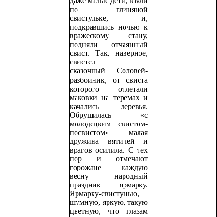
даже малые дети, взяли
по глиняной
свистульке, и,
подкравшись ночью к
вражескому стану,
подняли отчаянный
свист. Так, наверное,
свистел
сказочный
Соловей-
разбойник, от свиста
которого отлетали
маковки на теремах и
качались деревья.
Обрушилась «с
молодецким свистом-
посвистом» малая
дружина вятичей и
врагов осилила. С тех
пор и отмечают
горожане каждую
весну народный
праздник - ярмарку.
Ярмарку-свистунью,
шумную, яркую, такую
цветную, что глазам