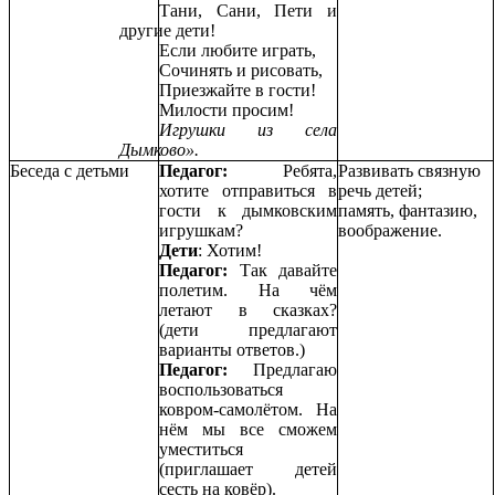
Тани, Сани, Пети и
другие дети!
Если любите играть,
Сочинять и рисовать,
Приезжайте в гости!
Милости просим!
Игрушки из села
Дымково».
Беседа с детьми
Педагог:
Ребята,
Развивать связную
хотите отправиться в
речь детей;
гости к дымковским
память, фантазию,
игрушкам?
воображение.
Дети
: Хотим!
Педагог:
Так давайте
полетим. На чём
летают в сказках?
(дети предлагают
варианты ответов.)
Педагог:
Предлагаю
воспользоваться
ковром-самолётом. На
нём мы все сможем
уместиться
(приглашает детей
сесть на ковёр).