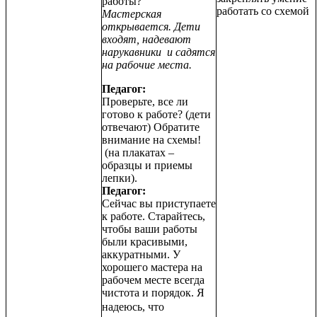
работы?
работать со схемой
Мастерская
открывается. Дети
входят, надевают
нарукавники и садятся
на рабочие места.
Педагог:
Проверьте, все ли
готово к работе? (дети
отвечают) Обратите
внимание на схемы!
(на плакатах –
образцы и приемы
лепки).
Педагог:
Сейчас вы приступаете
к работе. Старайтесь,
чтобы ваши работы
были красивыми,
аккуратными. У
хорошего мастера на
рабочем месте всегда
чистота и
порядок.
Я
надеюсь, что