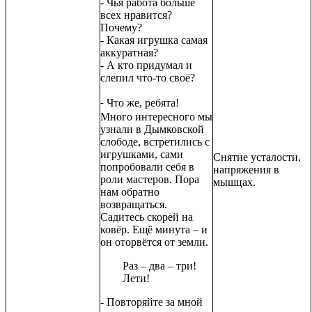
- Чья работа больше
всех нравится?
Почему?
- Какая игрушка самая
аккуратная?
- А кто придумал и
слепил что-то своё?
Что же, ребята!
-
Много интересного мы
узнали в Дымковской
слободе, встретились с
игрушками, сами
Снятие усталости,
попробовали себя в
напряжения в
роли мастеров. Пора
мышцах.
нам обратно
возвращаться.
Садитесь скорей на
ковёр. Ещё минута – и
он оторвётся от земли.
Раз – два – три!
Лети!
- Повторяйте за мной