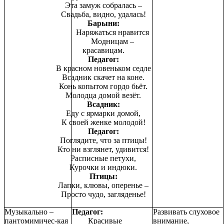
Эта замуж собралась –
Свадьба, видно, удалась!
Барыни:
Наряжаться нравится
Модницам –
красавицам.
Педагог:
В красном новеньком седле
Всадник скачет на коне.
Конь копытом гордо бьёт.
Молодца домой везёт.
Всадник:
Еду с ярмарки домой,
К своей женке молодой!
Педагог:
Поглядите, что за птицы!
Кто ни взглянет, удивится!
Расписные петухи,
Курочки и индюки.
Птицы:
Лапки, клювы, оперенье –
Просто чудо, загляденье!
Музыкально –
Педагог:
Развивать слуховое
пантомимичес-кая
Красивые
внимание,