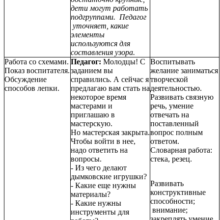
дети могут работать
подгруппами. Педагог
уточняет, какие
элементы
используются для
составления узора.
Работа со схемами.
Педагог:
Молодцы! С
Воспитывать
Показ воспитателя.
заданием вы
желание заниматься
Обсуждение
справились. А сейчас я
творческой
способов лепки.
предлагаю вам стать на
деятельностью.
некоторое время
Развивать связную
мастерами и
речь, умение
приглашаю в
отвечать на
мастерскую.
поставленный
Но мастерская закрыта.
вопрос полным
Чтобы войти в нее,
ответом.
надо ответить на
Словарная работа:
вопросы.
стека, резец.
- Из чего делают
дымковские игрушки?
Развивать
- Какие еще нужны
конструктивные
материалы?
способности;
- Какие нужны
внимание;
инструменты для
закреплять умение