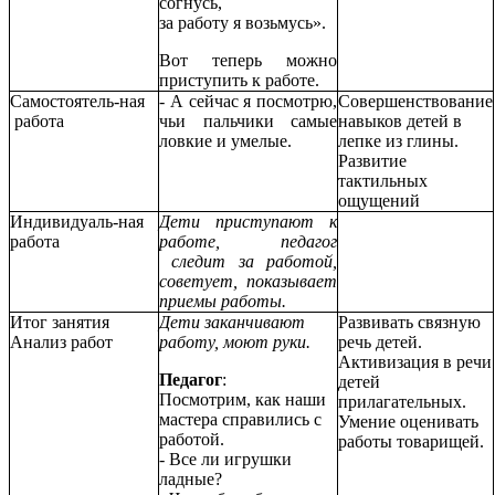
согнусь,
за работу я возьмусь».
Вот теперь можно
приступить к работе.
Самостоятель-ная
- А сейчас я посмотрю,
Совершенствование
работа
чьи пальчики самые
навыков детей в
ловкие и умелые.
лепке из глины.
Развитие
тактильных
ощущений
Индивидуаль-ная
Дети приступают к
работа
работе, педагог
следит за работой,
советует, показывает
приемы работы.
Итог занятия
Дети заканчивают
Развивать связную
Анализ работ
работу, моют руки.
речь детей.
Активизация в речи
Педагог
:
детей
Посмотрим, как наши
прилагательных.
мастера справились с
Умение оценивать
работой.
работы товарищей.
- Все ли игрушки
ладные?