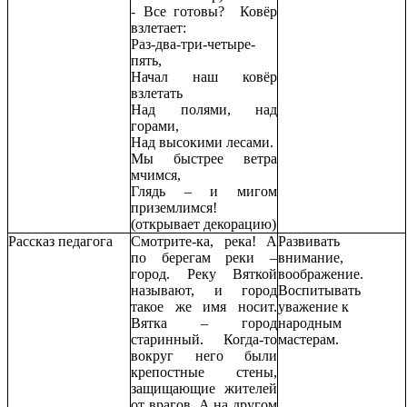
- Все готовы? Ковёр
взлетает:
Раз-два-три-четыре-
пять,
Начал наш ковёр
взлетать
Над полями, над
горами,
Над высокими лесами.
Мы быстрее ветра
мчимся,
Глядь – и мигом
приземлимся!
(открывает декорацию)
Рассказ педагога
Смотрите-ка, река! А
Развивать
по берегам реки –
внимание,
город. Реку Вяткой
воображение.
называют, и город
Воспитывать
такое же имя носит.
уважение к
Вятка – город
народным
старинный. Когда-то
мастерам.
вокруг него были
крепостные стены,
защищающие жителей
от врагов. А на другом