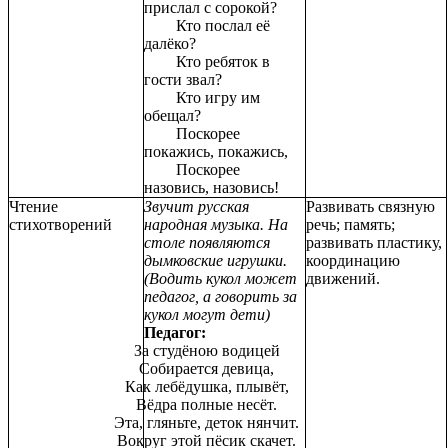
прислал с сорокой?
Кто послал её
далёко?
Кто ребяток в
гости звал?
Кто игру им
обещал?
Поскорее
покажись, покажись,
Поскорее
назовись, назовись!
Чтение
Звучит русская
Развивать связную
стихотворений
народная музыка. На
речь; память;
столе появляются
развивать пластику,
дымковские игрушки.
координацию
(Водить кукол может
движений.
педагог, а говорить за
кукол могут дети)
Педагог:
За студёною водицей
Собирается девица,
Как лебёдушка, плывёт,
Вёдра полные несёт.
Эта, гляньте, деток нянчит.
Вокруг этой пёсик скачет.