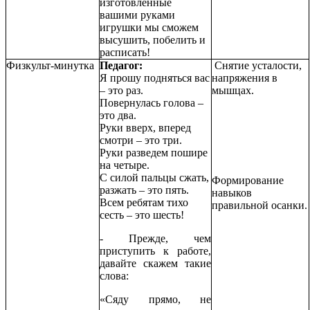
изготовленные
вашими руками
игрушки мы сможем
высушить, побелить и
расписать!
Физкульт-минутка
Педагог:
Снятие усталости,
Я прошу подняться вас
напряжения в
– это раз.
мышцах.
Повернулась голова –
это два.
Руки вверх, вперед
смотри – это три.
Руки разведем пошире
на четыре.
С силой пальцы сжать,
Формирование
разжать – это пять.
навыков
Всем ребятам тихо
правильной осанки.
сесть – это шесть!
- Прежде, чем
приступить к работе,
давайте скажем такие
слова:
«Сяду прямо, не