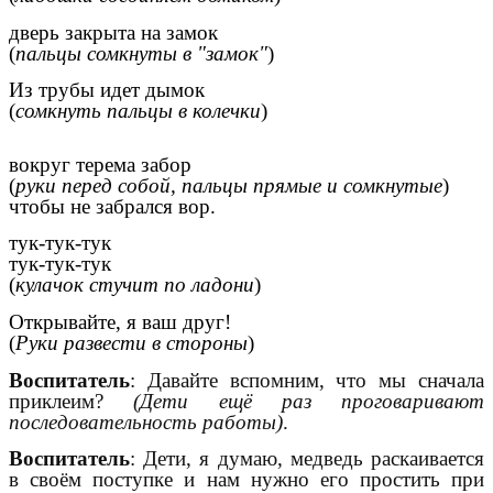
дверь закрыта на замок
(
пальцы сомкнуты в "замок"
)
Из трубы идет дымок
(
сомкнуть пальцы в колечки
)
вокруг терема забор
(
руки перед собой, пальцы прямые и сомкнутые
)
чтобы не забрался вор.
тук-тук-тук
тук-тук-тук
(
кулачок стучит по ладони
)
Открывайте, я ваш друг!
(
Руки развести в стороны
)
Воспитатель
: Давайте вспомним, что мы сначала
приклеим?
(Дети ещё раз проговаривают
последовательность работы)
.
Воспитатель
: Дети, я думаю, медведь раскаивается
в своём поступке и нам нужно его простить при