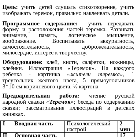
Цель:
учить детей слушать стихотворение, учить
изображать теремок, правильно наклеивать детали.
Программное содержание:
учить передавать
форму и расположения частей теремка. Развивать
внимание, память, логическое мышление,
воображение. Воспитывать аккуратность,
самостоятельность, доброжелательность,
милосердие, интерес к творчеству.
Оборудование:
клей, кисти, салфетки, ножницы,
клеёнки
.
Иллюстрация «Теремок». На каждого
ребенка - картинка
«жители теремка»
, 1
треугольник желтого цвета, 5 прямоугольников
3*10 см коричневого цвета. ½ картона
Предварительная работа:
чтение русской
народной сказки
«
Теремок
»
; беседа по содержанию
сказки; рассматривание иллюстраций в детских
книжках.
I
Вводная часть
Психологический
2
настрой
мин
II
Основная часть
17