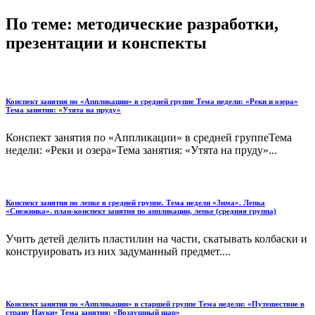
По теме: методические разработки,
презентации и конспекты
Конспект занятия по «Аппликации» в средней группе Тема недели: «Реки и озера»
Тема занятия: «Утята на пруду»
Конспект занятия по «Аппликации» в средней группеТема
недели: «Реки и озера»Тема занятия: «Утята на пруду»...
Конспект занятия по лепке в средней группе. Тема недели «Зима». Лепка
«Снежинка». план-конспект занятия по аппликации, лепке (средняя группа)
Учить детей делить пластилин на части, скатывать колбаски и
конструировать из них задуманный предмет....
Конспект занятия по «Аппликации» в старшей группе Тема недели: «Путешествие в
страну Науки» Тема занятия: «Воздушный шар»