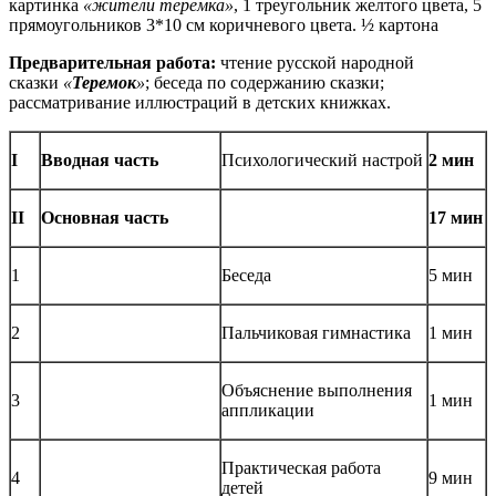
картинка
«жители теремка»
, 1 треугольник желтого цвета, 5
прямоугольников 3*10 см коричневого цвета. ½ картона
Предварительная работа:
чтение русской народной
сказки
«
Теремок
»
; беседа по содержанию сказки;
рассматривание иллюстраций в детских книжках.
I
Вводная часть
Психологический настрой
2 мин
II
Основная часть
17 мин
1
Беседа
5 мин
2
Пальчиковая гимнастика
1 мин
Объяснение выполнения
3
1 мин
аппликации
Практическая работа
4
9 мин
детей