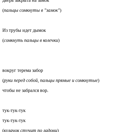
дверь закрыта на замок
(
пальцы сомкнуты в "замок"
)
Из трубы идет дымок
(
сомкнуть пальцы в колечки
)
вокруг терема забор
(
руки перед собой, пальцы прямые и сомкнутые
)
чтобы не забрался вор.
тук-тук-тук
тук-тук-тук
(
кулачок стучит по ладони
)