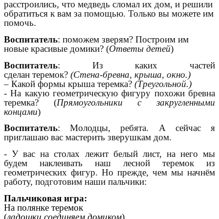
расстроились, что медведь сломал их дом, и решили
обратиться к вам за помощью. Только вы можете им
помочь.
Воспитатель
: поможем зверям? Построим им
новые красивые домики? (
Ответы детей
)
Воспитатель
: Из каких частей
сделан теремок?
(Стена-бревна, крыша, окно.)
– Какой формы крыша теремка?
(Треугольной.)
- На какую геометрическую фигуру похожи бревна
теремка? (
Прямоугольники с закругленными
концами
)
Воспитатель
: Молодцы, ребята. А сейчас я
приглашаю вас мастерить зверушкам дом.
- У вас на столах лежит белый лист, на него мы
будем наклеивать наш лесной теремок из
геометрических фигур. Но прежде, чем мы начнём
работу, подготовим наши пальчики:
Пальчиковая игра:
На полянке теремок
(
ладошки соединяем домиком
)