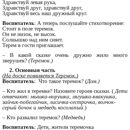
Здравствуй левая рука,
Здравствуй друг, здравствуй друг,
Здравствуй весь наш дружный круг.
Воспитатель
: А теперь послушайте стихотворение:
Стоит в поле теремок.
Он не низок, не высок.
Солнышко над ним сияет.
Терем в гости приглашает.
– В какой сказке очень дружно жило много
зверушек?
(Теремок.)
2. Основная часть
(На доске появляется Теремок.)
Воспитатель
: Что такое теремок?
(Дом.)
– Кто жил в теремке? Назовите героев сказки. (
Дети
отвечают: мышка-норушка, лягушка-квакушка,
зайчик-побегайчик, лисичка-сестричка, волчок-
серый бочок и медведь косолапый
.)
– Кто развалил теремок?
(Медведь)
Воспитатель
: Дети, жители теремочка