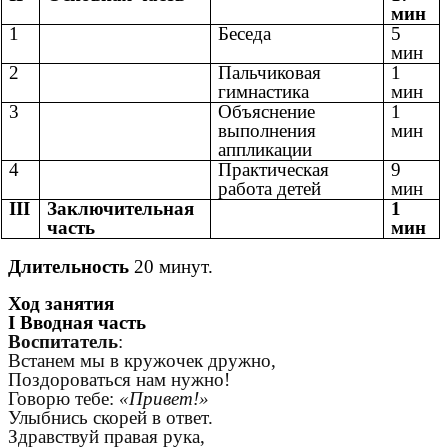
мин
1
Беседа
5
мин
2
Пальчиковая
1
гимнастика
мин
3
Объяснение
1
выполнения
мин
аппликации
4
Практическая
9
работа детей
мин
III
Заключительная
1
часть
мин
Длительность
20 минут.
Ход занятия
I Вводная часть
Воспитатель
:
Встанем мы в кружочек дружно,
Поздороваться нам нужно!
Говорю тебе:
«Привет!»
Улыбнись скорей в ответ.
Здравствуй правая рука,