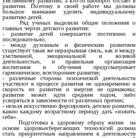
умственному развитию, а кто-то наоборот отстает в
развитии. Поэтому в своей работе мы должны
большое внимание уделять индивидуальному
развитию детей.
Ряд ученых выделили общие положения о
главных чертах детского развития:
- развитие детей совершается постепенно и
последовательно;
- между духовным и физическим развитием
существует такая же неразрывная связь, как и между
умственной, эмоциональной и волевой
деятельностью, и правильная организация
воспитания и обучения предусматривает
гармоническое, всестороннее развитие;
- различные стороны психической деятельности
участвуют в процессе развития не одновременно и
скорость их развития и энергия не одинаковы;
развитие может идти средним ходом, либо
ускоряться в зависимости от различных причин;
- нельзя искусственно форсировать детское развитие,
важно каждому возрастному периоду дать «изжить
себя».
Подготовка к здоровому образу жизни на
основе здоровьесберегающих технологий должна
стать приоритетным направлением в деятельности