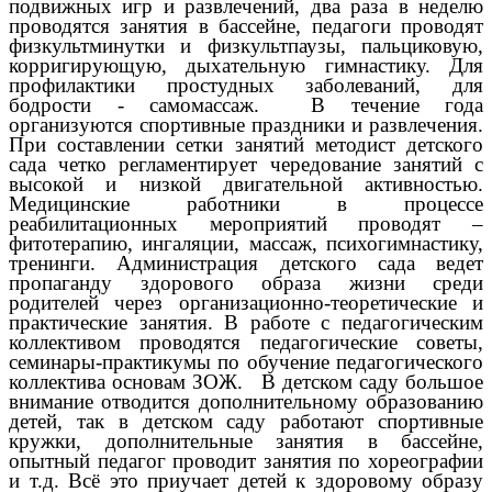
подвижных игр и развлечений, два раза в неделю
проводятся занятия в бассейне, педагоги проводят
физкультминутки и физкультпаузы, пальциковую,
корригирующую, дыхательную гимнастику. Для
профилактики простудных заболеваний, для
бодрости - самомассаж. В течение года
организуются спортивные праздники и развлечения.
При составлении сетки занятий методист детского
сада четко регламентирует чередование занятий с
высокой и низкой двигательной активностью.
Медицинские работники в процессе
реабилитационных мероприятий проводят –
фитотерапию, ингаляции, массаж, психогимнастику,
тренинги. Администрация детского сада ведет
пропаганду здорового образа жизни среди
родителей через организационно-теоретические и
практические занятия. В работе с педагогическим
коллективом проводятся педагогические советы,
семинары-практикумы по обучение педагогического
коллектива основам ЗОЖ. В детском саду большое
внимание отводится дополнительному образованию
детей, так в детском саду работают спортивные
кружки, дополнительные занятия в бассейне,
опытный педагог проводит занятия по хореографии
и т.д. Всё это приучает детей к здоровому образу