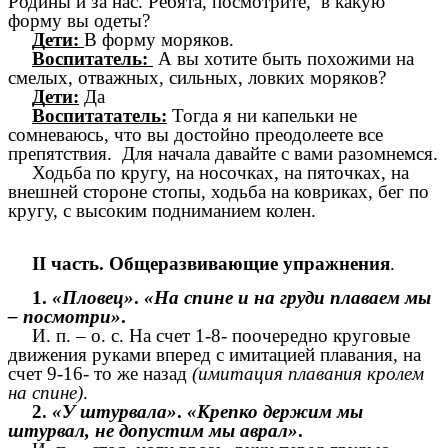
Родины и за нас. Ребята, посмотрите, в какую
форму вы одеты?
Дети:
В форму моряков.
Воспитатель:
А вы хотите быть похожими на
смелых, отважных, сильных, ловких моряков?
Дети:
Да
Воспитататель:
Тогда я ни капельки не
сомневаюсь, что вы достойно преодолеете все
препятствия. Для начала давайте с вами разомнемся.
Ходьба по кругу, на носочках, на пяточках, на
внешней стороне стопы, ходьба на ковриках, бег по
кругу, с высоким подниманием колен.
II часть. Общеразвивающие упражнения
.
1.
«Пловец»
.
«На спине и на груди плаваем мы
– посмотри»
.
И. п. – о. с. На счет 1-8- поочередно круговые
движения руками вперед с имитацией плавания, на
счет 9-16- то же назад
(имитация плавания кролем
на спине)
.
2.
«У штурвала»
.
«Крепко держим мы
штурвал, не допустим мы аврал»
.