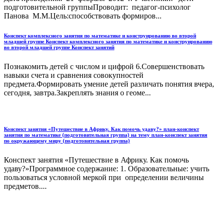
подготовительной группыПроводит: педагог-психолог
Панова М.М.Цель:способствовать формиров...
Конспект комплексного занятия по математике и конструированию во второй
младшей группе Конспект комплексного занятия по математике и конструированию
во второй младшей группе Конспект занятий
Познакомить детей с числом и цифрой 6.Совершенствовать
навыки счета и сравнения совокупностей
предмета.Формировать умение детей различать понятия вчера,
сегодня, завтра.Закреплять знания о геоме...
Конспект занятия «Путешествие в Африку. Как помочь удаву?» план-конспект
занятия по математике (подготовительная группа) на тему план-конспект занятия
по окружающему миру (подготовительная группа)
Конспект занятия «Путешествие в Африку. Как помочь
удаву?»Программное содержание: 1. Образовательные: учить
пользоваться условной меркой при определении величины
предметов....