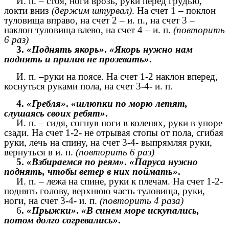
И. п. – стоя, ноги врозь, руки перед грудью,
локти вниз
(держим штурвал)
. На счет 1 – поклон
туловища вправо, на счет 2 – и. п., на счет 3 –
наклон туловища влево, на счет 4 – и. п.
(повторить
6 раз)
3.
«Поднять якорь»
.
«Якорь нужно нам
поднять и прилив не прозевать»
.
И. п. –руки на поясе. На счет 1-2 наклон вперед,
коснуться руками пола, на счет 3-4- и. п.
4.
«Гребля»
.
«шлюпки по морю летят,
слушаясь своих ребят»
.
И. п. – сидя, согнув ноги в коленях, руки в упоре
сзади. На счет 1-2- не отрывая стопы от пола, сгибая
руки, лечь на спину, на счет 3-4- выпрямляя руки,
вернуться в и. п.
(повторить 6 раз)
5.
«Взбираемся по реям»
.
«Паруса нужно
поднять, чтобы ветер в них поймать»
.
И. п. – лежа на спине, руки к плечам. На счет 1-2-
поднять голову, верхнюю часть туловища, руки,
ноги, на счет 3-4- и. п.
(повторить 4 раза)
6
.
«Прыжки»
.
«В синем море искупались,
потом долго согревались»
.