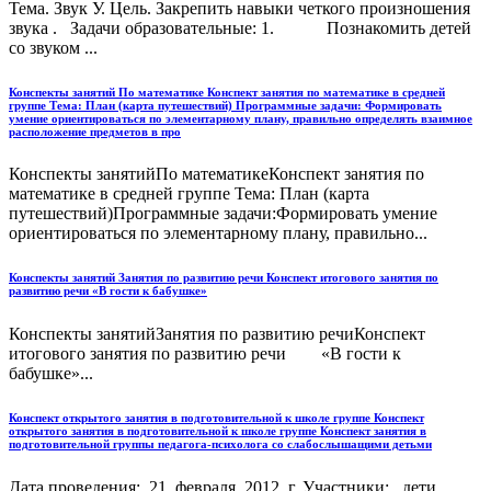
Тема. Звук У. Цель. Закрепить навыки четкого произношения
звука . Задачи образовательные: 1. Познакомить детей
со звуком ...
Конспекты занятий По математике Конспект занятия по математике в средней
группе Тема: План (карта путешествий) Программные задачи: Формировать
умение ориентироваться по элементарному плану, правильно определять взаимное
расположение предметов в про
Конспекты занятийПо математикеКонспект занятия по
математике в средней группе Тема: План (карта
путешествий)Программные задачи:Формировать умение
ориентироваться по элементарному плану, правильно...
Конспекты занятий Занятия по развитию речи Конспект итогового занятия по
развитию речи «В гости к бабушке»
Конспекты занятийЗанятия по развитию речиКонспект
итогового занятия по развитию речи «В гости к
бабушке»...
Конспект открытого занятия в подготовительной к школе группе Конспект
открытого занятия в подготовительной к школе группе Конспект занятия в
подготовительной группы педагога-психолога со слабослышащими детьми
Дата проведения: 21 февраля 2012 г. Участники: дети