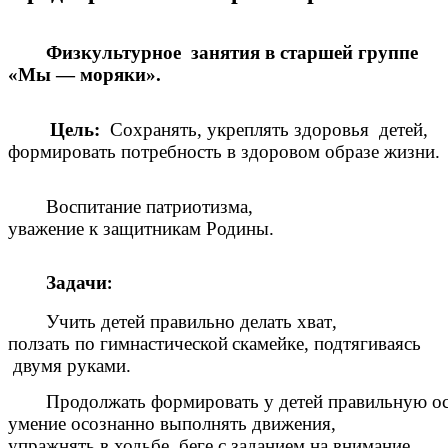
Физкультурное занятия в старшей группе
«Мы — моряки».
Цель
:
Сохранять
,
укреплять
здоровья
детей
,
формировать
потребность
в
здоровом
образе
жизни
.
Воспитание
патриотизма
,
уважение
к
защитникам
Родины
.
Задачи
:
Учить
детей
правильно
делать
хват
,
ползать
по
гимнастической скамейке
,
подтягиваясь
двумя
руками
.
Продолжать
формировать
у
детей
правильную
о
умение
осознанно
выполнять
движения
,
упражнять
в
ходьбе
,
беге
с
заданием
на
внимание
,