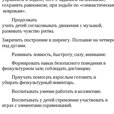
сохранять
равновесие
,
при
ходьбе
по
«
гимнастически
коврикам
».
Продолжать
учить
детей
согласовывать
движения
с
музыкой
,
развивать
чувство
ритма
.
Закрепить
построение
в
шеренгу
.
П
олзание
на
четвер
под дугами.
Развивать ловкость, быстроту, силу, внимание.
Формировать навык безопасного поведения в
физкультурном зале, соблюдать дистанцию.
Приучать помогать взрослым готовить и
убирать физкультурный инвентарь.
Воспитывать умение работать в коллективе.
Воспитывать у детей стремление участвовать в
играх с элементами соревнований.