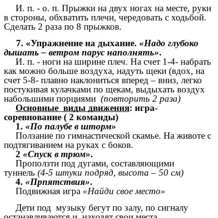
И. п. - о. п. Прыжки на двух ногах на месте, руки
в стороны, обхватить плечи, чередовать с ходьбой.
Сделать 2 раза по 8 прыжков.
7. «Упражнение на дыхание.
«Надо глубоко
дышать – ветром парус наполнять»
.
И. п. - ноги на ширине плеч. На счет 1-4- набрать
как можно больше воздуха, надуть щеки (вдох, на
счет 5-8- плавно наклониться вперед – вниз, легко
постукивая кулачками по щекам, выдыхать воздух
набольшими порциями
(повторить 2 раза)
Основные виды движения
: игра-
соревнование ( 2 команды)
1.
«По палубе в шторм»
Ползание по гимнастической скамье. На животе с
подтягиванием на руках с боков.
2
«Спуск в трюм»
.
Проползти под дугами, составляющими
туннель
(4-5 штуки подряд, высота – 50 см)
4.
«Прпятствия»
.
Подвижная игра
«Найди свое место»
Дети под музыку бегут по залу, по сигналу
останавливаются и находят свои места.