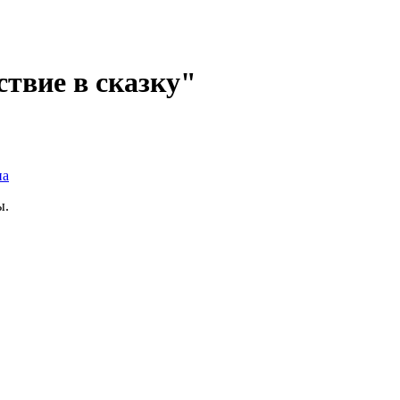
твие в сказку"
на
ы.