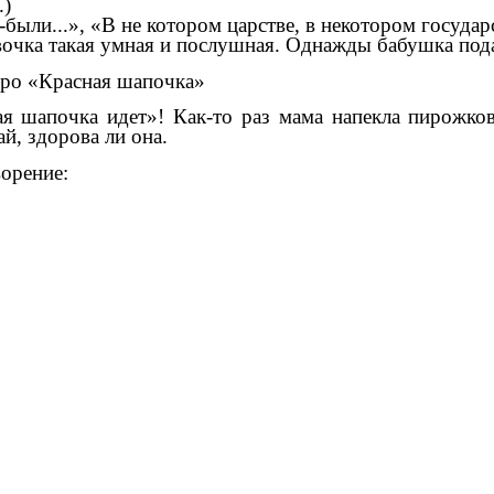
.)
ыли...», «В не котором царстве, в некотором государс
евочка такая умная и послушная. Однажды бабушка под
рро «Красная шапочка»
ая шапочка идет»! Как-то раз мама напекла пирожков
й, здорова ли она.
ворение: