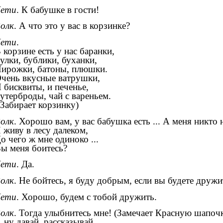
Дети
. К бабушке в гости!
олк
. А что это у вас в корзинке?
Дети
.
 корзине есть у нас баранки,
улки, бублики, буханки,
ирожки, батоны, плюшки.
чень вкусные ватрушки,
 бисквиты, и печенье,
утерброды, чай с вареньем.
Забирает корзинку)
олк
. Хорошо вам, у вас бабушка есть ... А меня никто 
 живу в лесу далеком,
о чего ж мне одиноко ...
ы меня боитесь?
Дети
. Да.
олк
. Не бойтесь, я буду добрым, если вы будете дружи
Дети
. Хорошо, будем с тобой дружить.
олк
. Тогда улыбнитесь мне! (Замечает Красную шапочк
 ну давай, рассказывай,