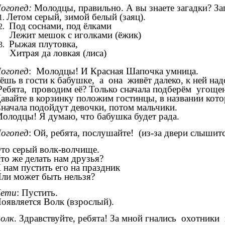
огопед:
Молодцы, правильно. А вы знаете загадки? За
Летом серый, зимой белый (заяц).
Под соснами, под ёлками
ежит мешок с иголками (ёжик)
Рыжая плутовка,
итрая да ловкая (лиса)
огопед
: Молодцы! И Красная Шапочка умница.
ёшь в гости к бабушке, а она живёт далеко, к ней над
ебята, проводим её? Только сначала подберём угоще
авайте в корзинку положим гостинцы, в названии кото
начала подойдут девочки, потом мальчики.
олодцы! Я думаю, что бабушка будет рада.
огопед
: Ой, ребята, послушайте! (из-за двери слышитс
то серый волк-волчище.
то же делать нам друзья?
 нам пустить его на праздник
ли может быть нельзя?
Дети
: Пустить.
оявляется Волк (взрослый).
олк
. Здравствуйте, ребята! За мной гнались охотники 