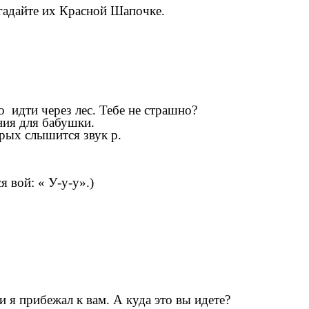
гадайте их Красной Шапочке.
о идти через лес. Тебе не страшно?
ния для бабушки.
рых слышится звук р.
я вой: « У-у-у».)
и я прибежал к вам. А куда это вы идете?