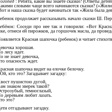
огопед
: Ребята, какие вы знаете сказки? (Ответы детей
акими словами чаще всего начинаются сказки? («Жили-б
от и наша сказка будет начинаться так «Жила была д
ебенок продолжает рассказывать начало сказки Ш. Пе
ебёнок
: Соседи про нее так и говорили: «Вот Красн
ке, отнеси ей пирожков, да горшочек масла, да проведа
оявляется Красная шапочка (ребенок) и читает стихот
евочка хорошая.
о лесу идет.
о не знает девочка,
то опасность ждет.
расная шапочка видит на елочке белочку.
 Ой, кто это? Загадывает загадку:
вост пушистою дугой,
ам знаком зверек такой?
строзубый, темноглазый,
о деревьям любит лазать.
то это?
ети отгадывают загадку.