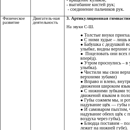
- выгибание кистей рук;
- соединение пальчиков рук.
Физическое
Двигатель-ная
3. Артикуляционная гимнасти
развитие
деятельность
На звуки С-Ш.
Толстые внуки приехал
С ними худые – лишь к
Бабушка с дедушкой в
улыбке, видны верхние 
Поцеловать они всех п
вперёд).
Утром проснулись – в
улыбка).
Чистили мы свои верх
верхними зубами)
Вправо и влево, внут
движения широким язык
С нижними зубками то
движений языком в поло
Губы сожмем мы, и ро
надувание щёк — губы н
И самоваром пыхтим, 
надувание обеих щёк с
воздуха через губы).
Блюдца поставим – по
лежит на нижней губе).