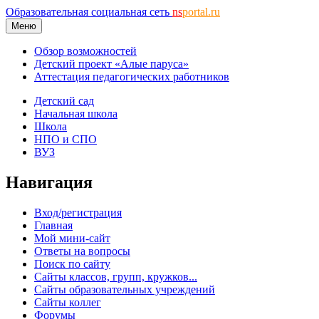
Образовательная социальная сеть
ns
portal.ru
Меню
Обзор возможностей
Детский проект «Алые паруса»
Аттестация педагогических работников
Детский сад
Начальная школа
Школа
НПО и СПО
ВУЗ
Навигация
Вход/регистрация
Главная
Мой мини-сайт
Ответы на вопросы
Поиск по сайту
Сайты классов, групп, кружков...
Сайты образовательных учреждений
Сайты коллег
Форумы