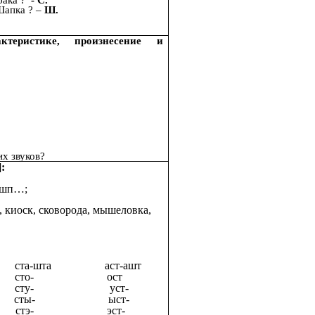
Шапка ? –
Ш.
теристике, произнесение и
их звуков?
:
 ошп…;
, киоск, сковорода, мышеловка,
а-шта аст-ашт
сто- ост
сту- уст-
 сты- ыст-
стэ- эст-