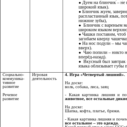
Дуем на блинчик – не 
широкий язык).
Блинчик жуем, заверн
распластанный язык, пот
нижние зубы),
Блинчик с вареньем 
широким языком верхнюю
Чашки поставим, чтоб
загибаем кверху чашечко
На нос подули – мы ча
вверх).
Чаю попили – никто н
вперёд-назад).
Вкусный был завтрак 
языка облизывает губы п
Социально-
Игровая
4. Игра «Четвертый лишний».
коммуника-
деятельность
тивное
На доске:
развитие
волк, собака, лиса, заяц
Речевое
- Какая картинка лишняя и п
развитие
животное, все остальные дикие
На доске:
Шапка, кофта, платье, брюки.
- Какая картинка лишняя и поч
все остальное – это одежда.
Какой первый звук в слове ССС