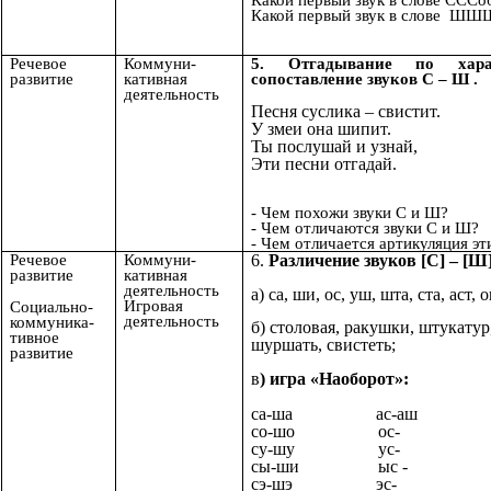
Какой первый звук в слове ШШ
Речевое
Коммуни-
5. Отгадывание по харак
развитие
кативная
сопоставление звуков С – Ш .
деятельность
Песня суслика – свистит.
У змеи она шипит.
Ты послушай и узнай,
Эти песни отгадай.
- Чем похожи звуки С и Ш?
- Чем отличаются звуки С и Ш?
- Чем отличается артикуляция эт
Речевое
Коммуни-
6.
Различение звуков [С] – [Ш]
развитие
кативная
деятельность
а) са, ши, ос, уш, шта, ста, аст,
Игровая
Социально-
деятельность
коммуника-
б) столовая, ракушки, штукатур
тивное
шуршать, свистеть;
развитие
в
) игра «Наоборот»:
са-ша ас-аш ст
со-шо ос- 
су-шу ус- 
сы-ши ыс -
сэ-шэ эс- 