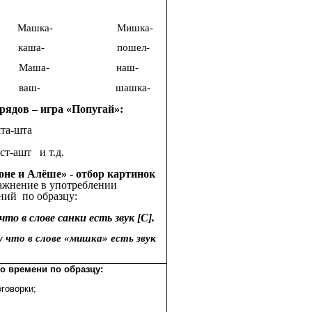
Машка- Мишка-
 каша- пошел-
- Маша- наш-
- ваш- шашка-
рядов – игра «Попугай»:
-шта
т и т.д.
оне и Алёше» - отбор картинок
ажнение в употреблении
ий по образцу:
то в слове санки есть звук [С].
 что в слове «мишка» есть звук
о времени по образцу:
оговорки;