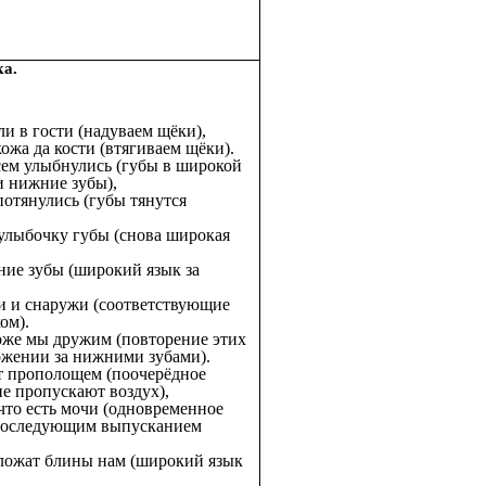
ка.
и в гости (надуваем щёки),
ожа да кости (втягиваем щёки).
сем улыбнулись (губы в широкой
и нижние зубы),
отянулись (губы тянутся
 улыбочку губы (снова широкая
ние зубы (широкий язык за
ри и снаружи (соответствующие
ом).
же мы дружим (повторение этих
жении за нижними зубами).
т прополощем (поочерёдное
е пропускают воздух),
что есть мочи (одновременное
 последующим выпусканием
ложат блины нам (широкий язык