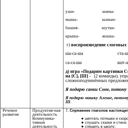
уши- шины- 
мышь- шаман-
башня- шутки
крыша- кошка
г)
воспроизведение слоговых 
ша-са-ша ста-шта
са-са-ша ашт-аст-аш
д) игра «Подарим картинки С
на [С], [Ш] -
(2 команды), упр
сложноподчинённых предложен
Я подарю санки Соне, потому ч
Я подарю мишку Алеше, потому
Ш
.
Речевое
Продуктив-ная
7
. Спряжение глаголов настоящег
развитие
деятельность
Коммуника-
шептать потешки и скор
тивная
слушать сказки и стихи;
деятельность
спешить в школу;