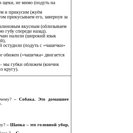
в щеки, не мимо (подуть на
ем и прикусим (жуём
ом прикусываем его, завернув за
малиновым вкусным (облизываем
 губу спереди назад).
 чаю налили (широкий язык
й),
й остудили (подуть с «чашечки»
е обижен («чашечка» двигается
– мы губки оближем (кончик
о кругу).
очему?
– Собака. Это домашнее
.
ему?
– Шапка – это головной убор,
обака ?
- С.