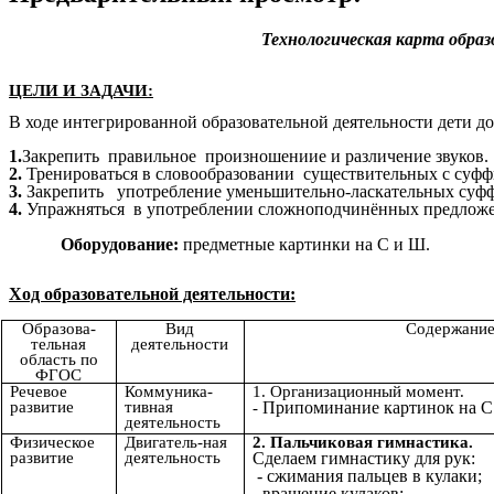
Технологическая карта обра
ЦЕЛИ И ЗАДАЧИ:
В ходе интегрированной образовательной деятельности дети д
1.
Закрепить правильное произношениие и различение звуков.
2.
Тренироваться в словообразовании существительных с суф
3.
Закрепить употребление уменьшительно-ласкательных су
4.
Упражняться в употреблении сложноподчинённых предлож
Оборудование:
предметные картинки на С и Ш.
Ход образовательной деятельности:
Образова-
Вид
Содержание
тельная
деятельности
область по
ФГОС
Речевое
Коммуника-
1. Организационный момент.
развитие
тивная
Припоминание картинок на С 
-
деятельность
Физическое
Двигатель-ная
2. Пальчиковая гимнастика.
развитие
деятельность
Сделаем гимнастику для рук:
- сжимания пальцев в кулаки;
- вращение кулаков;