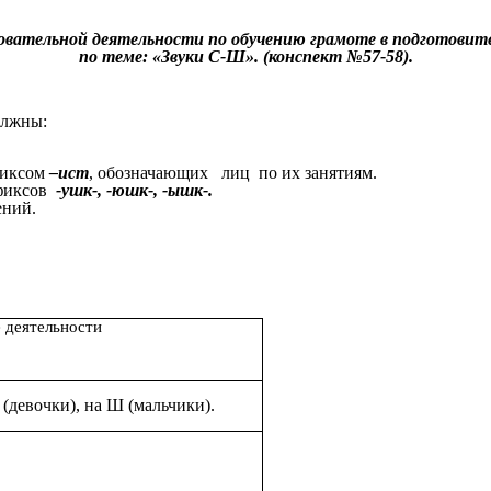
зовательной деятельности по обучению грамоте в подготовите
по теме: «Звуки С-Ш». (конспект №57-58).
олжны:
фиксом
–ист
, обозначающих лиц по их занятиям.
ффиксов
-ушк-, -юшк-, -ышк-.
ений.
 деятельности
(девочки), на Ш (мальчики).