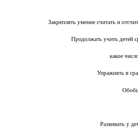
Закреплять умение считать и отсчи
Продолжать учить детей ср
какое числ
Упражнять в сра
Обобщ
Развивать у д