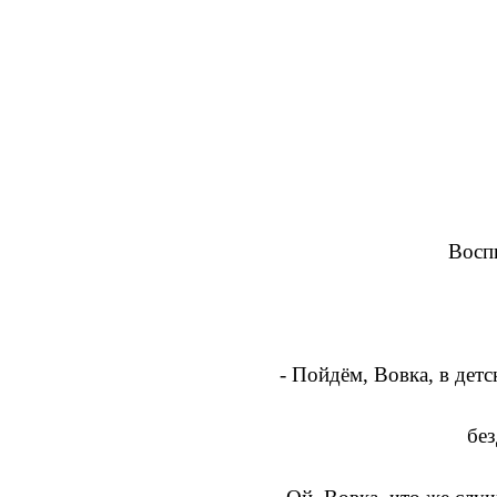
Воспи
- Пойдём, Вовка, в детс
без