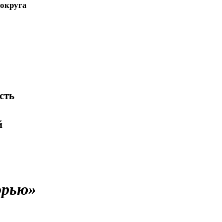
 округа
сть
й
орью»