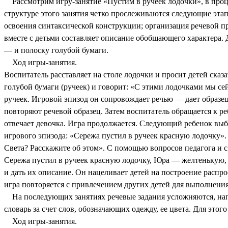
Рассмотрим игру-занятие «Пустим в ручеек лодочки», в про
структуре этого занятия четко прослеживаются следующие этап
освоения синтаксической конструкции; организация речевой п
вместе с детьми составляет описание обобщающего характера.
— и полоску голубой бумаги.
Ход игры-занятия.
Воспитатель расставляет на столе лодочки и просит детей сказа
голубой бумаги (ручеек) и говорит: «С этими лодочками мы се
ручеек. Игровой эпизод он сопровождает речью — дает образе
повторяют речевой образец. Затем воспитатель обращается к р
отвечает девочка. Игра продолжается. Следующий ребенок выби
игрового эпизода: «Сережа пустил в ручеек красную лодочку».
Света? Расскажите об этом». С помощью вопросов педагога и 
Сережа пустил в ручеек красную лодочку, Юра — желтенькую, а
и дать их описание. Он нацеливает детей на построение распр
игра повторяется с привлечением других детей для выполнени
На последующих занятиях речевые задания усложняются, напри
словарь за счет слов, обозначающих одежду, ее цвета. Для этог
Ход игры-занятия.