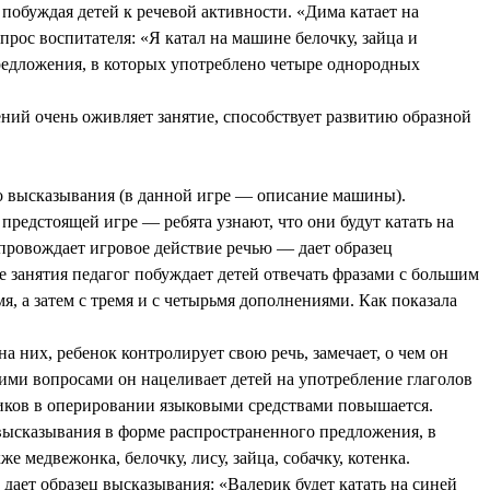
побуждая детей к речевой активности. «Дима катает на
прос воспитателя: «Я катал на машине белочку, зайца и
редложения, в которых употреблено четыре однородных
ий очень оживляет занятие, способствует развитию образной
ого высказывания (в данной игре — описание машины).
предстоящей игре — ребята узнают, что они будут катать на
опровождает игровое действие речью — дает образец
е занятия педагог побуждает детей отвечать фразами с большим
 а затем с тремя и с четырьмя дополнениями. Как показала
на них, ребенок контролирует свою речь, замечает, о чем он
воими вопросами он нацеливает детей на употребление глаголов
ьников в оперировании языковыми средствами повышается.
ысказывания в форме распространенного предложения, в
 медвежонка, белочку, лису, зайца, собачку, котенка.
 дает образец высказывания: «Валерик будет катать на синей