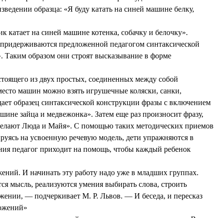
зведении образца: «Я буду катать на синей машине белку,
 катает на синей машине котенка, собачку и белочку».
я придерживаются предложенной педагогом синтаксической
». Таким образом они строят высказывание в форме
тоящего из двух простых, соединенных между собой
место машин можно взять игрушечные коляски, санки,
дает образец синтаксической конструкции фразы с включением
шине зайца и медвежонка». Затем еще раз произносит фразу,
о делают Люда и Майя». С помощью таких методических приемов
руясь на усвоенную речевую модель, дети упражняются в
ения педагог приходит на помощь, чтобы каждый ребенок
ний. И начинать эту работу надо уже в младших группах.
ся мысль, реализуются умения выбирать слова, строить
ении, — подчеркивает М. Р. Львов. — И беседа, и пересказ
ложений»