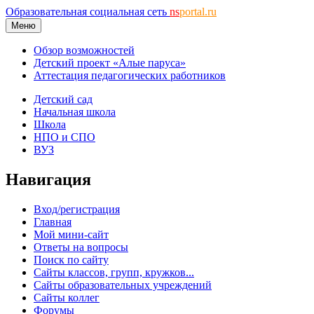
Образовательная социальная сеть
ns
portal.ru
Меню
Обзор возможностей
Детский проект «Алые паруса»
Аттестация педагогических работников
Детский сад
Начальная школа
Школа
НПО и СПО
ВУЗ
Навигация
Вход/регистрация
Главная
Мой мини-сайт
Ответы на вопросы
Поиск по сайту
Сайты классов, групп, кружков...
Сайты образовательных учреждений
Сайты коллег
Форумы