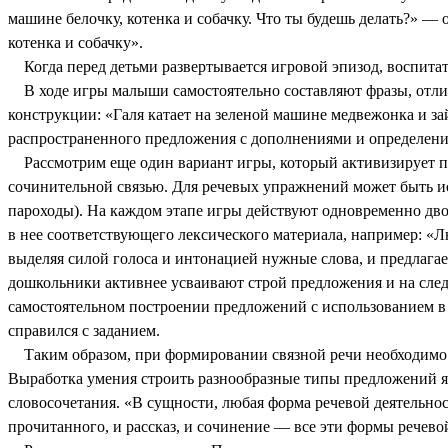
машине белочку, котенка и собачку. Что ты будешь делать?» — 
котенка и собачку».
Когда перед детьми развертывается игровой эпизод, воспитат
В ходе игры малыши самостоятельно составляют фразы, отлич
конструкции: «Галя катает на зеленой машине медвежонка и за
распространенного предложения с дополнениями и определени
Рассмотрим еще один вариант игры, который активизирует пр
сочинительной связью. Для речевых упражнений может быть ис
пароходы). На каждом этапе игры действуют одновременно дво
в нее соответствующего лексического материала, например: «Л
выделяя силой голоса и интонацией нужные слова, и предлага
дошкольники активнее усваивают строй предложения и на сле
самостоятельном построении предложений с использованием в 
справился с заданием.
Таким образом, при формировании связной речи необходимо у
Выработка умения строить разнообразные типы предложений яв
словосочетания. «В сущности, любая форма речевой деятельно
прочитанного, и рассказ, и сочинение — все эти формы речево