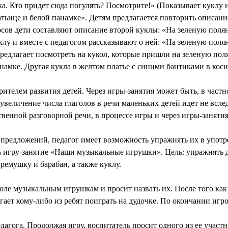
а. Кто придет сюда погулять? Посмотрите!» (Показывает куклу и 
атьице и белой панамке». Детям предлагается повторить описани
сов дети составляют описание второй куклы: «На зеленую поля
у и вместе с педагогом рассказывают о ней: «На зеленую полян
предлагает посмотреть на кукол, которые пришли на зеленую пол
намке. Другая кукла в желтом платье с синими бантиками в косич
ителем развития детей. Через игры-занятия может быть, в частн
величение числа глаголов в речи маленьких детей идет не всле
ественной разговорной речи, в процессе игры и через игры-заняти
редложений, педагог имеет возможность упражнять их в употре
гру-занятие «Наши музыкальные игрушки». Цель: упражнять д
ремушку и барабан, а также куклу.
ле музыкальным игрушкам и просит назвать их. После того как 
агает кому-либо из ребят поиграть на дудочке. По окончании игр
агога. Продолжая игру, воспитатель просит одного из ее участни