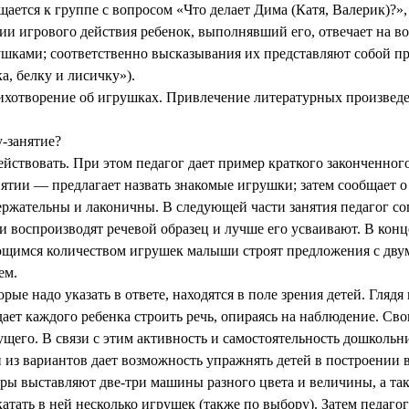
тся к группе с вопросом «Что делает Дима (Катя, Валерик)?», 
ии игрового действия ребенок, выполнявший его, отвечает на во
ушками; соответственно высказывания их представляют собой п
а, белку и лисичку»).
отворение об игрушках. Привлечение литературных произведен
-занятие?
действовать. При этом педагог дает пример краткого законченн
ятии — предлагает назвать знакомые игрушки; затем сообщает о 
держательны и лаконичны. В следующей части занятия педагог с
и воспроизводят речевой образец и лучше его усваивают. В конц
щимся количеством игрушек малыши строят предложения с двумя,
ем.
е надо указать в ответе, находятся в поле зрения детей. Глядя 
ждает каждого ребенка строить речь, опираясь на наблюдение. С
дущего. В связи с этим активность и самостоятельность дошкол
 вариантов дает возможность упражнять детей в построении в
ы выставляют две-три машины разного цвета и величины, а также
тать в ней несколько игрушек (также по выбору). Затем педагог