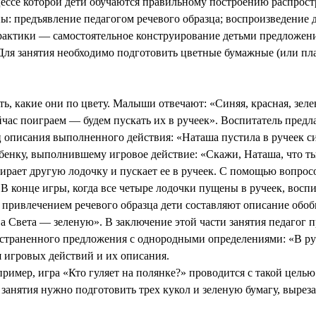
цессе которой дети обучаются правильному построению распро
ы: предъявление педагогом речевого образца; воспроизведение д
рактики — самостоятельное конструирование детьми предложени
 Для занятия необходимо подготовить цветные бумажные (или п
ть, какие они по цвету. Малыши отвечают: «Синяя, красная, зеле
йчас поиграем — будем пускать их в ручеек». Воспитатель предла
ц описания выполненного действия: «Наташа пустила в ручеек с
ебенку, выполнившему игровое действие: «Скажи, Наташа, что т
рает другую лодочку и пускает ее в ручеек. С помощью вопросо
 В конце игры, когда все четыре лодочки пущены в ручеек, восп
с привлечением речевого образца дети составляют описание обо
 Света — зеленую». В заключение этой части занятия педагог пр
остраненного предложения с однородными определениями: «В руче
я игровых действий и их описания.
мер, игра «Кто гуляет на полянке?» проводится с такой целью:
о занятия нужно подготовить трех кукол и зеленую бумагу, вырез