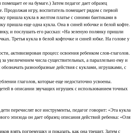
помещает ее на бумаге.) Затем педагог дает образец
е. Продолжая игру, воспитатель помещает рядом с первой
нку пришла кукла в желтом платье с синими бантиками в
ку пришла еще одна кукла. Она в синей юбочке и белой кофте.
янку, и послушать его рассказ: «На зеленую полянку пришли
ках. Третья кукла в белой кофточке и синей юбке. На голове у
ости, активизирован процесс освоения ребенком слов-глаголов.
д за увеличением числа существительных, а параллельно ему и
я обозначать разнообразные действия с куклами, игрушками, с
блении глаголов, которые еще недостаточно усвоены.
етей в описании звучащих игрушек с использованием точных
дети перечислят все инструменты, педагог говорит: «Эта кукла
ового эпизода он дает образец описания действий ребенка: «Оля
ков взять погремушку и показать, как она трещит. Затем с