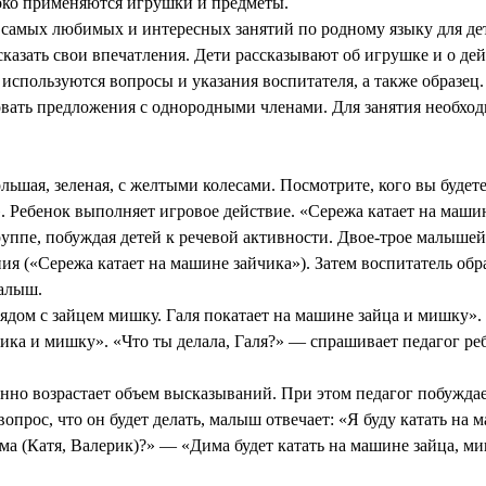
ко применяются игрушки и предметы.
мых любимых и интересных занятий по родному языку для дете
казать свои впечатления. Дети рассказывают об игрушке и о дей
спользуются вопросы и указания воспитателя, а также образец.
овать предложения с однородными членами. Для занятия необхо
шая, зеленая, с желтыми колесами. Посмотрите, кого вы будете 
. Ребенок выполняет игровое действие. «Сережа катает на машин
руппе, побуждая детей к речевой активности. Двое-трое малышей
ния («Сережа катает на машине зайчика»). Затем воспитатель об
малыш.
ом с зайцем мишку. Галя покатает на машине зайца и мишку». 
йчика и мишку». «Что ты делала, Галя?» — спрашивает педагог р
нно возрастает объем высказываний. При этом педагог побужда
опрос, что он будет делать, малыш отвечает: «Я буду катать на
има (Катя, Валерик)?» — «Дима будет катать на машине зайца, м