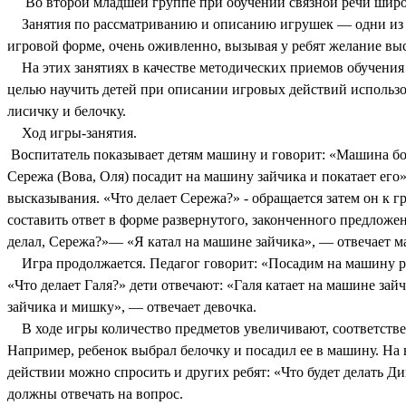
Во второй младшей группе при обучении связной речи широ
Занятия по рассматриванию и описанию игрушек — одни из са
игровой форме, очень оживленно, вызывая у ребят желание выс
На этих занятиях в качестве методических приемов обучения и
целью научить детей при описании игровых действий использ
лисичку и белочку.
Ход игры-занятия.
Воспитатель показывает детям машину и говорит: «Машина боль
Сережа (Вова, Оля) посадит на машину зайчика и покатает его»
высказывания. «Что делает Сережа?» - обращается затем он к г
составить ответ в форме развернутого, законченного предложе
делал, Сережа?»— «Я катал на машине зайчика», — отвечает 
Игра продолжается. Педагог говорит: «Посадим на машину ряд
«Что делает Галя?» дети отвечают: «Галя катает на машине за
зайчика и мишку», — отвечает девочка.
В ходе игры количество предметов увеличивают, соответстве
Например, ребенок выбрал белочку и посадил ее в машину. На в
действии можно спросить и других ребят: «Что будет делать Д
должны отвечать на вопрос.