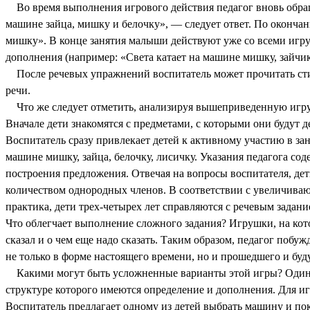
Во время выполнения игрового действия педагог вновь обращае
машине зайца, мишку и белочку», — следует ответ. По окончан
мишку». В конце занятия малыши действуют уже со всеми игр
дополнения (например: «Света катает на машине мишку, зайчик
После речевых упражнений воспитатель может прочитать стих
речи.
Что же следует отметить, анализируя вышеприведенную игру
Вначале дети знакомятся с предметами, с которыми они будут 
Воспитатель сразу привлекает детей к активному участию в зан
машине мишку, зайца, белочку, лисичку. Указания педагога со
построения предложения. Отвечая на вопросы воспитателя, дет
количеством однородных членов. В соответствии с увеличиваю
практика, дети трех-четырех лет справляются с речевым задани
Что облегчает выполнение сложного задания? Игрушки, на которы
сказал и о чем еще надо сказать. Таким образом, педагог побу
не только в форме настоящего времени, но и прошедшего и бу
Какими могут быть усложненные варианты этой игры? Один из
структуре которого имеются определение и дополнения. Для игр
Воспитатель предлагает одному из детей выбрать машину и пока