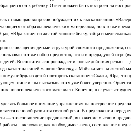
обращается он к ребенку. Ответ должен быть построен на воспрои
ель с помощью вопросов побуждает их к высказыванию: «Валерик
ающиеся от образца лексическим материалом, но в то же врем
йца», «Юра катает на желтой машине белку, зайца и медвежонка
ем.
оцесс овладения детьми структурой сложного предложения, сос
пользован тот же набор предметов, что и в предыдущей игре (в
е детей. Воспитатель сопровождает игровые действия речью — 
юда катает на синей машине белочку, а Майя катает на желтой ма
ет кому-нибудь из детей повторить сказанное: «Скажи, Юра, чт
дующем этапе игры высказываются уже более уверенно. Ориенти
них нового лексического материала. Конечно, в случае затрудн
делять большое внимание упражнениям на построение предложе
ляется основой развития связной речи. В предложении передает
сти — это составление предложений, выражение мысли в предлож
й работы... включают, как необходимое звено, составление пред