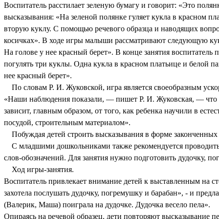
Воспитатель расстилает зеленую бумагу и говорит: «Это полянк
высказывания: «На зеленой полянке гуляет кукла в красном пл
вторую куклу. С помощью речевого образца и наводящих вопро
косичках». В ходе игры малыши рассматривают следующую кукл
На голове у нее красный берет». В конце занятия воспитатель 
погулять три куклы. Одна кукла в красном платьице и белой па
нее красный берет».
По словам Р. И. Жуковской, игра является своеобразным ускор
«Наши наблюдения показали, — пишет Р. И. Жуковская, — что у
зависит, главным образом, от того, как ребенка научили в ест
посудой, строительным материалом».
Побуждая детей строить высказывания в форме законченных п
С младшими дошкольниками также рекомендуется проводить и
слов-обозначений. Для занятия нужно подготовить дудочку, пог
Ход игры-занятия.
Воспитатель привлекает внимание детей к выставленным на сто
захотела послушать дудочку, погремушку и барабан», - и предл
(Валерик, Маша) поиграла на дудочке. Дудочка весело пела».
Опираясь на речевой образец, дети повторяют высказывание пед