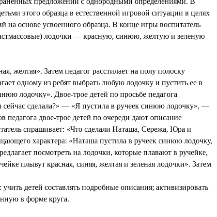
страненных предложений с однородными определениями. В
етьми этого образца в естественной игровой ситуации в целях
й на основе усвоенного образца. В конце игры воспитатель
ластмассовые) лодочки — красную, синюю, желтую и зеленую
ная, желтая». Затем педагог расстилает на полу полоску
гает одному из ребят выбрать любую лодочку и пустить ее в
инюю лодочку». Двое-трое детей по просьбе педагога
ы сейчас сделала?» — «Я пустила в ручеек синюю лодочку», —
в педагога двое-трое детей по очереди дают описание
итатель спрашивает: «Что сделали Наташа, Сережа, Юра и
бщающего характера: «Наташа пустила в ручеек синюю лодочку,
едлагает посмотреть на лодочки, которые плавают в ручейке,
йке плывут красная, синяя, желтая и зеленая лодочки». Затем
 учить детей составлять подробные описания; активизировать
анную в форме круга.