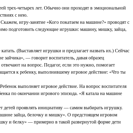
й трех-четырех лет. Обычно они проходят в эмоциональной
ствиях с нею.
 Скажем, игру-занятие «Кого покатаем на машине?» проводят с
димо подготовить следующие игрушки: машину, мишку, зайца,
катать. (Выставляет игрушки и предлагает назвать их.) Сейчас
е зайчика», — говорит воспитатель, давая образец
 отвечают на вопрос. Педагог, если это нужно, помогает
ращается к ребенку, выполнившему игровое действие: «Что ты
Ребенок выполняет игровое действие. На вопрос воспитателя
ебенка по окончании игрового эпизода. «Я катала на машине
ет детей проявлять инициативу — самим выбирать игрушку.
 машине зайца, белочку и мишку». О предстоящем игровом
ишку и белку» — примерно в такой развернутой форме дети