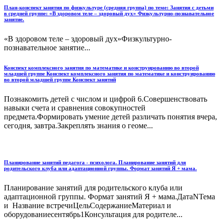
План-конспект занятия по физкультуре (средняя группа) по теме: Занятия с детьми
в средней группе: «В здоровом теле – здоровый дух» Физкультурно-познавательное
занятие.
«В здоровом теле – здоровый дух»Физкультурно-
познавательное занятие...
Конспект комплексного занятия по математике и конструированию во второй
младшей группе Конспект комплексного занятия по математике и конструированию
во второй младшей группе Конспект занятий
Познакомить детей с числом и цифрой 6.Совершенствовать
навыки счета и сравнения совокупностей
предмета.Формировать умение детей различать понятия вчера,
сегодня, завтра.Закреплять знания о геоме...
Планирование занятий педагога - психолога. Планирование занятий для
родительского клуба или адаптационной группы. Формат занятий Я + мама.
Планирование занятий для родительского клуба или
адаптационной группы. Формат занятий Я + мама.ДатаNТема
и Название встречиЦельСодержаниеМатериал и
оборудованиесентябрь1Консультация для родителе...