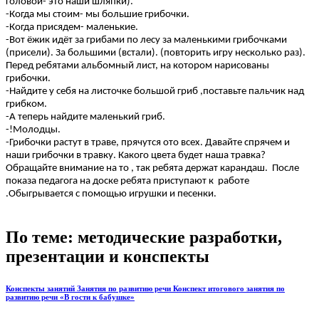
головой- это наши шляпки).
-Когда мы стоим- мы большие грибочки.
-Когда присядем- маленькие.
-Вот ёжик идёт за грибами по лесу за маленькими грибочками
(присели). За большими (встали). (повторить игру несколько раз).
Перед ребятами альбомный лист, на котором нарисованы
грибочки.
-Найдите у себя на листочке большой гриб ,поставьте пальчик над
грибком.
-А теперь найдите маленький гриб.
-!Молодцы.
-Грибочки растут в траве, прячутся ото всех. Давайте спрячем и
наши грибочки в травку. Какого цвета будет наша травка?
Обращайте внимание на то , так ребята держат карандаш. После
показа педагога на доске ребята приступают к работе
.Обыгрывается с помощью игрушки и песенки.
По теме: методические разработки,
презентации и конспекты
Конспекты занятий Занятия по развитию речи Конспект итогового занятия по
развитию речи «В гости к бабушке»