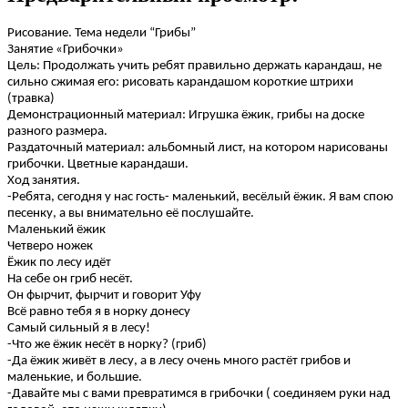
Рисование. Тема недели “Грибы”
Занятие «Грибочки»
Цель: Продолжать учить ребят правильно держать карандаш, не
сильно сжимая его: рисовать карандашом короткие штрихи
(травка)
Демонстрационный материал: Игрушка ёжик, грибы на доске
разного размера.
Раздаточный материал: альбомный лист, на котором нарисованы
грибочки. Цветные карандаши.
Ход занятия.
-Ребята, сегодня у нас гость- маленький, весёлый ёжик. Я вам спою
песенку, а вы внимательно её послушайте.
Маленький ёжик
Четверо ножек
Ёжик по лесу идёт
На себе он гриб несёт.
Он фырчит, фырчит и говорит Уфу
Всё равно тебя я в норку донесу
Самый сильный я в лесу!
-Что же ёжик несёт в норку? (гриб)
-Да ёжик живёт в лесу, а в лесу очень много растёт грибов и
маленькие, и большие.
-Давайте мы с вами превратимся в грибочки ( соединяем руки над