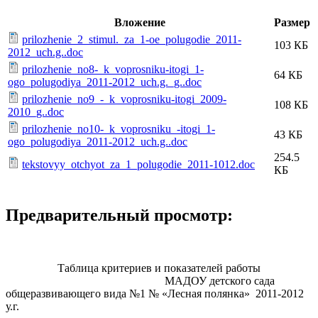
Вложение
Размер
prilozhenie_2_stimul._za_1-oe_polugodie_2011-
103 КБ
2012_uch.g..doc
prilozhenie_no8-_k_voprosniku-itogi_1-
64 КБ
ogo_polugodiya_2011-2012_uch.g._g..doc
prilozhenie_no9_-_k_voprosniku-itogi_2009-
108 КБ
2010_g..doc
prilozhenie_no10-_k_voprosniku_-itogi_1-
43 КБ
ogo_polugodiya_2011-2012_uch.g..doc
254.5
tekstovyy_otchyot_za_1_polugodie_2011-1012.doc
КБ
Предварительный просмотр:
Таблица критериев и показателей работы
МАДОУ детского сада
общеразвивающего вида №1 № «Лесная полянка» 2011-2012
у.г.