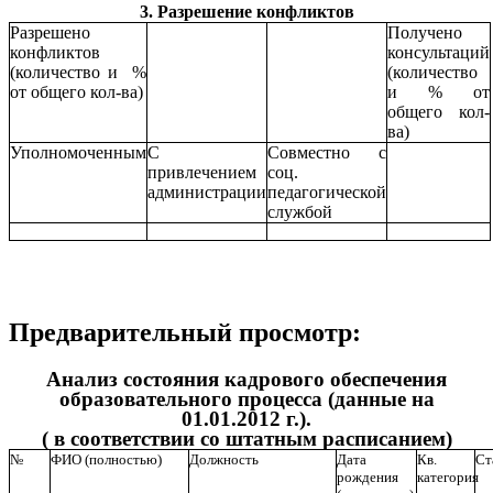
3. Разрешение конфликтов
Разрешено
Получено
конфликтов
консультаций
(количество и %
(количество
от общего кол-ва)
и % от
общего кол-
ва)
Уполномоченным
С
Совместно с
привлечением
соц.
администрации
педагогической
службой
Предварительный просмотр:
Анализ состояния кадрового обеспечения
образовательного процесса (данные на
01.01.2012 г.).
( в соответствии со штатным расписанием)
№
ФИО (полностью)
Должность
Дата
Кв.
Ст
рождения
категория