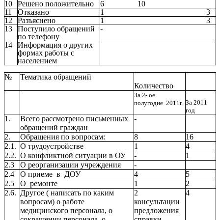
10
Решено положительно
6 10
11
Отказано
1 3
12
Разъяснено
1 3
13
Поступило обращений
-
по телефону
14
Информация о других
формах работы с
населением
№
Тематика обращений
Количество
За 2- ое
За 2011
полугодие 2011г.
год
1.
Всего рассмотрено письменных
-
обращений граждан
2.
Обращения по вопросам:
8
16
2.1.
О трудоустройстве
1
4
2.2.
О конфликтной ситуации в ОУ
-
1
2.3
О реорганизации учреждения
-
2.4
О приеме в ДОУ
4
5
2.5
О ремонте
1
2
2.6.
Другое ( написать по каким
2
4
вопросам) о работе
консультации
медицинского персонала, о
предложения
сокращении персонала, о
справки