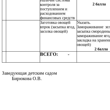
Наличие системы
2 балла
контроля за
поступлением и
расходованием
финансовых средств
Заготовка овощей
Указать.
впрок (засыпка ягод,
Замораживание зел
засолка овощей)
засыпка смородины
замораживание яго
закладка на хранен
овощей)
2 балла
ВСЕГО: -
Заведующая детским садом
Бирюкова О.В.