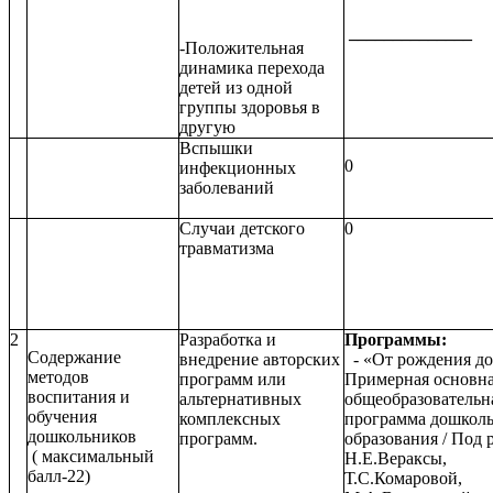
______________
-Положительная
динамика перехода
детей из одной
группы здоровья в
другую
Вспышки
0
инфекционных
заболеваний
Случаи детского
0
травматизма
2
Разработка и
Программы:
Содержание
внедрение авторских
- «От рождения до
методов
программ или
Примерная основн
воспитания и
альтернативных
общеобразовательн
обучения
комплексных
программа дошкол
дошкольников
программ.
образования / Под р
( максимальный
Н.Е.Вераксы,
балл-22)
Т.С.Комаровой,