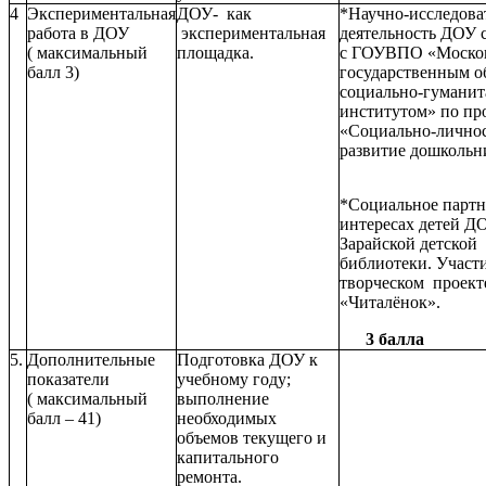
4
Экспериментальная
ДОУ- как
*Научно-исследова
работа в ДОУ
экспериментальная
деятельность ДОУ 
( максимальный
площадка.
с ГОУВПО «Моско
балл 3)
государственным 
социально-гумани
институтом» по пр
«Социально-лично
развитие дошкольн
*Социальное партн
интересах детей 
Зарайской детской
библиотеки. Участи
творческом проект
«Читалёнок».
3 балла
5.
Дополнительные
Подготовка ДОУ к
показатели
учебному году;
( максимальный
выполнение
балл – 41)
необходимых
объемов текущего и
капитального
ремонта.