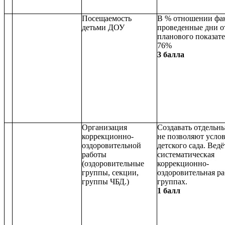
Посещаемость
В % отношении фа
детьми ДОУ
проведенные дни о
планового показате
76%
3 балла
Организация
Создавать отдельн
коррекционно-
не позволяют усло
оздоровительной
детского сада. Ведё
работы
систематическая
(оздоровительные
коррекционно-
группы, секции,
оздоровительная ра
группы ЧБД.)
группах.
1 балл