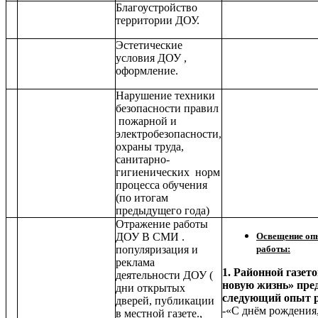
Благоустройство
территории ДОУ.
Эстетические
условия ДОУ ,
оформление.
Нарушение техники
безопасности правил
пожарной и
электробезопасности,
охраны труда,
санитарно-
гигиенических норм
процесса обучения
(по итогам
предыдущего года)
Отражение работы
ДОУ В СМИ .
Освещение оп
популяризация и
работы:
реклама
1. Районной газето
деятельности ДОУ (
новую жизнь» пре
дни открытых
следующий опыт 
дверей, публикации
-«С днём рождения
в местной газете.,