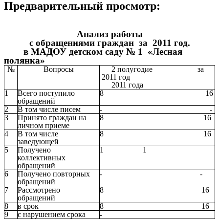
Предварительный просмотр:
Анализ работы
с обращениями граждан за 2011 год.
в МАДОУ детском саду № 1 «Лесная
полянка»
№
Вопросы
2 полугодие за
2011 год
2011 года
1
Всего поступило
8 16
обращений
2
В том числе писем
- -
3
Принято граждан на
8 16
личном приеме
4
В том числе
8 16
заведующей
5
Получено
1 1
коллективных
обращений
6
Получено повторных
- -
обращений
7
Рассмотрено
8 16
обращений
8
в срок
8 16
9
с нарушением срока
-