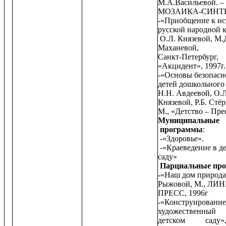
М.А.Васильевой. – 
МОЗАИКА-СИНТЕЗ
-«Приобщение к ис
русской народной 
О.Л. Князевой, М.
Маханевой,
Санкт-Петербург,
«Акцидент», 1997г
-«Основы безопасн
детей дошкольного 
Н.Н. Авдеевой, О.Л
Князевой, Р.Б. Стё
М., «Детство – Прес
Муниципальны
программы
:
-«Здоровье».
-«Краеведение в д
саду»
Парциальные пр
-«Наш дом природа
Рыжовой, М., ЛИН
ПРЕСС, 1996г
-«Конструиро
художественны
детском саду