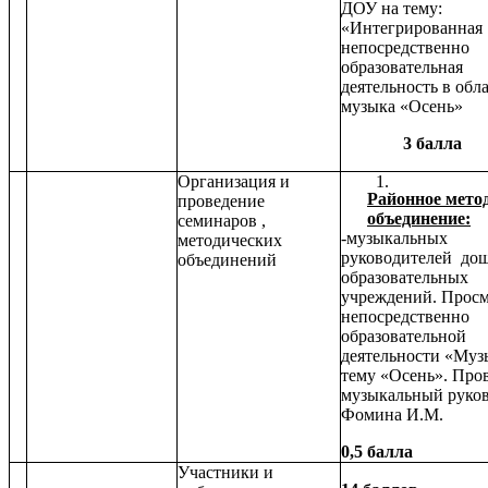
ДОУ на тему:
«Интегрированная
непосредственно
образовательная
деятельность в обл
музыка «Осень»
3 балла
Организация и
Районное мето
проведение
объединение:
семинаров ,
-музыкальных
методических
руководителей до
объединений
образовательных
учреждений. Прос
непосредственно
образовательной
деятельности «Муз
тему «Осень». Про
музыкальный руко
Фомина И.М.
0,5 балла
Участники и