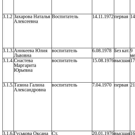
3.1.2
Захарова Наталья
Воспитатель
14.11.1972
первая
14
Алексеевна
3.1.3.
Аникеева Юлия
воспитатель
6.08.1978
Без кат.
9
Львовна
ме
3.1.4.
Снастева
воспитатель
15.08.1976
высшая
17
Маргарита
Юрьевна
3.1.5.
Тазина Галина
воспитатель
7.04.1970
первая
21
Александровна
3.1.6.
Гуськова Оксана
Ст.
20.01.1976
высшая
16