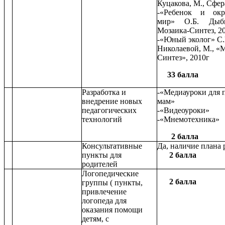
Куцакова, М., Сфера
-«Ребенок и ок
мир» О.Б. Дыб
Мозаика-Синтез, 20
-«Юный эколог» С.
Николаевой, М., «
Синтез», 2010г
33 балла
Разработка и
-«Медиауроки для 
внедрение новых
мам»
педагогических
-«Видеоуроки»
технологий
-«Мнемотехника»
2 балла
Консультативные
Да, наличие плана
пункты для
2 балла
родителей
Логопедические
2 балла
группы ( пункты,
привлечение
логопеда для
оказания помощи
детям, с