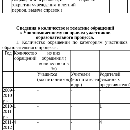
закрытии учреждения в летний
период, выдача справок )
Сведения о количестве и тематике обращений
к Уполномоченному по правам участников
образовательного процесса.
1. Количество обращений по категориям участников
образовательного процесса.
Год
Количество
из них
обращений
обращения (
количество и в
%)
Учащихся
Учителей
Родителей
(воспитанников)
(воспитателей
(законных
и др.)
представителе
2009-
-
-
-
-
2010
у.г.
2010-
1
-
-
1
2011
у.г.
2011-
4
-
-
4
2012