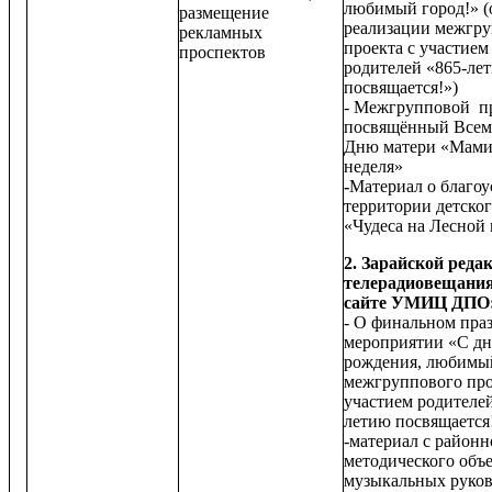
любимый город!» (
размещение
реализации межгр
рекламных
проекта с участием
проспектов
родителей «865-ле
посвящается!»)
- Межгрупповой пр
посвящённый Все
Дню матери «Мам
неделя»
-
Материал о благоу
территории детског
«Чудеса на Лесной
2. Зарайской реда
телерадиовещания
сайте УМИЦ ДПО
- О финальном пра
мероприятии «С д
рождения, любимый
межгруппового про
участием родителей
летию посвящается
-материал с районн
методического объ
музыкальных руко