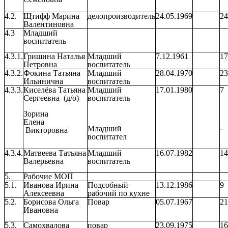
4.2.
Щтифф Марина
делопроизводитель
24.05.1969
24
Валентиновна
4.3
Младший
воспитатель
4.3.1.
Гришина Наталья
Младший
7.12.1961
17
Петровна
воспитатель
4.3.2.
Фокина Татьяна
Младший
28.04.1970
23
Ильинична
воспитатель
4.3.3.
Киселёва Татьяна
Младший
17.01.1980
7
Сергеевна (д/о)
воспитатель
Зорина
Елена
-
Младший
Викторовна
воспитател
4.3.4.
Матвеева Татьяна
Младший
16.07.1982
14
Валерьевна
воспитатель
5.
Рабочие МОП
5.1.
Иванова Ирина
Подсобный
13.12.1986
9
Алексеевна
рабочий по кухне
5.2.
Борисова Ольга
Повар
05.07.1967
21
Ивановна
5.3.
Самохвалова
повар
23.09.1975
16