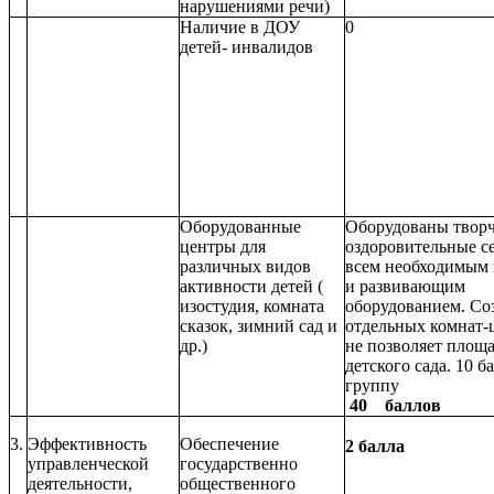
нарушениями речи)
Наличие в ДОУ
0
детей- инвалидов
Оборудованные
Оборудованы творч
центры для
оздоровительные се
различных видов
всем необходимым
активности детей (
и развивающим
изостудия, комната
оборудованием. С
сказок, зимний сад и
отдельных комнат-
др.)
не позволяет площ
детского сада. 10 б
группу
40 баллов
3.
Эффективность
Обеспечение
2 балла
управленческой
государственно
деятельности,
общественного