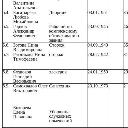
Валентина
Анатольевна
5.4.
Богатырёва
Дворник
03.01.1951
35
Любовь
Михайловна
5.5.
Горлов
Рабочий по
23.09.1945
46
Александр
комплексному
Федорович
обслуживанию
здания
5.6.
Зотова Нина
Сторож
04.09.1940
35
Владимировна
5.7.
Ратникова Нина
сторож
28.02.1942
31
Тимофеевна
5.8.
Федюков
электрик
24.01.1959
29
Геннадий
Васильевич
5.9.
Самохвалов Олег
Сантехник
23.10.1973
2
Викторович
Кокорева
Уборщица
Елена
служебных
Павловна
помещений