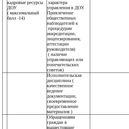
кадровые ресурсы
характера
ДОУ
управления в ДОУ.
( максимальный
Привлечение
балл -14)
общественных
наблюдателей к
процедурам
аккредитации,
лицензирования,
аттестации
руководителя)
( наличие
управляющих или
попечительских
советов)
Исполнительская
дисциплина (
качественное
ведение
документации,
своевременное
предоставление
материалов )
Обращениями
граждан в
вышестоящие