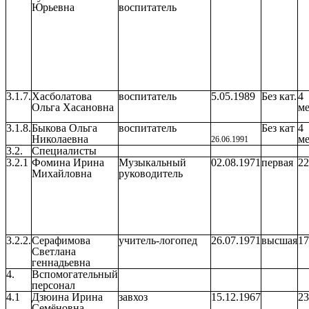
Юрьевна
воспитатель
3.1.7.
Хасболатова
воспитатель
5.05.1989
Без кат.
4
Ольга Хасановна
ме
3.1.8.
Быкова Ольга
воспитатель
Без кат
4
Николаевна
ме
26.06.1991
3.2.
Специалисты
3.2.1
Фомина Ирина
Музыкальный
02.08.1971
первая
22
Михайловна
руководитель
3.2.2.
Серафимова
учитель-логопед
26.07.1971
высшая
17
Светлана
геннадьевна
4.
Вспомогательный
персонал
4.1
Дзюина Ирина
завхоз
15.12.1967
23
Семёновна