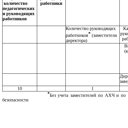
количество
работники
педагогических
и руководящих
работников
Количество руководящих
Ка
*
рук
работников
(заместители
ра
директора)
В
(
Дир
зав
10
1
*
Без учета заместителей по АХЧ и по
безопасности