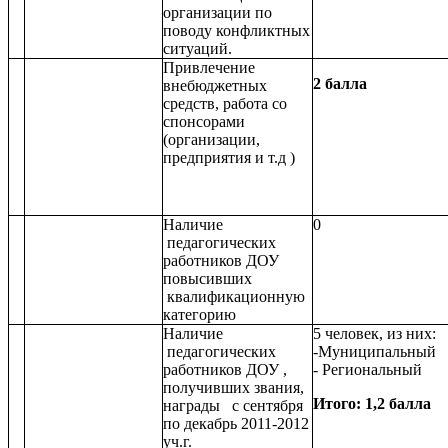
организации по
поводу конфликтных
ситуаций.
Привлечение
2 балла
внебюджетных
средств, работа со
спонсорами
(организации,
предприятия и т.д )
Наличие
0
педагогических
работников ДОУ
повысивших
квалификационную
категорию
Наличие
5 человек, из них:
педагогических
-Муниципальный 3
работников ДОУ ,
- Региональный 2
получивших звания,
Итого: 1,2 балла
награды с сентября
по декабрь 2011-2012
уч.г.