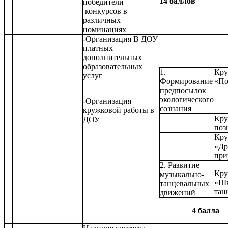
14 баллов
победители
конкурсов в
различных
номинациях
-Организация В ДОУ
платных
дополнительных
образовательных
1.
Кру
услуг
Формирование
«По
предпосылок
экологического
-Организация
сознания
кружковой работы в
Кру
ДОУ
поз
Кру
«Др
при
2. Развитие
Кру
музыкально-
«Шк
танцевальных
тан
движений
4 балла