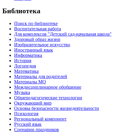
Библиотека
Поиск по библиотеке
Воспитательная работа
Для комплексов "Детский сад-начальная школа"
Здоровый образ жизни
Изобразительное искусство
Иностранный язык
Информатика
История
Логопедия
Математика
Материалы для родителей
Материалы МО
Междисциплинарное обобщение
Музыка
Общепедагогические технологии
Окружающий мир
Основы безопасности жизнедеятельности
Психология
Региональный компонент
Русский язык
Сценарии праздников