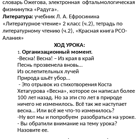
словарь Ожегова, электронная офтальмологическая
физминутка «Радуга».
Литература:
учебник Л. А. Ефросинина
«Литературное чтение» 2 класс (ч.2), тетрадь по
литературному чтению (ч.2), «Красная книга РСО-
Алания»
ХОД УРОКА:
Организационный момент.
-Весна! Весна! – Из края в край
Песнь прозвенела вновь…
Из ослепительных лучей
Природа шьёт убор…
- Это отрывок из стихотворения Коста
Хетагурова «Весна», которое он написал более
100 лет назад. Но за эти сто лет в природе
ничего не изменилось. Всё так же наступает
весна… Или всё же что-то изменилось?
-Ну вот мы и попробуем разобраться на уроке.
- Вы обратили внимание на тему урока?
Назовите ее.