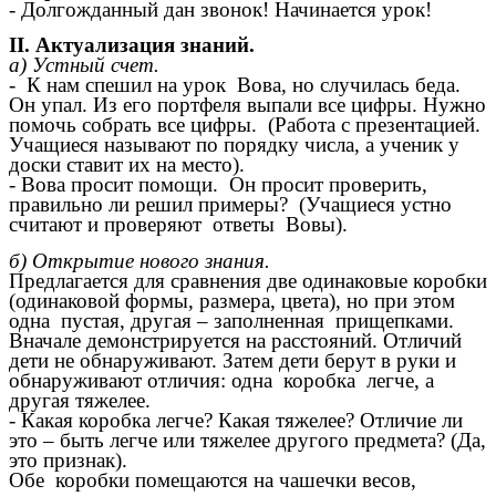
- Долгожданный дан звонок! Начинается урок!
II. Актуализация знаний.
а) Устный счет.
- К нам спешил на урок Вова, но случилась беда.
Он упал. Из его портфеля выпали все цифры. Нужно
помочь собрать все цифры. (Работа с презентацией.
Учащиеся называют по порядку числа, а ученик у
доски ставит их на место).
- Вова просит помощи. Он просит проверить,
правильно ли решил примеры? (Учащиеся устно
считают и проверяют ответы Вовы).
б) Открытие нового знания.
Предлагается для сравнения две одинаковые коробки
(одинаковой формы, размера, цвета), но при этом
одна пустая, другая – заполненная прищепками.
Вначале демонстрируется на расстояний. Отличий
дети не обнаруживают. Затем дети берут в руки и
обнаруживают отличия: одна коробка легче, а
другая тяжелее.
- Какая коробка легче? Какая тяжелее? Отличие ли
это – быть легче или тяжелее другого предмета? (Да,
это признак).
Обе коробки помещаются на чашечки весов,