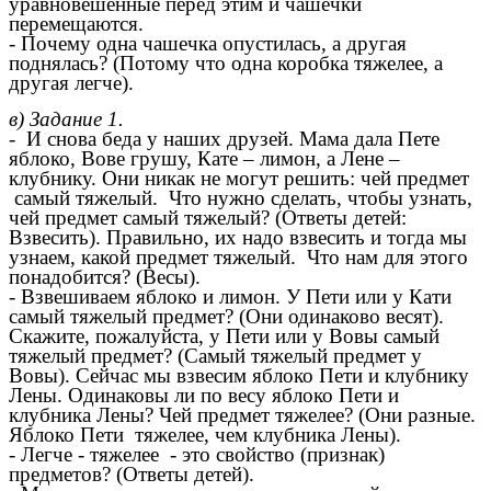
уравновешенные перед этим и чашечки
перемещаются.
- Почему одна чашечка опустилась, а другая
поднялась? (Потому что одна коробка тяжелее, а
другая легче).
в) Задание 1.
- И снова беда у наших друзей. Мама дала Пете
яблоко, Вове грушу, Кате – лимон, а Лене –
клубнику. Они никак не могут решить: чей предмет
самый тяжелый. Что нужно сделать, чтобы узнать,
чей предмет самый тяжелый? (Ответы детей:
Взвесить). Правильно, их надо взвесить и тогда мы
узнаем, какой предмет тяжелый. Что нам для этого
понадобится? (Весы).
- Взвешиваем яблоко и лимон. У Пети или у Кати
самый тяжелый предмет? (Они одинаково весят).
Скажите, пожалуйста, у Пети или у Вовы самый
тяжелый предмет? (Самый тяжелый предмет у
Вовы). Сейчас мы взвесим яблоко Пети и клубнику
Лены. Одинаковы ли по весу яблоко Пети и
клубника Лены? Чей предмет тяжелее? (Они разные.
Яблоко Пети тяжелее, чем клубника Лены).
- Легче - тяжелее - это свойство (признак)
предметов? (Ответы детей).