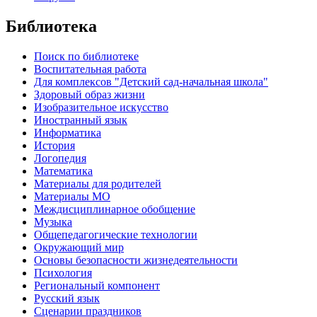
Библиотека
Поиск по библиотеке
Воспитательная работа
Для комплексов "Детский сад-начальная школа"
Здоровый образ жизни
Изобразительное искусство
Иностранный язык
Информатика
История
Логопедия
Математика
Материалы для родителей
Материалы МО
Междисциплинарное обобщение
Музыка
Общепедагогические технологии
Окружающий мир
Основы безопасности жизнедеятельности
Психология
Региональный компонент
Русский язык
Сценарии праздников