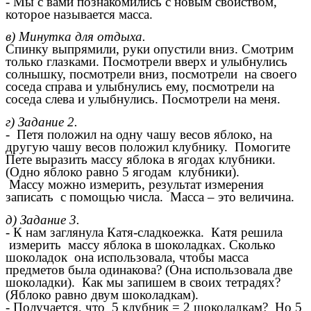
- Мы с вами познакомились с новым свойством,
которое называется масса.
в) Минутка для отдыха.
Спинку выпрямили, руки опустили вниз. Смотрим
только глазками. Посмотрели вверх и улыбнулись
солнышку, посмотрели вниз, посмотрели на своего
соседа справа и улыбнулись ему, посмотрели на
соседа слева и улыбнулись. Посмотрели на меня.
г) Задание 2.
- Петя положил на одну чашу весов яблоко, на
другую чашу весов положил клубнику. Помогите
Пете выразить массу яблока в ягодах клубники.
(Одно яблоко равно 5 ягодам клубники).
Массу можно измерить, результат измерения
записать с помощью числа. Масса – это величина.
д) Задание 3.
- К нам заглянула Катя-сладкоежка. Катя решила
измерить массу яблока в шоколадках. Сколько
шоколадок она использовала, чтобы масса
предметов была одинакова? (Она использовала две
шоколадки). Как мы запишем в своих тетрадях?
(Яблоко равно двум шоколадкам).
- Получается, что 5 клубник = 2 шоколадкам? Но 5