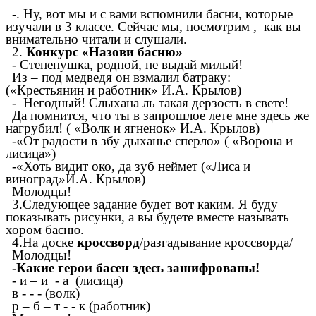
-. Ну, вот мы и с вами вспомнили басни, которые
изучали в 3 классе. Сейчас мы, посмотрим , как вы
внимательно читали и слушали.
2.
Конкурс «Назови басню»
- Степенушка, родной, не выдай милый!
Из – под медведя он взмалил батраку:
(«Крестьянин и работник» И.А. Крылов)
- Негодный! Слыхана ль такая дерзость в свете!
Да помнится, что ты в запрошлое лете мне здесь же
нагрубил! ( «Волк и ягненок» И.А. Крылов)
-«От радости в збу дыханье сперло» ( «Ворона и
лисица»)
-«Хоть видит око, да зуб неймет («Лиса и
виноград»И.А. Крылов)
Молодцы!
3.Следующее задание будет вот каким. Я буду
показывать рисунки, а вы будете вместе называть
хором басню.
4.На доске
кроссворд
/разгадывание кроссворда/
Молодцы!
-Какие герои басен здесь зашифрованы!
- и – и - а (лисица)
в - - - (волк)
р – б – т - - к (работник)