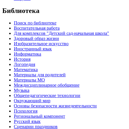
Библиотека
Поиск по библиотеке
Воспитательная работа
Для комплексов "Детский сад-начальная школа"
Здоровый образ жизни
Изобразительное искусство
Иностранный язык
Информатика
История
Логопедия
Математика
Материалы для родителей
Материалы МО
Междисциплинарное обобщение
Музыка
Общепедагогические технологии
Окружающий мир
Основы безопасности жизнедеятельности
Психология
Региональный компонент
Русский язык
Сценарии праздников