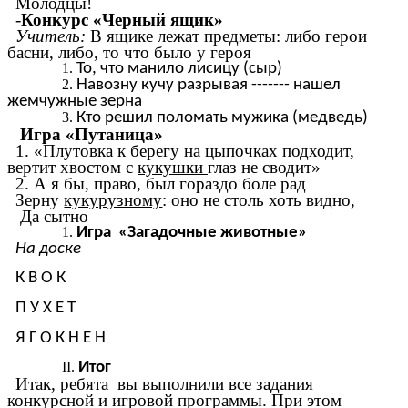
Молодцы!
-
Конкурс «Черный ящик»
Учитель:
В ящике лежат предметы: либо герои
басни, либо, то что было у героя
То, что манило лисицу (сыр)
Навозну кучу разрывая ------- нашел
жемчужные зерна
Кто решил поломать мужика (медведь)
Игра «Путаница»
1. «Плутовка к
берегу
на цыпочках подходит,
вертит хвостом с
кукушки
глаз не сводит»
2. А я бы, право, был гораздо боле рад
Зерну
кукурузному
: оно не столь хоть видно,
Да сытно
Игра «Загадочные животные»
На доске
К В О К
П У Х Е Т
Я Г О К Н Е Н
Итог
Итак, ребята вы выполнили все задания
конкурсной и игровой программы. При этом