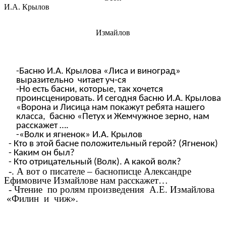
И.А. Крылов
Измайлов
-Басню И.А. Крылова «Лиса и виноград»
выразительно читает уч-ся
-Но есть басни, которые, так хочется
проинсценировать. И сегодня басню И.А. Крылова
«Ворона и Лисица нам покажут ребята нашего
класса, басню «Петух и Жемчужное зерно, нам
расскажет ….
-«Волк и ягненок» И.А. Крылов
- Кто в этой басне положительный герой? (Ягненок)
- Каким он был?
- Кто отрицательный (Волк). А какой волк?
-. А вот о писателе – баснописце Александре
Ефимовиче Измайлове нам расскажет…
- Чтение по ролям произведения А.Е. Измайлова
«Филин и чиж».