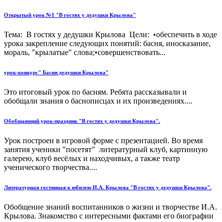
Открытый урок №1 "В гостях у дедушки Крылова"
Тема: В гостях у дедушки Крылова Цели: •обеспечить в ходе
урока закрепление следующих понятий: басня, иносказание,
мораль, "крылатые" слова;•совершенствовать...
урок-конкурс" Басни дедушки Крылова"
Это итоговый урок по басням. Ребята рассказывали и
обобщали знания о баснописцах и их произведениях....
Обобщающий урок-праздник "В гостях у дедушки Крылова".
Урок построен в игровой форме с презентацией. Во время
занятия ученики "посетят" литературный клуб, картинную
галерею, клуб весёлых и находчивых, а также театр
ученического творчества....
Литературная гостинная к юбилею И.А. Крылова "В гостях у дедушки Крылова".
Обобщение знаний воспитанников о жизни и творчестве И.А.
Крылова. Знакомство с интересными фактами его биографии