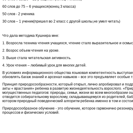
60 слов до 75 – 6 учащихся(конец 3 класса)
50 слов - 2 ученика
30 слов – 1 ученик(пришел во 2 класс с другой школы,не умел читать)
Что дала методика Кушнира мне:
1. Возросла техника чтения учащихся, чтение стало выразительное и осмы
2. Возрос объем чтения на уроке.
3. Выше стала читательская активность.
4. Урок чтения – любимый урок для многих детей.
В условиях информационного общества языковая компетентность выступае
обновлять багаж знаний и арсенал навыков – все это предъявляет особые 
Принцип природосообразности, который открыл, лично апробировал и подро
акты « врастания» ребенка в развитую жизнедеятельность взрослого. «Прир
могущественных педагогов: природы, семьи, жизни во всем многообразии 
отводится собирательному взрослому, складывающемуся из родителей, бабу
котором природный поведенческий алгоритм ребенка именно в том и состои
Природосообразное обучение - это обучение, которое гармонично резониру
процессов и физических условий.