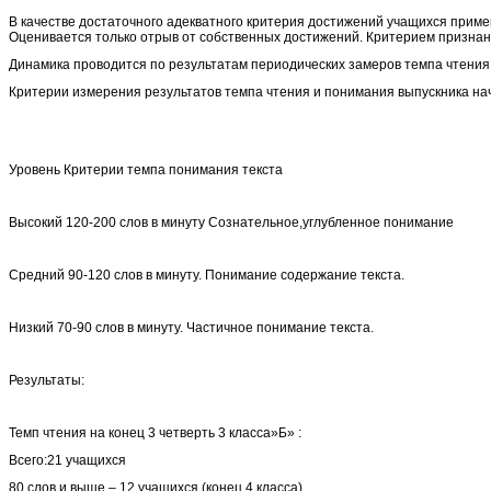
В качестве достаточного адекватного критерия достижений учащихся примен
Оценивается только отрыв от собственных достижений. Критерием признани
Динамика проводится по результатам периодических замеров темпа чтения 
Критерии измерения результатов темпа чтения и понимания выпускника нач
Уровень Критерии темпа понимания текста
Высокий 120-200 слов в минуту Сознательное,углубленное понимание
Средний 90-120 слов в минуту. Понимание содержание текста.
Низкий 70-90 слов в минуту. Частичное понимание текста.
Результаты:
Темп чтения на конец 3 четверть 3 класса»Б» :
Всего:21 учащихся
80 слов и выше – 12 учащихся (конец 4 класса)