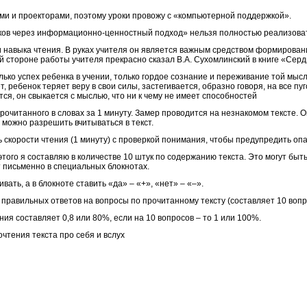
и и проекторами, поэтому уроки провожу с «компьютерной поддержкой».
в через информационно-ценностный подход» нельзя полностью реализовать
 навыка чтения. В руках учителя он является важным средством формирован
 стороне работы учителя прекрасно сказал В.А. Сухомлинский в книге «Серд
ко успех ребенка в учении, только гордое сознание и переживание той мысл
ет, ребенок теряет веру в свои силы, застегивается, образно говоря, на все
ся, он свыкается с мыслью, что ни к чему не имеет способностей
очитанного в словах за 1 минуту. Замер проводится на незнакомом тексте. 
можно разрешить вчитываться в текст.
ь скорости чтения (1 минуту) с проверкой понимания, чтобы предупредить оп
этого я составляю в количестве 10 штук по содержанию текста. Это могут бы
 письменно в специальных блокнотах.
ть, а в блокноте ставить «да» – «+», «нет» – «–».
правильных ответов на вопросы по прочитанному тексту (составляет 10 вопр
ия составляет 0,8 или 80%, если на 10 вопросов – то 1 или 100%.
чтения текста про себя и вслух