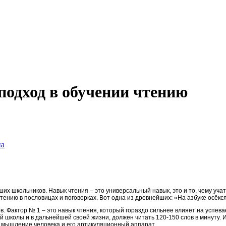
одход в обучении чтению
на
х школьников. Навык чтения – это универсальный навык, это и то, чему учат,
тению в пословицах и поговорках. Вот одна из древнейших: «На азбуке осёкся
в. Фактор № 1 – это навык чтения, который гораздо сильнее влияет на успев
школы и в дальнейшей своей жизни, должен читать 120-150 слов в минуту. И
ь мышление человека и его артикуляционный аппарат.