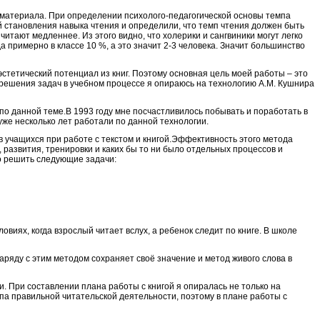
я материала. При определении психолого-педагогической основы темпа
ой становления навыка чтения и определили, что темп чтения должен быть
итают медленнее. Из этого видно, что холерики и сангвиники могут легко
а примерно в классе 10 %, а это значит 2-3 человека. Значит большинство
эстетический потенциал из книг. Поэтому основная цель моей работы – это
 решения задач в учебном процессе я опираюсь на технологию А.М. Кушнира
по данной теме.В 1993 году мне посчастливилось побывать и поработать в
же несколько лет работали по данной технологии.
 учащихся при работе с текстом и книгой.Эффективность этого метода
развития, тренировки и каких бы то ни было отдельных процессов и
о решить следующие задачи:
виях, когда взрослый читает вслух, а ребенок следит по книге. В школе
ряду с этим методом сохраняет своё значение и метод живого слова в
. При составлении плана работы с книгой я опиралась не только на
ипа правильной читательской деятельности, поэтому в плане работы с