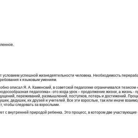
сленное.
т условием успешной жизнедеятельности человека. Необходимость перераб
требования к языковым умениям.
бно описал Я. А. Каменский, в советской педагогике ограничивался тезисом
одосообразная педагогика» -это когда урок – продолжение жизни, а жизнь - 
ощущений, переживаний, размышлений, поступков, потерь и достижений. Про
шек, дедушек, их друзей и учителей. Все эти взрослые, так или иначе взаим
т, чтобы следовать за взрослыми.
ет с внутренней природой ребенка. Это процесс, в котором две участвующи