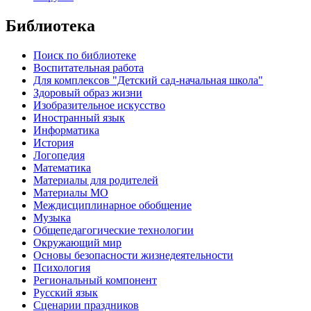
Библиотека
Поиск по библиотеке
Воспитательная работа
Для комплексов "Детский сад-начальная школа"
Здоровый образ жизни
Изобразительное искусство
Иностранный язык
Информатика
История
Логопедия
Математика
Материалы для родителей
Материалы МО
Междисциплинарное обобщение
Музыка
Общепедагогические технологии
Окружающий мир
Основы безопасности жизнедеятельности
Психология
Региональный компонент
Русский язык
Сценарии праздников