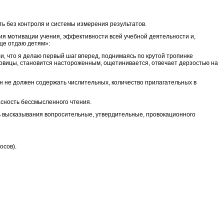
 без контроля и системы измерения результатов.
ия мотивации учения, эффективности всей учебной деятельности и,
це отдаю детям»:
и, что я делаю первый шаг вперед, поднимаясь по крутой тропинке
 пуговицы, становится настороженным, ощетинивается, отвечает дерзостью на
Он не должен содержать числительных, количество прилагательных в
асность бессмысленного чтения.
ть высказывания вопросительные, утвердительные, провокационного
осов).