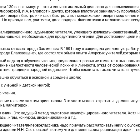
днем 130 слов в минуту – это и есть оптимальный диапазон для осмысливани
. Омороковой, И.А. Рапопорт и других, которые вплотную занимались проблем
ки говорят быстро и читают быстро, а вот меланхолики говорят медленнее и ч
. Но природа нам, учителям, дала подарок. Флегматиков и меланхоликов всегд
квалификационного, вдумчивого читателя, умеющего извлекать нравственный, 
ом навыков, необходимых для продуктивного чтения. Для достижения цели и
льных классов города Закаменска.В 1991 году я защищала дипломную работу 
роде Благовещенск, где состоялся обмен опыта Амурских учителей,которые у
ый подход в обучении чтению, предполагает развитие компетентных навыков
ие к целостности человеческой психики и личности, отказ от формирования, 
етние традиции народной педагогики.Чтобы воспитать такого читателя нужн
ешно обучаться в основной и средней школе;
с учебной и детской книгой;
о чтения.
ние глазами за этим ориентиром. Это часто можно встретить в домашних усло
 на магнитофон.
книги. Это ведущий метод подготовки квалифицированного читателя. Хотя на
зы, игры, конкурсы, инсценирование и т.д.
щего читателя-первоклассника надо приучать рассматривать книгу с обложки
и идеями Н.Н. Светловской, потому что для меня важна реализация идеи – т