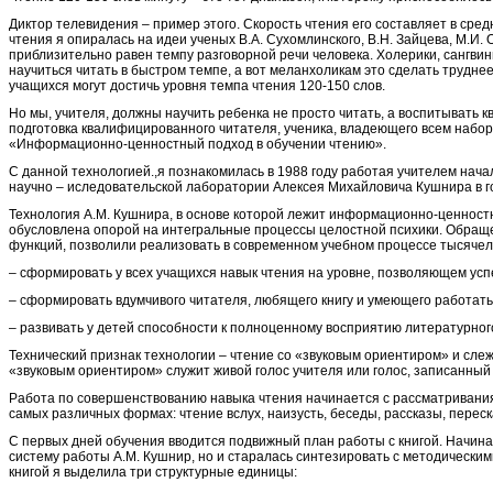
Диктор телевидения – пример этого. Скорость чтения его составляет в сре
чтения я опиралась на идеи ученых В.А. Сухомлинского, В.Н. Зайцева, М.И
приблизительно равен темпу разговорной речи человека. Холерики, сангвини
научиться читать в быстром темпе, а вот меланхоликам это сделать труднее
учащихся могут достичь уровня темпа чтения 120-150 слов.
Но мы, учителя, должны научить ребенка не просто читать, а воспитывать 
подготовка квалифицированного читателя, ученика, владеющего всем набор
«Информационно-ценностный подход в обучении чтению».
С данной технологией.,я познакомилась в 1988 году работая учителем нача
научно – иследовательской лаборатории Алексея Михайловича Кушнира в го
Технология А.М. Кушнира, в основе которой лежит информационно-ценностн
обусловлена опорой на интегральные процессы целостной психики. Обращен
функций, позволили реализовать в современном учебном процессе тысячел
– сформировать у всех учащихся навык чтения на уровне, позволяющем усп
– сформировать вдумчивого читателя, любящего книгу и умеющего работать 
– развивать у детей способности к полноценному восприятию литературног
Технический признак технологии – чтение со «звуковым ориентиром» и слеже
«звуковым ориентиром» служит живой голос учителя или голос, записанный
Работа по совершенствованию навыка чтения начинается с рассматривания 
самых различных формах: чтение вслух, наизусть, беседы, рассказы, переска
С первых дней обучения вводится подвижный план работы с книгой. Начинаю
систему работы А.М. Кушнир, но и старалась синтезировать с методическим
книгой я выделила три структурные единицы: