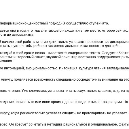
 информационно-ценностный подход» я осуществляю ступенчато.
ется она в том, что глаза читающего находятся в том месте, которое сейчас,
ести до автоматизма.
 начале этой работы многие дети только успевают произносить с диктором ок
читать, нужно чтобы ребенок как можно дольше читал шепотом для себя.
каждый в свой срок и основным остается содержание текста. Следует обрати
м заняты: интересный сюжет, звуковой ориентир постоянно поддерживает ри
нимания.
 интонацией, эмоциональностью. Интонация, культура чтения закладывалась
в минуту, появляется возможность специально сосредоточить внимание на это
овы чтения. Уже сложилась установка читать вслух только красиво, ведь из 
 задание прочесть то или иное произведение и поделиться с товарищами. На 
инуту, когда ребенок только успевает следить, но проговаривать не успевает.
рес. Он требует сочетать в методике рациональное и эмоциональное, факт