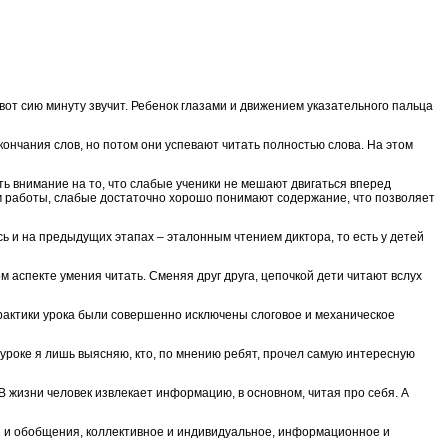
 вот сию минуту звучит. Ребенок глазами и движением указательного пальца
ончания слов, но потом они успевают читать полностью слова. На этом
ть внимание на то, что слабые ученики не мешают двигаться вперед
тм работы, слабые достаточно хорошо понимают содержание, что позволяет
 и на предыдущих этапах – эталонным чтением диктора, то есть у детей
м аспекте умения читать. Сменяя друг друга, цепочкой дети читают вслух
практики урока были совершенно исключены слоговое и механическое
уроке я лишь выясняю, кто, по мнению ребят, прочел самую интересную
 В жизни человек извлекает информацию, в основном, читая про себя. А
ы и обобщения, коллективное и индивидуальное, информационное и