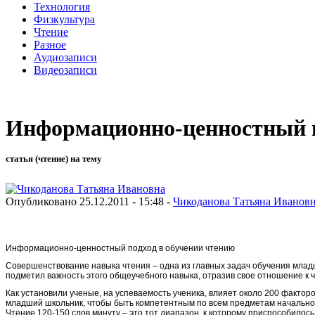
Технология
Физкультура
Чтение
Разное
Аудиозаписи
Видеозаписи
Информационно-ценностный п
статья (чтение) на тему
Опубликовано 25.12.2011 - 15:48 -
Чикоданова Татьяна Иванов
Информационно-ценностный подход в обучении чтению
Совершенствование навыка чтения – одна из главных задач обучения младши
подметил важность этого общеучебного навыка, отразив свое отношение к ч
Как установили ученые, на успеваемость ученика, влияет около 200 факторо
младший школьник, чтобы быть компетентным по всем предметам начальной 
Чтение 120-150 слов минуту – это тот диапазон, к которому приспособилос