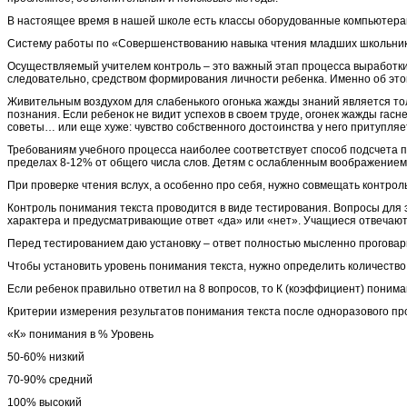
В настоящее время в нашей школе есть классы оборудованные компьютерам
Систему работы по «Совершенствованию навыка чтения младших школьнико
Осуществляемый учителем контроль – это важный этап процесса выработки
следовательно, средством формирования личности ребенка. Именно об этой
Живительным воздухом для слабенького огонька жажды знаний является толь
познания. Если ребенок не видит успехов в своем труде, огонек жажды гасн
советы… или еще хуже: чувство собственного достоинства у него притупляет
Требованиям учебного процесса наиболее соответствует способ подсчета пр
пределах 8-12% от общего числа слов. Детям с ослабленным воображением 
При проверке чтения вслух, а особенно про себя, нужно совмещать контрол
Контроль понимания текста проводится в виде тестирования. Вопросы для 
характера и предусматривающие ответ «да» или «нет». Учащиеся отвечают
Перед тестированием даю установку – ответ полностью мысленно проговарива
Чтобы установить уровень понимания текста, нужно определить количество 
Если ребенок правильно ответил на 8 вопросов, то К (коэффициент) пониман
Критерии измерения результатов понимания текста после одноразового про
«К» понимания в % Уровень
50-60% низкий
70-90% средний
100% высокий