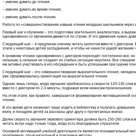
– умение думать до чтения;
– умение думать во время чтения;
– умение думать после чтения.
Работу по «совершенствованию навыка чтения младших школьников через
Первый шаг к обучению – это подготовка зрительного анализатора, а выража
одновременно со звучанием движется по строке. И это движение нужно дов
Следующий шаг – я предлагаю ученику читать шепотом вместе с диктором. В
этапе у некоторых детей затруднения, и чтобы не нанести ущерб желанию 
К громкому чтению одновременно с диктором переходят постепенно все, но 
сильным, а сильные не создают из слабых ситуации неуспеха. Все слишко
им активно участвовать в его обсуждении и быть успешными при оценке по
Следующий шаг – это совершенствование выразительного чтения, овладение
уже сформировалась ориентация на выразительное чтение.
Однако лишь теперь, когда звучание приблизилось к скорости 120-130 слов 
вместе с диктором по 2-3 минуты, подражая всем нюансам произношения.
На этом этапе, как правило, завершается формирование мотивационной осн
чтение.
В это время дети начинают чаще ходить в библиотеку и получать домашнее
книгу, и поощряю детей за рассказы друг другу о прочитанных книгах.
Далее скорость звучания звукового ориентира должна быть 150-160 слов в м
читать вслух надо только тогда, когда есть благодарные слушатели.
Основной мотивацией учебной деятельности является познавательный инте
проблемное, объяснительный и поисковые методы.