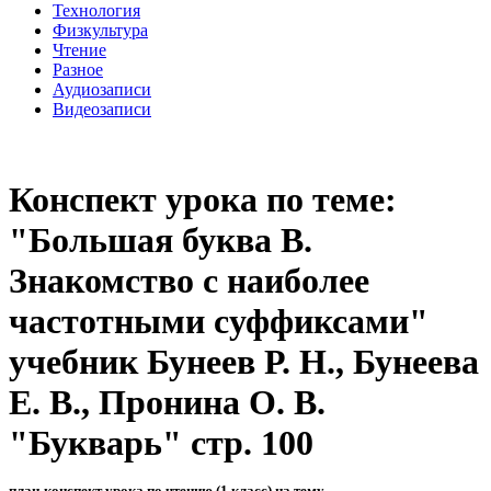
Технология
Физкультура
Чтение
Разное
Аудиозаписи
Видеозаписи
Конспект урока по теме:
"Большая буква В.
Знакомство с наиболее
частотными суффиксами"
учебник Бунеев Р. Н., Бунеева
Е. В., Пронина О. В.
"Букварь" стр. 100
план-конспект урока по чтению (1 класс) на тему