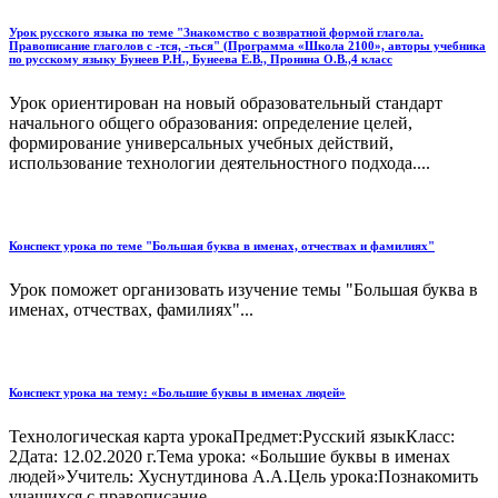
Урок русского языка по теме "Знакомство с возвратной формой глагола.
Правописание глаголов с -тся, -ться" (Программа «Школа 2100», авторы учебника
по русскому языку Бунеев Р.Н., Бунеева Е.В., Пронина О.В.,4 класс
Урок ориентирован на новый образовательный стандарт
начального общего образования: определение целей,
формирование универсальных учебных действий,
использование технологии деятельностного подхода....
Конспект урока по теме "Большая буква в именах, отчествах и фамилиях"
Урок поможет организовать изучение темы "Большая буква в
именах, отчествах, фамилиях"...
Конспект урока на тему: «Большие буквы в именах людей»
Технологическая карта урокаПредмет:Русский языкКласс:
2Дата: 12.02.2020 г.Тема урока: «Большие буквы в именах
людей»Учитель: Хуснутдинова А.А.Цель урока:Познакомить
учащихся с правописание...