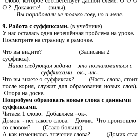
слово, которое соответствует данной схеме: О О О
О ? Докажите! (вилы).
Вы порадовали не только сову, но и меня.
9. Работа с суффиксами.
(в учебнике)
У нас осталась одна нерешённая проблема на уроке.
Посмотрите на страницу в рамочке.
Что вы видите? (Записаны 2
суффикса).
Наша следующая задача – это познакомиться с
суффиксами –ок-, -ик-.
Что вы знаете о суффиксах? (Часть слова, стоит
после корня, служит для образования новых слов).
Опора на доске.
Попробуем образовать новые слова с данными
суфф
и
ксами.
Читаем 1 слово. Добавляем –ок-.
Домок - нет такого слова. Домик. Что произошло
со словом? (Стало больше).
А как изменилось значение слова? (Домик стал