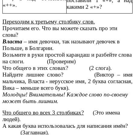
поставили 1 «+», а над
«++».
какими 2 «+»?
Переходим к третьему столбику слов.
Прочитаем его. Что вы можете сказать про эти
слова?
Власта
– имя девочки, так называют девочек в
Польше, в Болгарии.
Возьмите в руки простой карандаш и разбейте слова
на слоги. (Проверим)
Что общего в этих словах? (2 слога).
Найдите лишнее слово? (Виктор – имя
мальчика, Власта - нерусское имя, 2 буква согласная,
Вика – меньше всего букв).
Молодцы! Внимательны! Каждое слово по-своему
может быть лишним.
Что общего во всех 3 столбиках?
(Это имена
людей).
А какая буква использовалась для написания имён?
(Заглавная).