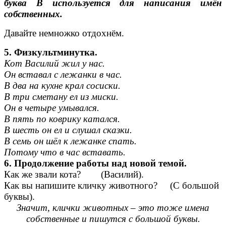
буква В используется для написания имён
собственных.
Давайте немножко отдохнём.
5. Физкультминутка.
Кот Василий жил у нас.
Он вставал с лежанки в час.
В два на кухне крал сосиски.
В три сметану ел из миски.
Он в четыре умывался.
В пять по коврику катался.
В шесть он ел и слушал сказки.
В семь он шёл к лежанке спать.
Потому что в час вставать.
6. Продолжение работы над новой темой.
Как же звали кота? (Василий).
Как вы напишите кличку животного? (С большой
буквы).
Значит, клички животных – это тоже имена
собственные и пишутся с большой буквы.