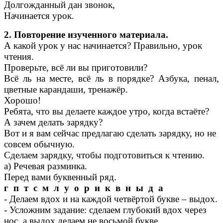
Долгожданный дан звонок,
Начинается урок.
2. Повторение изученного материала.
А какой урок у нас начинается? Правильно, урок
чтения.
Проверьте, всё ли вы приготовили?
Всё ль на месте, всё ль в порядке? Азбука, пенал,
цветные карандаши, тренажёр.
Хорошо!
Ребята, что вы делаете каждое утро, когда встаёте?
А зачем делать зарядку?
Вот и я вам сейчас предлагаю сделать зарядку, но не
совсем обычную.
Сделаем зарядку, чтобы подготовиться к чтению.
а) Речевая разминка.
Перед вами буквенный ряд.
г п т с м л у о р и к в н ы д а
- Делаем вдох и на каждой четвёртой букве – выдох.
- Усложним задание: сделаем глубокий вдох через
нос, а выдох делаем не восьмой букве.