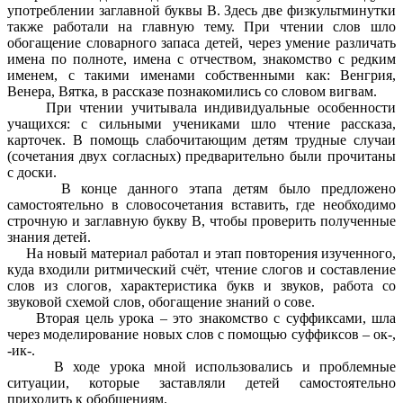
употреблении заглавной буквы В. Здесь две физкультминутки
также работали на главную тему. При чтении слов шло
обогащение словарного запаса детей, через умение различать
имена по полноте, имена с отчеством, знакомство с редким
именем, с такими именами собственными как: Венгрия,
Венера, Вятка, в рассказе познакомились со словом вигвам.
При чтении учитывала индивидуальные особенности
учащихся: с сильными учениками шло чтение рассказа,
карточек. В помощь слабочитающим детям трудные случаи
(сочетания двух согласных) предварительно были прочитаны
с доски.
В конце данного этапа детям было предложено
самостоятельно в словосочетания вставить, где необходимо
строчную и заглавную букву В, чтобы проверить полученные
знания детей.
На новый материал работал и этап повторения изученного,
куда входили ритмический счёт, чтение слогов и составление
слов из слогов, характеристика букв и звуков, работа со
звуковой схемой слов, обогащение знаний о сове.
Вторая цель урока – это знакомство с суффиксами, шла
через моделирование новых слов с помощью суффиксов – ок-,
-ик-.
В ходе урока мной использовались и проблемные
ситуации, которые заставляли детей самостоятельно
приходить к обобщениям.