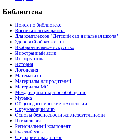
Библиотека
Поиск по библиотеке
Воспитательная работа
Для комплексов "Детский сад-начальная школа"
Здоровый образ жизни
Изобразительное искусство
Иностранный язык
Информатика
История
Логопедия
Математика
Материалы для родителей
Материалы МО
Междисциплинарное обобщение
Музыка
Общепедагогические технологии
Окружающий мир
Основы безопасности жизнедеятельности
Психология
Региональный компонент
Русский язык
Сценарии праздников