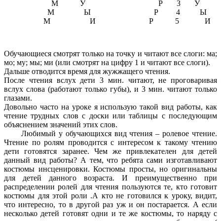
М У Р 3 У
М Ы Р 4 Ы
М И Р 5 И
Обучающиеся смотрят только на точку и читают все слоги: ма;
мо; му; мы; ми (или смотрят на цифру 1 и читают все слоги).
Дальше отводится время для жужжащего чтения.
После чтения вслух дети 3 мин. читают, не проговаривая
вслух слова (работают только губы), и 3 мин. читают только
глазами.
Довольно часто на уроке я использую такой вид работы, как
чтение трудных слов с доски или таблицы с последующим
объяснением значений этих слов.
Любимый у обучающихся вид чтения – ролевое чтение.
Чтение по ролям проводится с интересом к такому чтению
дети готовятся заранее. Чем же привлекателен для детей
данный вид работы? А тем, что ребята сами изготавливают
костюмы инсценировки. Костюмы просты, но оригинальны
для детей данного возраста. И преимущественно при
распределении ролей для чтения пользуются те, кто готовит
костюмы для этой роли .А кто не готовился к уроку, видит,
что интересно, то в другой раз уж и он постарается. А если
несколько детей готовят одни и те же костюмы, то наряду с