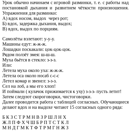
Урок обычно начинаем с игровой разминки, т. е. с работы над
постановкой дыхания и развитием чёткости произношения.
Упражнения для разминки:
А) вдох носом, выдох через рот;
Б) вдох, задержка дыхания, выдох;
В) вдох, выдох по порциям.
Самолёты взлетают: у-у-у.
Машины едут: ж-ж-ж.
Лошадки поскакали: цок-цок-цок.
Рядом ползёт змея: ш-ш-ш.
Муха бьётся в стекло: з-з-з.
Или:
Летела муха около уха: ж-ж-ж.
Летела оса около носа6 с-с-с
Летел комар и звенел: з-з-з.
Сел на лоб, а мы его хлоп!
И поймали ( кулачок прижимается к уху) з-з-з- пусть летит!
Затем следуют скороговорки, чистоговорки.
Далее проводится работа с таблицей согласных. Обучающиеся
делают вдох и на выдохе читают 15 согласных одного ряда:
Б К З С Т Р М Н В З Р Ш Л Н Х
Ж Л П Ф Х Ч Ш Б Р П Т С Т К Л
М Н Д Г М К Т Ф Т Р М Г Н Ж З