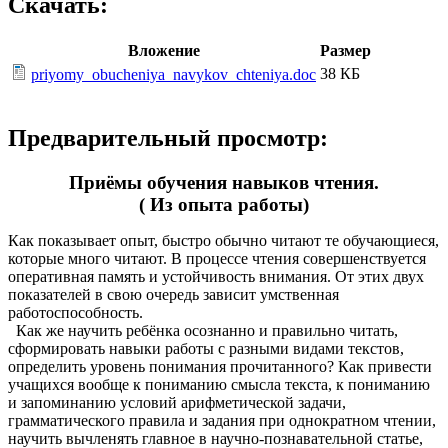
Скачать:
Вложение
Размер
38 КБ
priyomy_obucheniya_navykov_chteniya.doc
Предварительный просмотр:
Приёмы обучения навыков чтения.
( Из опыта работы)
Как показывает опыт, быстро обычно читают те обучающиеся,
которые много читают. В процессе чтения совершенствуется
оперативная память и устойчивость внимания. От этих двух
показателей в свою очередь зависит умственная
работоспособность.
Как же научить ребёнка осознанно и правильно читать,
сформировать навыки работы с разными видами текстов,
определить уровень понимания прочитанного? Как привести
учащихся вообще к пониманию смысла текста, к пониманию
и запоминанию условий арифметической задачи,
грамматического правила и задания при однократном чтении,
научить вычленять главное в научно-познавательной статье,