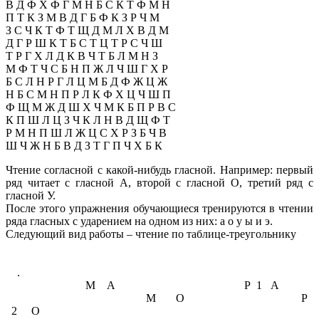
В Д Ф Х Ф Г М Н Б С К Т Ф М Н
П Т К З М В Д Г Б Ф К З Р Ч М
З С Ч К Т Ф Т Щ Д М Л Х В Д М
Д Г Р Ш К Т Б С Т Ц Т Р С Ч Ш
Т Р Г Х Л Д К В Ч Т Б Л М Н З
М Ф Т Ч С Б Н П Ж Л Ч Ш Г Х Р
Б С Л Н Р Г Л Ц М Б Д Ф Ж Ц Ж
Н Б С М Н П Р Л К Ф Х Ц Ч Ш П
Ф Щ М Ж Д Ш Х Ч М К Б П Р В С
К П Ш Л Ц З Ч К Л Н В Д Щ Ф Т
Р М Н П Ш Л Ж Ц С Х Р З Б Ч В
Ш Ч Ж Н Б В Д З Т Г П Ч Х Б К
Чтение согласной с какой-нибудь гласной. Например: первый
ряд читает с гласной А, второй с гласной О, третий ряд с
гласной У.
После этого упражнения обучающиеся тренируются в чтении
ряда гласных с ударением на одном из них: а о у ы и э.
Следующий вид работы – чтение по таблице-треугольнику
.
М А Р 1 А
М О Р
2 О