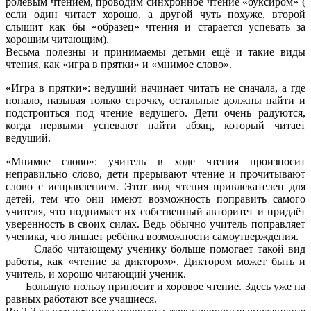
ролевым чтением, проводим синхронное чтение «буксиром» (
если один читает хорошо, а другой чуть похуже, второй
слышит как бы «образец» чтения и старается успевать за
хорошим читающим).
Весьма полезны и принимаемы детьми ещё и такие виды
чтения, как «игра в прятки» и «мнимое слово».
«Игра в прятки»: ведущий начинает читать не сначала, а где
попало, называя только строчку, остальные должны найти и
подстроиться под чтение ведущего. Дети очень радуются,
когда первыми успевают найти абзац, который читает
ведущий.
«Мнимое слово»: учитель в ходе чтения произносит
неправильно слово, дети прерывают чтение и прочитывают
слово с исправлением. Этот вид чтения привлекателен для
детей, тем что они имеют возможность поправить самого
учителя, что поднимает их собственный авторитет и придаёт
уверенность в своих силах. Ведь обычно учитель поправляет
ученика, что лишает ребёнка возможности самоутверждения.
Слабо читающему ученику больше помогает такой вид
работы, как «чтение за диктором». Диктором может быть и
учитель, и хорошо читающий ученик.
Большую пользу приносит и хоровое чтение. Здесь уже на
равных работают все учащиеся.