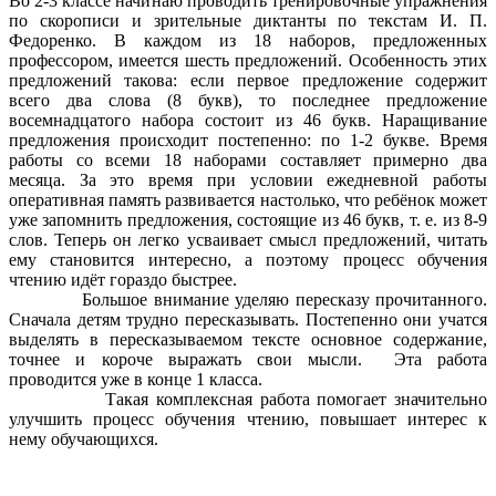
Во 2-3 классе начинаю проводить тренировочные упражнения
по скорописи и зрительные диктанты по текстам И. П.
Федоренко. В каждом из 18 наборов, предложенных
профессором, имеется шесть предложений. Особенность этих
предложений такова: если первое предложение содержит
всего два слова (8 букв), то последнее предложение
восемнадцатого набора состоит из 46 букв. Наращивание
предложения происходит постепенно: по 1-2 букве. Время
работы со всеми 18 наборами составляет примерно два
месяца. За это время при условии ежедневной работы
оперативная память развивается настолько, что ребёнок может
уже запомнить предложения, состоящие из 46 букв, т. е. из 8-9
слов. Теперь он легко усваивает смысл предложений, читать
ему становится интересно, а поэтому процесс обучения
чтению идёт гораздо быстрее.
Большое внимание уделяю пересказу прочитанного.
Сначала детям трудно пересказывать. Постепенно они учатся
выделять в пересказываемом тексте основное содержание,
точнее и короче выражать свои мысли. Эта работа
проводится уже в конце 1 класса.
Такая комплексная работа помогает значительно
улучшить процесс обучения чтению, повышает интерес к
нему обучающихся.