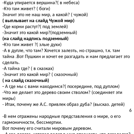
-Куда упирается вершина?( в небеса)
-Кто там живет? ( боги)
Значит это не наш мир, а какой? ( чужой)
( выплывает на слайд Чужой мир)
-
Где корни растут?( под землей)
-Значит это какой мир?(подземный)
(на слайд надпись подземный)
-
Кто там живет ?( злые духи)
-А в дупле, что там? Хочется залезть, но страшно, т.к. там
тайна .Вот Пушкин и хочет ее разгадать и нам предлагает это
сделать.
-А тайна где? ( в сказках)
-Значит это какой мир? ( сказочный)
( на слайд сказочный)
-
А где мы с вами находимся?( посередине, под дуплом)
-Что же делает это дерево своим стволом? (соединяет эти
миры)
- Итак, почему же А.С. привлек образ дуба? (высказ. детей)
6
-В нем отражены народные представления о мире, о его
гармоничности, бессмертии.
Вот почему его считали мировым деревом.