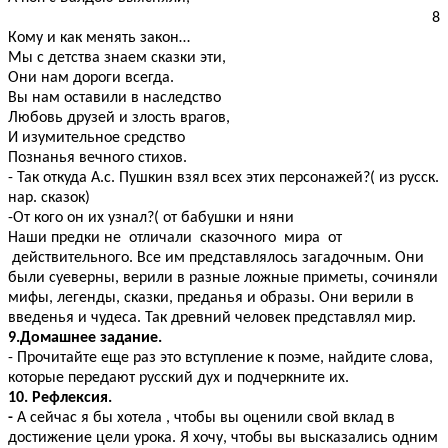
8
Кому и как менять закон…
Мы с детства знаем сказки эти,
Они нам дороги всегда.
Вы нам оставили в наследство
Любовь друзей и злость врагов,
И изумительное средство
Познанья вечного стихов.
- Так откуда А.с. Пушкин взял всех этих персонажей?( из русск.
нар. сказок)
-От кого он их узнал?( от бабушки и няни
Наши предки не отличали сказочного мира от
действительного. Все им представлялось загадочным. Они
были суеверны, верили в разные ложные приметы, сочиняли
мифы, легенды, сказки, преданья и образы. Они верили в
введенья и чудеса. Так древний человек представлял мир.
9.Домашнее задание.
- Прочитайте еще раз это вступление к поэме, найдите слова,
которые передают русский дух и подчеркните их.
10. Рефлексия.
-
А сейчас я бы хотела , чтобы вы оценили свой вклад в
достижение цели урока. Я хочу, чтобы вы высказались одним