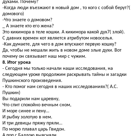
духами. Почему?
-Когда люди въезжают в новый дом , то кого с собой берут?(
домового)
-Что знаете о домовом?
_ А знаете кто его жена?
Это кикимора в теле кошки. А кикимора какой дух7( злой).
С давних времен кот является атрибутом новоселья.
-Как думаете, для чего в дом впускают первую кошку?
Да, чтобы не мешали жить в новом доме злые духи. Вот
почему он связывает наш мир с чужим.
8. Итог урока
- Сегодня мы только начали наши исследования, на
следующем уроке продолжим раскрывать тайны и загадки
Пушкинского произведения.
- Кто помог нам сегодня в наших исследованиях?( А.С.
Пушкин)
Вы подарили нам царевну,
Что спит спокойно вечным сном,
И море синее и пену…
И рыбку золотую в нем.
И три девицы пряжу пряли…
По морю плавал царь Гвидон.
А поп с Балдою выясняли,