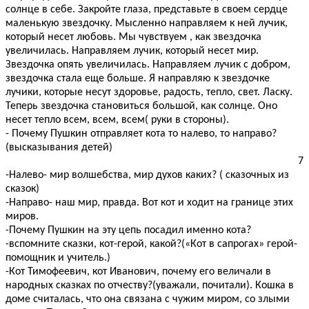
солнце в себе. Закройте глаза, представьте в своем сердце
маленькую звездочку. Мысленно направляем к ней лучик,
который несет любовь. Мы чувствуем , как звездочка
увеличилась. Направляем лучик, который несет мир.
Звездочка опять увеличилась. Направляем лучик с добром,
звездочка стала еще больше. Я направляю к звездочке
лучики, которые несут здоровье, радость, тепло, свет. Ласку.
Теперь звездочка становиться большой, как солнце. Оно
несет тепло всем, всем, всем( руки в стороны).
- Почему Пушкин отправляет кота то налево, то направо?
(высказывания детей)
7
-Налево- мир волшебства, мир духов каких? ( сказочных из
сказок)
-Направо- наш мир, правда. Вот кот и ходит на границе этих
миров.
-Почему Пушкин на эту цепь посадил именно кота?
-вспомните сказки, кот-герой, какой?(«Кот в сапрогах» герой-
помощник и учитель.)
-Кот Тимофеевич, кот Иванович, почему его величали в
народных сказках по отчеству?(уважали, почитали). Кошка в
доме считалась, что она связана с чужим миром, со злыми