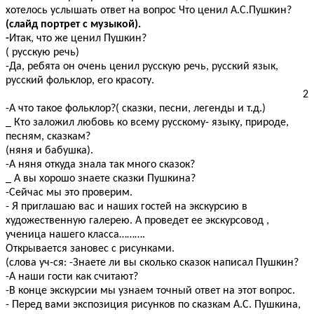
хотелось услышать ответ на вопрос Что ценил А.С.Пушкин?
(слайд портрет с музыкой).
-
Итак, что же ценил Пушкин?
( русскую речь)
-Да, ребята он очень ценил русскую речь, русский язык,
русский фольклор, его красоту.
2
-А что такое фольклор?( сказки, песни, легенды и т.д.)
_ Кто заложил любовь ко всему русскому- языку, природе,
песням, сказкам?
(няня и бабушка).
-А няня откуда знала так много сказок?
_ А вы хорошо знаете сказки Пушкина?
-Сейчас мы это проверим.
- Я приглашаю вас и наших гостей на экскурсию в
художественную галерею. А проведет ее экскурсовод ,
ученица нашего класса……….
Открывается зановес с рисунками.
(слова уч-ся: -Знаете ли вы сколько сказок написал Пушкин?
-А наши гости как считают?
-В конце экскурсии мы узнаем точный ответ на этот вопрос.
- Перед вами экспозиция рисунков по сказкам А.С. Пушкина,