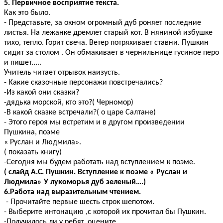
5. Первичное восприятие текста.
Как это было.
- Представьте, за окном огромный дуб роняет последние
листья. На лежанке дремлет старый кот. В няниной избушке
тихо, тепло. Горит свеча. Ветер потряхивает ставни. Пушкин
сидит за столом . Он обмакивает в чернильнице гусиное перо
и пишет…..
Учитель читает отрывок наизусть.
- Какие сказочные персонажи повстречались?
-Из какой они сказки?
-дядька морской, кто это?( Черномор)
-В какой сказке встречали?( о царе Салтане)
- Этого героя мы встретим и в другом произведении
Пушкина, поэме
« Руслан и Людмила».
( показать книгу)
-Сегодня мы будем работать над вступлением к поэме.
( слайд А.С. Пушкин. Вступление к поэме « Руслан и
Людмила» У лукоморья дуб зеленый….)
6.Работа над выразительным чтением.
- Прочитайте первые шесть строк шепотом.
- Выберите интонацию ,с которой их прочитал бы Пушкин.
-Получилось ли у ребят, оцените.