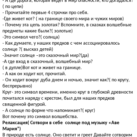
- А где дорога, которая ведет в мир опасности, кто догадался?
( по цепи)
- Прочитайте первые 4 строчки про себя.
-Где живет кот? ( на границе своего мира и чужих миров)
- Почему эта цепь золотая? Вспомните, в сказках волшебные
предметы какие были?( золотые)
-Это символ чего?( солнца)
- Как думаете, у наших предков с чем ассоциировалось
солнце ?( высказ детей)
-Значит солнце –это сказочный мир?(да)
-А где вход в сказочный, волшебный мир?
( в дупле)Вот кот и живет на границе.
- А как он ходит кот, прочитай.
- Он ходит вокруг дуба днем и ночью, значит как?( по кругу,
беспрерывно)
Круг- это символ времени, именно круг в глубокой древности
почитался наряду с крестом, был для наших предков
священной фигурой.
- А солнце по форме что напоминает?( круг)
Вот почему это символ волшебства.
Релаксация( Сотвори в себе солнце под музыку «Аве
Мария”)
В природе есть солнце. Оно светит и греет Давайте сотворим