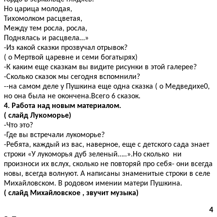
Но царица молодая,
Тихомолком расцветая,
Между тем росла, росла,
Поднялась и расцвела…»
-Из какой сказки прозвучал отрывок?
( о Мертвой царевне и семи богатырях)
-К каким еще сказкам вы видите рисунки в этой галерее?
-Сколько сказок мы сегодня вспомнили?
--на самом деле у Пушкина еще одна сказка ( о Медведихе0,
но она была не окончена.Всего 6 сказок.
4. Работа над новым материалом.
( слайд Лукоморье)
-Что это?
-Где вы встречали лукоморье?
-Ребята, каждый из вас, наверное, еще с детского сада знает
строки «У лукоморья дуб зеленый…..».Но сколько ни
произноси их вслух, сколько не повторяй про себя- они всегда
новы, всегда волнуют. А написаны знаменитые строки в селе
Михайловском. В родовом имении матери Пушкина.
( слайд Михайловское , звучит музыка)
4