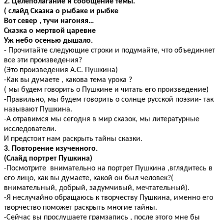
2. Целеполагание и сообщение темы.
( слайд Сказка о рыбаке и рыбке
Вот север , тучи нагоняя…
Сказка о мертвой царевне
Уж небо осенью дышало.
- Прочитайте следующие строки и подумайте, что объединяет
все эти произведения?
(Это произведения А.С. Пушкина)
-Как вы думаете , какова тема урока
?
( мы будем говорить о Пушкине и читать его произведение)
-Правильно, мы будем говорить о солнце русской поэзии- так
называют Пушкина.
-А отравимся мы сегодня в мир сказок, мы литературные
исследователи.
И предстоит нам раскрыть тайны сказки.
3. Повторение изученного.
(Слайд портрет Пушкина)
-Посмотрите внимательно на портрет Пушкина ,вглядитесь в
его лицо, как вы думаете, какой он был человек?(
внимательный, добрый, задумчивый, мечтательный).
-Я неслучайно обращаюсь к творчеству Пушкина, именно его
творчество поможет раскрыть многие тайны.
-Сейчас вы прослушаете грамзапись , после этого мне бы