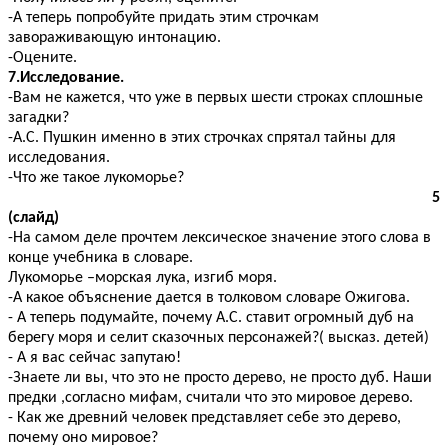
-А теперь попробуйте придать этим строчкам
завораживающую интонацию.
-Оцените.
7.Исследование.
-Вам не кажется, что уже в первых шести строках сплошные
загадки?
-А.С. Пушкин именно в этих строчках спрятал тайны для
исследования.
-Что же такое лукоморье?
5
(слайд)
-На самом деле прочтем лексическое значение этого слова в
конце учебника в словаре.
Лукоморье –морская лука, изгиб моря.
-А какое объяснение дается в толковом словаре Ожигова.
- А теперь подумайте, почему А.С. ставит огромный дуб на
берегу моря и селит сказочных персонажей?( высказ. детей)
- А я вас сейчас запутаю!
-Знаете ли вы, что это не просто дерево, не просто дуб. Наши
предки ,согласно мифам, считали что это мировое дерево.
- Как же древний человек представляет себе это дерево,
почему оно мировое?