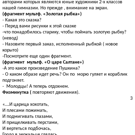
авторами которых являются юные художники 2-х классов
нашей гимназии. Но прежде , внимание на экран.
(фрагмент мультф. «Золотая рыбка»)
- Какая это сказка?
- Перед вами рисунки к этой сказке
-что понадобилось старику, чтобы поймать золотую рыбку?
(невод)
- Назовите первый заказ, исполненный рыбкой ( новое
корыто)
-Посмотрите еще один фрагмент.
(фрагмент мультф. «О царе Салтане»)
-А это какое произведение Пушкина?
- О каком образе идет речь? Он по морю гуляет и кораблик
подгоняет.
- Молодцы! А теперь отдохнем.
Физминутка (
повторяют движения).
3
«….И царица хохотать,
И плесами пожимать,
И подмигивать глазами,
И прищелкивать перстами,
И вертеться подбочась,
Гордо в зеркальце глядясь.