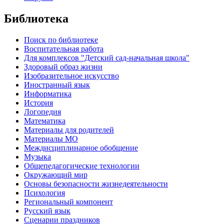
Библиотека
Поиск по библиотеке
Воспитательная работа
Для комплексов "Детский сад-начальная школа"
Здоровый образ жизни
Изобразительное искусство
Иностранный язык
Информатика
История
Логопедия
Математика
Материалы для родителей
Материалы МО
Междисциплинарное обобщение
Музыка
Общепедагогические технологии
Окружающий мир
Основы безопасности жизнедеятельности
Психология
Региональный компонент
Русский язык
Сценарии праздников