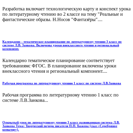
Разработка включает технологическую карту и конспект урока
по литературному чтению во 2 классе на тему "Реальные и
фантастические образы. Н.Носов "Фантазёры"....
Календарно - тематическое планирование по литературному чтению 3 класс по
системе Л.В. Занкова. Включены уроки внеклассного чтения и региональный
компонент.
Календарно тематическое планирование соответствует
требованиямс ФГОС. В планирование включены уроки
внеклассного чтения и региональный компонент....
Рабочая программа по литературному чтению 1 класс по системе Л.В.Занкова
Рабочая программа по литературному чтению 1 класс по
системе Л.В.Занкова...
Открытый урок по литературному чтению 3 класс развивающая система Л.В.
Занкова Тема: Творческий почерк писателя П.П. Бажова (сказ «Серебряное
копытце»).