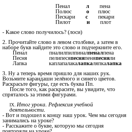
Пенал
л
пена
Полюс
о
плюс
Пескари
с
пекари
Пилот
и
плот
- Какое слово получилось? (лоси)
2. Прочитайте слово в левом столбике, а затем в
наборе букв найдите это слово и подчеркните его.
Пенал пналилпилпинал
пенал
пена
Песня пелипеся
песня
пеня
песня
ли
Лапка каплапалака
лапка
ляпка
лапка
3. Ну а теперь время пришло для наших рук.
Возьмите карандаши зелёного и синего цветов.
Раскрасьте фигуры, где есть буква Пп.
После того, как раскрасите, вы увидите, что
спряталось за этими фигурами.
Итог урока. Рефлексия учебной
деятельности.
- Вот и подошел к концу наш урок. Чем мы сегодня
занимались на уроке?
- Расскажите о букве, которую мы сегодня
повторяли на уроке?