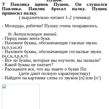
У Павлика щенок Пушок. Он слушался
Павлика. Павлик бросал палку. Пушок
приносил палку.
( выразительно читают 1-2 ученика)
- Молодцы, ребятки! Пушку очень понравилось.
Актуализация знаний.
- Перед нами лента букв.
- Назовите буквы, обозначающие гласные звуки.
(а,о,у,ы,и)
- Назовите буквы, обозначающие согласные звуки.
(н,с,к,л,р,в,т)
- Все ли буквы, которые мы изучили, вы назвали?
- Какой буквы не хватает?
- Расскажите все, что вы знаете о букве Пп.
(дети дают полную характеристику)
- Найдите на картинке слова со звуком [п] или [п‘]