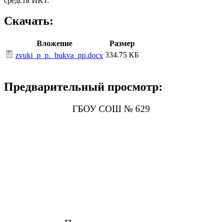
средств ИКТ.
Скачать:
Вложение
Размер
334.75 КБ
zvuki_p_p._bukva_pp.docx
Предварительный просмотр:
ГБОУ СОШ № 629