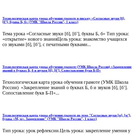
Технологическая карта урока обучения грамоте и письму «Согласные звуки [б],
[б’], буквы Б, б» (УМК "Школа России", 1 класс)
Тема урока «Согласные звуки [б], [б’], буквы Б, б» Тип урока:
«открытие» нового знанияЦель урока: знакомство учащихся
со звуками [б], [б’], с печатными буквами...
Технологическая карта урока обучения грамоте (УМК Школа России) «Закрепление
знаний о буквах Б, б и звуков [б], [б’]. Сопоставление букв Б-П»
Технологическая карта урока обучения грамоте (УМК Школа
России) «Закрепление знаний о буквах Б, б и звуков [б], [б’].
Сопоставление букв Б-П»...
Технологическая карта урока обучения грамоте по теме "Согласные звуки [м], [м’],
буквы «М, м». Закрепление" (УМК "Школа России", 1 класс)
Тип урока: урок рефлексии.Цель урока: закрепление умения у