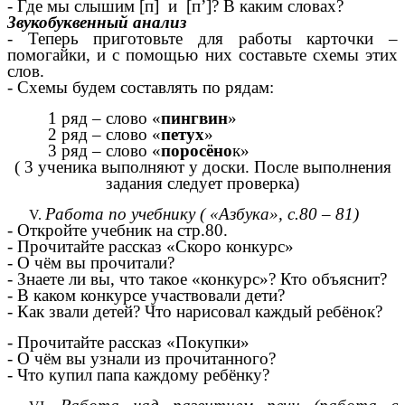
- Где мы слышим [п] и [п’]? В каким словах?
Звукобуквенный анализ
- Теперь приготовьте для работы карточки –
помогайки, и с помощью них составьте схемы этих
слов.
- Схемы будем составлять по рядам:
1 ряд – слово «
пингвин
»
2 ряд – слово «
петух
»
3 ряд – слово «
поросёно
к»
( 3 ученика выполняют у доски. После выполнения
задания следует проверка)
Работа по учебнику ( «Азбука», с.80 – 81)
- Откройте учебник на стр.80.
- Прочитайте рассказ «Скоро конкурс»
- О чём вы прочитали?
- Знаете ли вы, что такое «конкурс»? Кто объяснит?
- В каком конкурсе участвовали дети?
- Как звали детей? Что нарисовал каждый ребёнок?
- Прочитайте рассказ «Покупки»
- О чём вы узнали из прочитанного?
- Что купил папа каждому ребёнку?