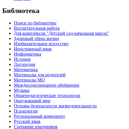
Библиотека
Поиск по библиотеке
Воспитательная работа
Для комплексов "Детский сад-начальная школа"
Здоровый образ жизни
Изобразительное искусство
Иностранный язык
Информатика
История
Логопедия
Математика
Материалы для родителей
Материалы МО
Междисциплинарное обобщение
Музыка
Общепедагогические технологии
Окружающий мир
Основы безопасности жизнедеятельности
Психология
Региональный компонент
Русский язык
Сценарии праздников