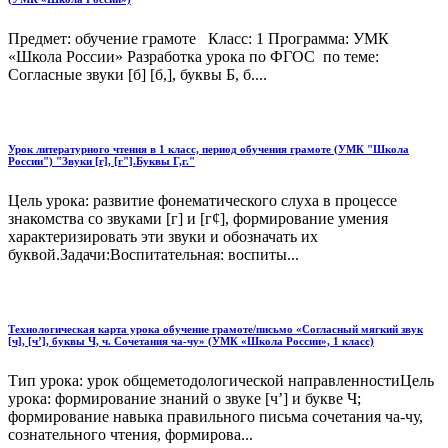
Предмет: обучение грамоте Класс: 1 Программа: УМК
«Школа России» Разработка урока по ФГОС по теме:
Согласные звуки [б] [б,], буквы Б, б....
Урок литературного чтения в 1 класс, период обучения грамоте (УМК "Школа
России") "Звуки [г], [г"].Буквы Г,г."
Цель урока: развитие фонематического слуха в процессе
знакомства со звуками [г] и [г¢], формирование умения
характеризировать эти звуки и обозначать их
буквой.Задачи:Воспитательная: воспиты...
Технологическая карта урока обучение грамоте/письмо «Согласный мягкий звук
[ч], [ч’], буквы Ч, ч. Сочетания ча-чу» (УМК «Школа России», 1 класс)
Тип урока: урок общеметодологической направленностиЦель
урока: формирование знаний о звуке [ч’] и букве Ч;
формирование навыка правильного письма сочетания ча-чу,
сознательного чтения, формирова...