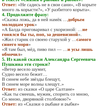
Ответ:
«Не садись не в свои сани», «В корыте
много ль корысти?», «У разбитого корыта».
4. Продолжите фразу:
«Сказка ложь, да в ней намёк …
добрым
молодцам урок
»
«А Балда приговаривал с укоризной: …
не
гонялся бы ты, поп, за дешевизной
».
«Жил старик со своею старухой у …
самого
синего моря
»
«Я там был, мёд, пиво пил — …
и усы лишь
обмочил
»
5. Из какой сказки Александра Сергеевича
Пушкина эти строки?
«Ветер весело шумит,
Судно весело бежит…
В синем небе звёзды блещут,
В синем море волны хлещут..»
Ответ:
из сказки «О царе Салтане»
«Как ты смеешь, мужик, спорить со мною,
Со мною, дворянкой столбовою?»
Ответ:
из «Сказки о рыбаке и рыбке»