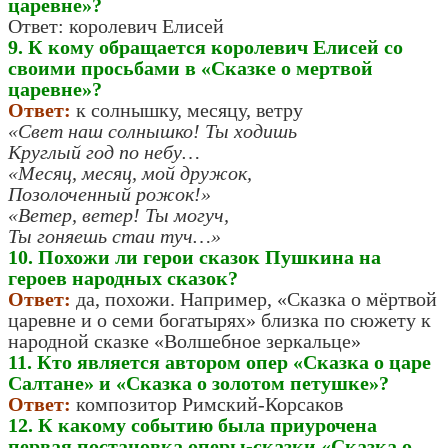
царевне»?
Ответ: королевич Елисей
9. К кому обращается королевич Елисей со
своими просьбами в «Сказке о мертвой
царевне»?
Ответ:
к солнышку, месяцу, ветру
«Свет наш солнышко! Ты ходишь
Круглый год по небу…
«Месяц, месяц, мой дружок,
Позолоченный рожок!»
«Ветер, ветер! Ты могуч,
Ты гоняешь стаи туч…»
10. Похожи ли герои сказок Пушкина на
героев народных сказок?
Ответ:
да, похожи. Например, «Сказка о мёртвой
царевне и о семи богатырях» близка по сюжету к
народной сказке «Волшебное зеркальце»
11. Кто является автором опер «Сказка о царе
Салтане» и «Сказка о золотом петушке»?
Ответ:
композитор Римский-Корсаков
12. К какому событию была приурочена
первая постановка оперы-сказки «Сказка о