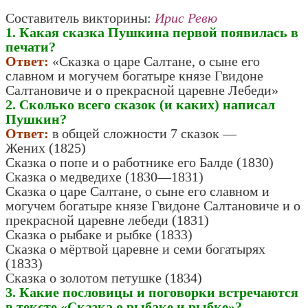
Составитель викторины:
Ирис Ревю
1. Какая сказка Пушкина первой появилась в
печати?
Ответ:
«Сказка о царе Салтане, о сыне его
славном и могучем богатыре князе Гвидоне
Салтановиче и о прекрасной царевне Лебеди»
2. Сколько всего сказок (и каких) написал
Пушкин?
Ответ:
в общей сложности 7 сказок —
Жених (1825)
Сказка о попе и о работнике его Балде (1830)
Сказка о медведихе (1830—1831)
Сказка о царе Салтане, о сыне его славном и
могучем богатыре князе Гвидоне Салтановиче и о
прекрасной царевне лебеди (1831)
Сказка о рыбаке и рыбке (1833)
Сказка о мёртвой царевне и семи богатырях
(1833)
Сказка о золотом петушке (1834)
3. Какие пословицы и поговорки встречаются
в тексте «Сказка о рыбаке и рыбке»?