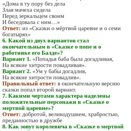
«Дома в ту пору без дела
Злая мачеха сидела
Перед зеркальцем своим
И беседовала с ним…»
Ответ:
из «Сказки о мёртвой царевне и о семи
богатырях»
6. Какой из двух вариантов стал
окончательным в «Сказке о попе и о
работнике его Балде»?
Вариант 1.
«Попадья баба была догадливая,
На всякие хитрости повадливая».
Вариант 2.
«Ум у бабы догадлив,
На всякие хитрости повадлив».
Правильный ответ:
в окончательную версию
сказки попал второй вариант.
7. Какими чертами характера наделены
положительные персонажи в «Сказке о
мертвой царевне»?
Ответ:
добротой, великодушием, храбростью,
преданностью в дружбе
8. Как зовут королевича в «Сказке о мертвой