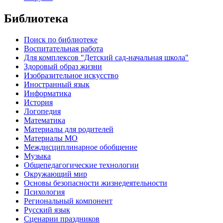
Библиотека
Поиск по библиотеке
Воспитательная работа
Для комплексов "Детский сад-начальная школа"
Здоровый образ жизни
Изобразительное искусство
Иностранный язык
Информатика
История
Логопедия
Математика
Материалы для родителей
Материалы МО
Междисциплинарное обобщение
Музыка
Общепедагогические технологии
Окружающий мир
Основы безопасности жизнедеятельности
Психология
Региональный компонент
Русский язык
Сценарии праздников