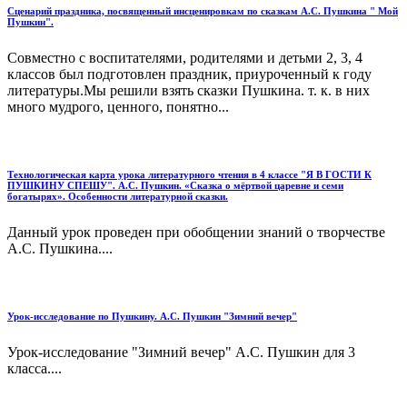
Сценарий праздника, посвященный инсценировкам по сказкам А.С. Пушкина " Мой
Пушкин".
Совместно с воспитателями, родителями и детьми 2, 3, 4
классов был подготовлен праздник, приуроченный к году
литературы.Мы решили взять сказки Пушкина. т. к. в них
много мудрого, ценного, понятно...
Технологическая карта урока литературного чтения в 4 классе "Я В ГОСТИ К
ПУШКИНУ СПЕШУ". А.С. Пушкин. «Сказка о мёртвой царевне и семи
богатырях». Особенности литературной сказки.
Данный урок проведен при обобщении знаний о творчестве
А.С. Пушкина....
Урок-исследование по Пушкину. А.С. Пушкин "Зимний вечер"
Урок-исследование "Зимний вечер" А.С. Пушкин для 3
класса....