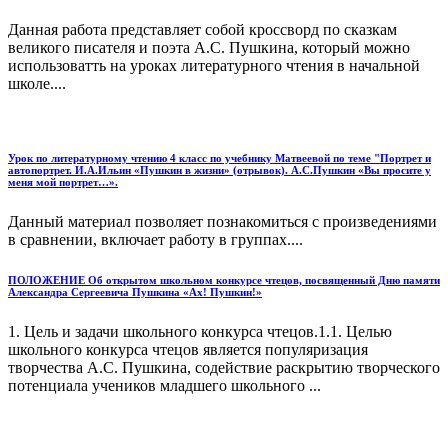
Данная работа представляет собой кроссворд по сказкам
великого писателя и поэта А.С. Пушкина, который можно
использоватть на уроках литературного чтения в начальной
школе....
Урок по литературному чтению 4 класс по учебнику Матвеевой по теме "Портрет и
автопортрет. И.А.Ильин «Пушкин в жизни» (отрывок). А.С.Пушкин «Вы просите у
меня мой портрет…».
Данный материал позволяет познакомиться с произведениями
в сравнении, включает работу в группах....
ПОЛОЖЕНИЕ Об открытом школьном конкурсе чтецов, посвященный Дню памяти
Александра Сергеевича Пушкина «Ах! Пушкин!»
1. Цель и задачи школьного конкурса чтецов.1.1. Целью
школьного конкурса чтецов является популяризация
творчества А.С. Пушкина, содействие раскрытию творческого
потенциала учеников младшего школьного ...