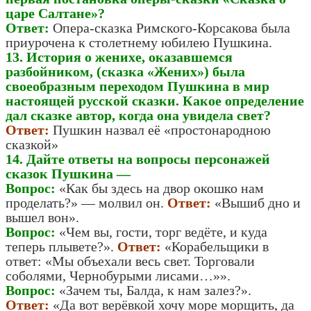
царе Салтане»?
Ответ:
Опера-сказка Римского-Корсакова была
приурочена к столетнему юбилею Пушкина.
13. История о женихе, оказавшемся
разбойником, (сказка «Жених») была
своеобразным переходом Пушкина в мир
настоящей русской сказки. Какое определение
дал сказке автор, когда она увидела свет?
Ответ:
Пушкин назвал её «простонародною
сказкой»
14. Дайте ответы на вопросы персонажей
сказок Пушкина —
Вопрос:
«Как бы здесь на двор окошко нам
проделать?» — молвил он.
Ответ:
«Вышиб дно и
вышел вон».
Вопрос:
«Чем вы, гости, торг ведёте, и куда
теперь плывете?».
Ответ:
«Корабельщики в
ответ: «Мы объехали весь свет. Торговали
соболями, Чернобурыми лисами…»».
Вопрос:
«Зачем ты, Балда, к нам залез?».
Ответ:
«Да вот верёвкой хочу море морщить, да