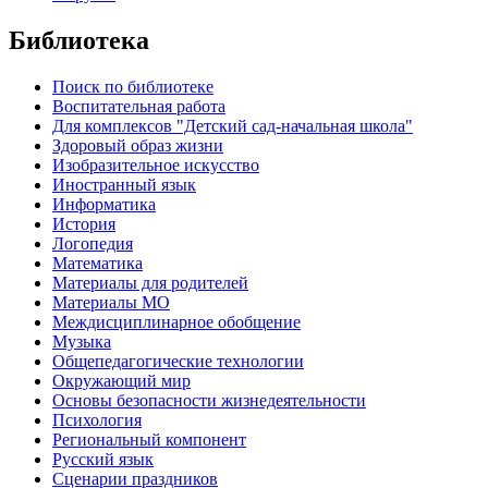
Библиотека
Поиск по библиотеке
Воспитательная работа
Для комплексов "Детский сад-начальная школа"
Здоровый образ жизни
Изобразительное искусство
Иностранный язык
Информатика
История
Логопедия
Математика
Материалы для родителей
Материалы МО
Междисциплинарное обобщение
Музыка
Общепедагогические технологии
Окружающий мир
Основы безопасности жизнедеятельности
Психология
Региональный компонент
Русский язык
Сценарии праздников