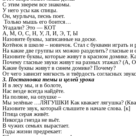
С этим зверем все знакомы.
У него усы как спицы.
Он, мурлыча, песнь поет.
Только мышь его боится…
Угадали? Это — КОТ
А, М, О, С, Н, У, Л, И, Э, Т, Ы
Назовите буквы, записанные на доске.
Котёнок в школе – новичок. Стал с буквами играть и
На какие две группы их можно разделить? гласные и 
Назовите буквы, которые живут в красном домике. Ка
Почему гласные звуки живут на разных этажах? (А, О
Какие буквы живут в синем домике? Почему?
От чего зависит мягкость и твёрдость согласных звук
3. Постановка темы и целей урока
И в лесу мы, и в болоте,
Нас везде всегда найдёте.
На поляне, на опушке –
Мы зелёные …ЛЯГУШКИ Как квакает лягушка? (Ква-
Назовите звук, который слышите в начале слова. [к]
Птица серая живёт.
Никогда гнезда не вьёт.
В чужих семьях вырастает.
Годы жизни предрекает: