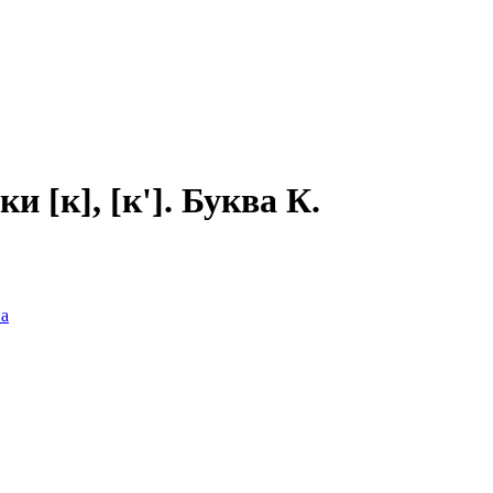
и [к], [к']. Буква К.
а