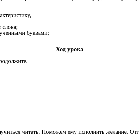
рактеристику,
 слова;
зученными буквами;
Ход урока
продолжите.
аучиться читать. Поможем ему исполнить желание. Отга