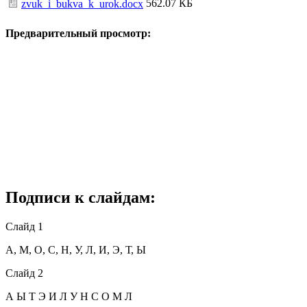
562.07 КБ
zvuk_i_bukva_k_urok.docx
Предварительный просмотр:
Подписи к слайдам:
Слайд 1
А, М, О, С, Н, У, Л, И, Э, Т, Ы
Слайд 2
А Ы Т Э И Л У Н С О М Л