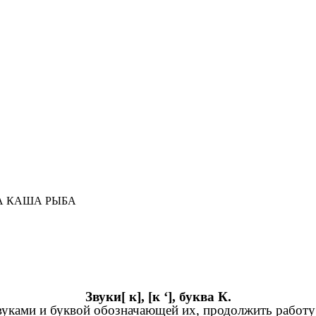
А КАША РЫБА
Звуки[ к], [к ‘], буква К.
уками и буквой обозначающей их, продолжить работ