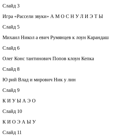
Слайд 3
Игра «Рассели звуки» А М О С Н У Л И Э Т Ы
Слайд 5
Михаил Никол а евич Румянцев к лоун Карандаш
Слайд 6
Олег Конс тантинович Попов клоун Кепка
Слайд 8
Ю рий Влад и мирович Ник у лин
Слайд 9
К И У Ы А Э О
Слайд 10
К И О Э А Ы У
Слайд 11