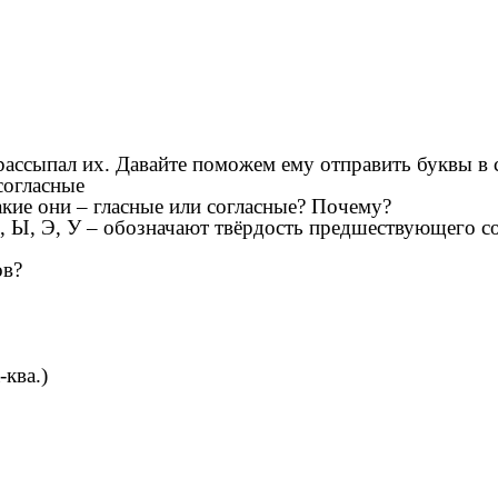
 рассыпал их. Давайте поможем ему отправить буквы в 
согласные
кие они – гласные или согласные? Почему?
, Ы, Э, У – обозначают твёрдость предшествующего сог
ов?
ква.)