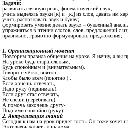
Задачи:
развивать связную речь, фонематический слух;
учить выделять звуки [к] и [к,] из слов, давать им ха
учить распознавать звук и букву;
формировать умение делать звуко – буквенный анализ
упражняться в чтении слогов, слов, предложений с и
правильно, грамотно формулировать предложения;
1. Организационный момент
Повторим правила общения на уроке. Я начну, а вы 
На уроке будь старательным,
Будь спокойным и (внимательным).
Говорите чётко, внятно,
Чтобы было всем (понятно ) .
Если хочешь отвечать,
Надо руку (поднимать).
Если друг стал отвечать,
Не спеши (перебивать).
А помочь захочешь другу-
Подними спокойно (руку).
2. Актуализация знаний
Сегодня к нам на урок придёт гость. Он тоже хочет н
Этот зверь живет лишь дома.