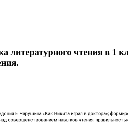
а литературного чтения в 1 к
ения.
дения Е. Чарушина «Как Никита играл в доктора»; формиро
у над совершенствованием навыков чтения: правильность