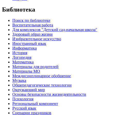
Библиотека
Поиск по библиотеке
Воспитательная работа
Для комплексов "Детский сад-начальная школа"
Здоровый образ жизни
Изобразительное искусство
Иностранный язык
Информатика
История
Логопедия
Математика
Материалы для родителей
Материалы МО
Междисциплинарное обобщение
Музыка
Общепедагогические технологии
Окружающий мир
Основы безопасности жизнедеятельности
Психология
Региональный компонент
Русский язык
Сценарии праздников