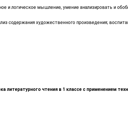
зное и логическое мышление, умение анализировать и обоб
лиз содержания художественного произведения; воспитан
а литературного чтения в 1 классе с применением тех