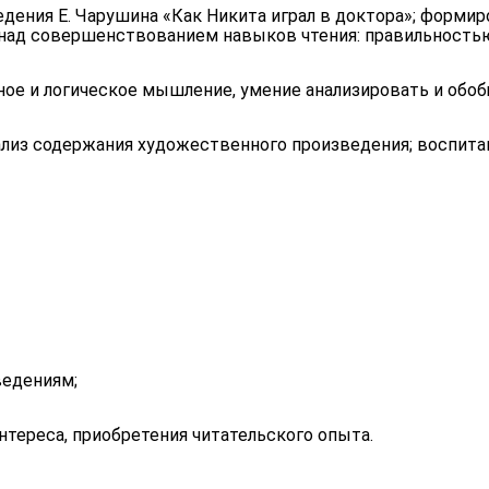
ения Е. Чарушина «Как Никита играл в доктора»; формир
у над совершенствованием навыков чтения: правильность
зное и логическое мышление, умение анализировать и обоб
ализ содержания художественного произведения; воспита
ведениям;
нтереса, приобретения читательского опыта.