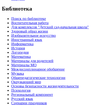
Библиотека
Поиск по библиотеке
Воспитательная работа
Для комплексов "Детский сад-начальная школа"
Здоровый образ жизни
Изобразительное искусство
Иностранный язык
Информатика
История
Логопедия
Математика
Материалы для родителей
Материалы МО
Междисциплинарное обобщение
Музыка
Общепедагогические технологии
Окружающий мир
Основы безопасности жизнедеятельности
Психология
Региональный компонент
Русский язык
Сценарии праздников