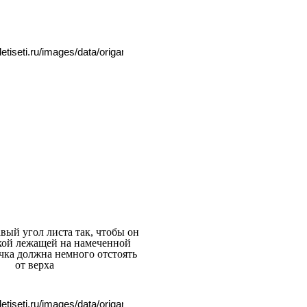
вый угол листа так, чтобы он
чкой лежащей на намеченной
чка должна немного отстоять
от верха