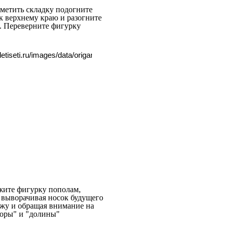
аметить складку подогните
к верхнему краю и разогните
. Переверните фигурку
жите фигурку пополам,
выворачивая носок будущего
ужу и обращая внимание на
горы" и "долины"