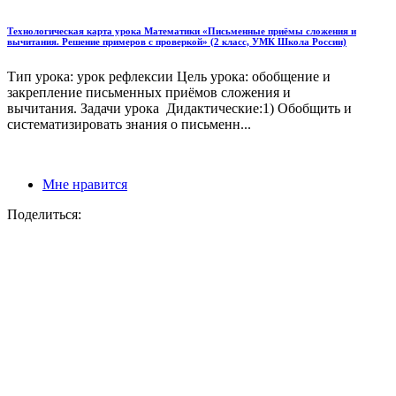
Технологическая карта урока Математики «Письменные приёмы сложения и
вычитания. Решение примеров с проверкой» (2 класс, УМК Школа России)
Тип урока: урок рефлексии Цель урока: обобщение и
закрепление письменных приёмов сложения и
вычитания. Задачи урока Дидактические:1) Обобщить и
систематизировать знания о письменн...
Мне нравится
Поделиться: