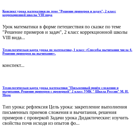
Конспект урока математики по теме "Решение примеров и задач", 2 класс
коррекционной школы VIII вида
Урок математики в форме петешествия по сказке по теме
"Решение примеров и задач", 2 класс коррекционной школы
VIII вида...
Технологическая карта урока по математике, 1 класс «Способы вычитания числа 4.
Решение примеров на вычитание».
конспект...
Технологическая карта урока математики "Письменный приём сложения и
вычитания. Решение примеров с проверкой" 2 класс УМК " Школа России" М. И.
Моро
Тип урока: рефлексия Цель урока: закрепление выполнения
письменных приемов сложения и вычитания, решения
примеров с проверкой Задачи урока Дидактические: изучить
свойства почв исходя из опытов фо...