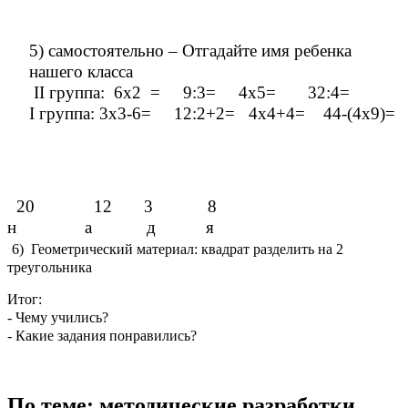
5) самостоятельно – Отгадайте имя ребенка
нашего класса
II группа: 6х2 = 9:3= 4х5= 32:4=
I группа: 3х3-6= 12:2+2= 4х4+4= 44-(4х9)=
20 12 3 8
н а д я
6) Геометрический материал: квадрат разделить на 2
треугольника
Итог:
- Чему учились?
- Какие задания понравились?
По теме: методические разработки,