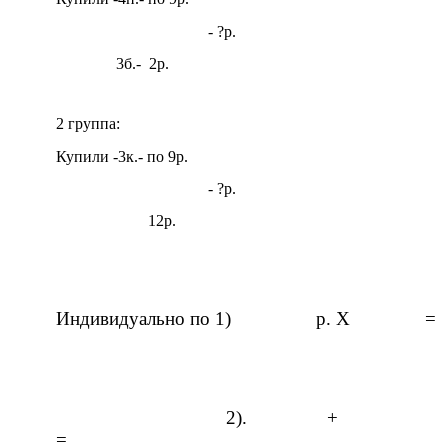
- ?р.
3б.- 2р.
2 группа:
Купили -3к.- по 9р.
- ?р.
12р.
Индивидуально по 1) р. Х =
2). +
=