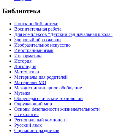
Библиотека
Поиск по библиотеке
Воспитательная работа
Для комплексов "Детский сад-начальная школа"
Здоровый образ жизни
Изобразительное искусство
Иностранный язык
Информатика
История
Логопедия
Математика
Материалы для родителей
Материалы МО
Междисциплинарное обобщение
Музыка
Общепедагогические технологии
Окружающий мир
Основы безопасности жизнедеятельности
Психология
Региональный компонент
Русский язык
Сценарии праздников