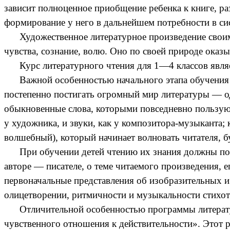
зависит полноценное приобщение ребенка к книге, ра
формирование у него в дальнейшем потребности в си
Художественное литературное произведение своим д
чувства, сознание, волю. Оно по своей природе оказ
Курс литературного чтения для 1—4 классов являе
Важной особенностью начального этапа обучения явл
постепенно постигать огромный мир литературы — од
обыкновенные слова, которыми повседневно пользуютс
у художника, и звуки, как у композитора-музыканта;
волшебный), который начинает волновать читателя, б
При обучении детей чтению их знания должны попо
авторе — писателе, о теме читаемого произведения, е
первоначальные представления об изобразительных и
олицетворении, ритмичности и музыкальности стихот
Отличительной особенностью программы литературно
чувственного отношения к действительности». Этот р