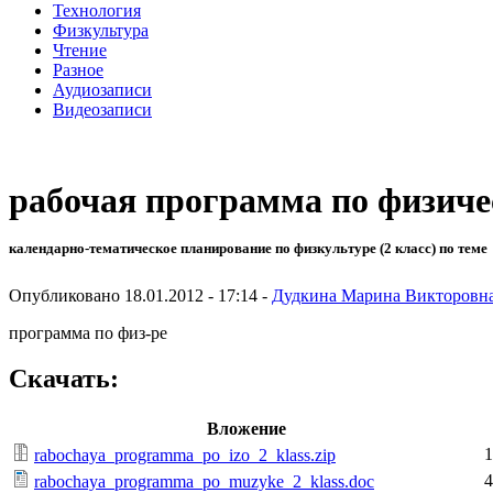
Технология
Физкультура
Чтение
Разное
Аудиозаписи
Видеозаписи
рабочая программа по физиче
календарно-тематическое планирование по физкультуре (2 класс) по теме
Опубликовано 18.01.2012 - 17:14 -
Дудкина Марина Викторовн
программа по физ-ре
Скачать:
Вложение
1
rabochaya_programma_po_izo_2_klass.zip
4
rabochaya_programma_po_muzyke_2_klass.doc