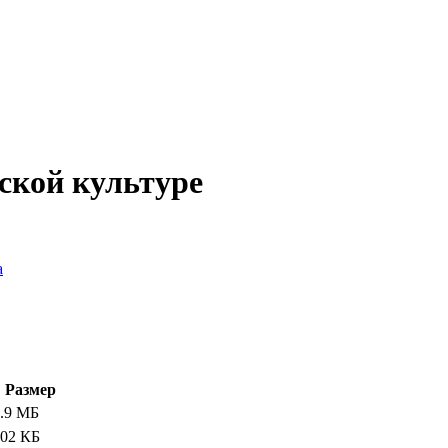
ской культуре
а
Размер
.9 МБ
02 КБ