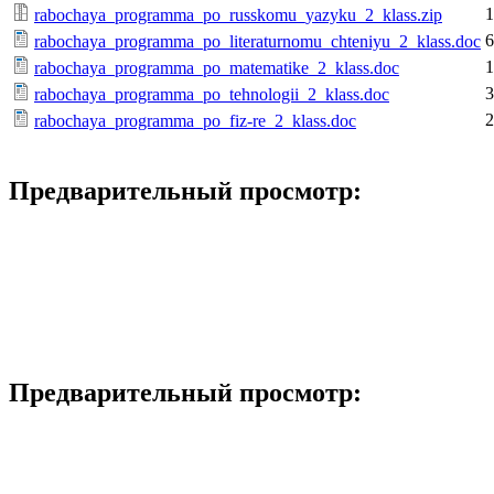
1
rabochaya_programma_po_russkomu_yazyku_2_klass.zip
6
rabochaya_programma_po_literaturnomu_chteniyu_2_klass.doc
1
rabochaya_programma_po_matematike_2_klass.doc
3
rabochaya_programma_po_tehnologii_2_klass.doc
2
rabochaya_programma_po_fiz-re_2_klass.doc
Предварительный просмотр:
Предварительный просмотр: