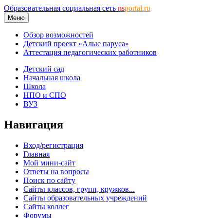
Образовательная социальная сеть
ns
portal.ru
Меню
Обзор возможностей
Детский проект «Алые паруса»
Аттестация педагогических работников
Детский сад
Начальная школа
Школа
НПО и СПО
ВУЗ
Навигация
Вход/регистрация
Главная
Мой мини-сайт
Ответы на вопросы
Поиск по сайту
Сайты классов, групп, кружков...
Сайты образовательных учреждений
Сайты коллег
Форумы