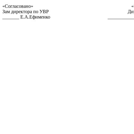
«Согласовано» «Утвер
Зам директора по УВР Директор 
_______ Е.А.Ефименко ______________О