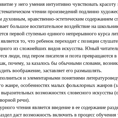
звитие у него умения интуитивно чувствовать красоту
стематическом чтении произведений подлинно художес
уховным, нравственно-эстетическим содержанием спос
ывает большое воспитательное воздействие на школьник
тся первой ступенью единого непрерывного курса ли
яется то, что ребенок переходит с позиции слушател
ного из сложнейших видов искусства. Юный читатель 
я люди, под пером писателя и поэта превращаются в с
 как, почему, за казалось бы обычными словами, возни
удить воображение, заставляет его размышлять.
лниться и элементарными понятиями литературоведче
го жанре, особенностях малых фольклорных жанров (за
 выразительных возможностях словесного искусства (о
ворной речи).
го чтения является введение в ее содержание разде
аздел даст возможность включить в процесс обучения 