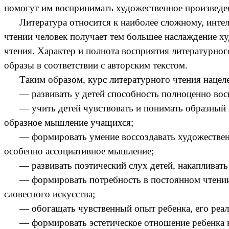
помогут им воспринимать художественное произведен
Литература относится к наиболее сложному, интелл
чтении человек получает тем большее наслаждение х
чтения. Характер и полнота восприятия литературно
образы в соответствии с авторским текстом.
Таким образом, курс литературного чтения нацел
— развивать у детей способность полноценно воспр
— учить детей чувствовать и понимать образный яз
образное мышление учащихся;
— формировать умение воссоздавать художественны
особенно ассоциативное мышление;
— развивать поэтический слух детей, накапливать 
— формировать потребность в постоянном чтении кни
словесного искусства;
— обогащать чувственный опыт ребенка, его реаль
— формировать эстетическое отношение ребенка к ж