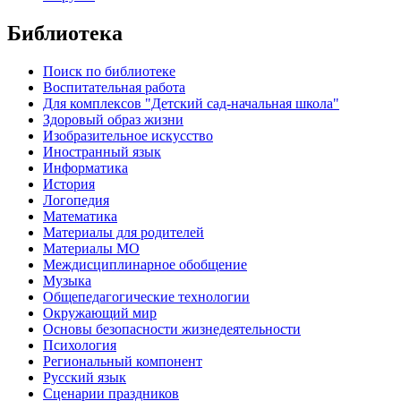
Библиотека
Поиск по библиотеке
Воспитательная работа
Для комплексов "Детский сад-начальная школа"
Здоровый образ жизни
Изобразительное искусство
Иностранный язык
Информатика
История
Логопедия
Математика
Материалы для родителей
Материалы МО
Междисциплинарное обобщение
Музыка
Общепедагогические технологии
Окружающий мир
Основы безопасности жизнедеятельности
Психология
Региональный компонент
Русский язык
Сценарии праздников