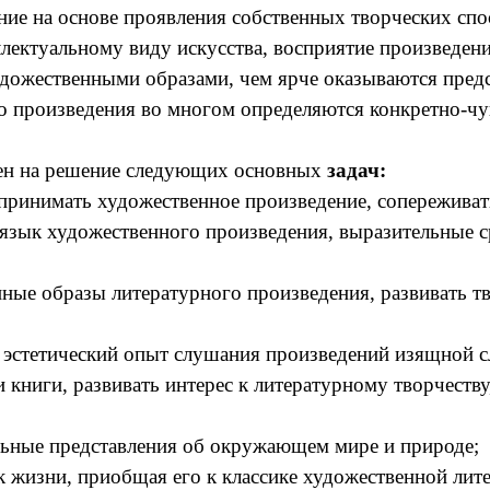
ие на основе проявления собственных творческих спо
ектуальному виду искусства, восприятие произведени
удожественными образами, чем ярче оказываются предс
го произведения во многом определяются конкретно-ч
ен на решение следующих основных
задач:
инимать художественное произведение, сопереживать
ык художественного произведения, выразительные ср
е образы литературного произведения, развивать тв
эстетический опыт слушания произведений изящной сл
ги, развивать интерес к литературному творчеству, 
ные представления об окружающем мире и природе;
изни, приобщая его к классике художественной лит