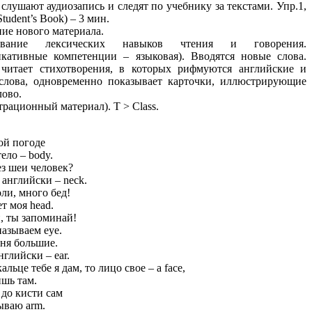
слушают аудиозапись и следят по учебнику за текстами. Упр.1,
 Student’s Book) – 3 мин.
ние нового материала.
ование лексических навыков чтения и говорения.
кативные компетенции – языковая). Вводятся новые слова.
 читает стихотворения, в которых рифмуются английские и
слова, одновременно показывает карточки, иллюстрирующие
лово.
трационный материал). T > Class.
ой погоде
ело – body.
ез шеи человек?
 английски – neck.
ли, много бед!
т моя head.
, ты запоминай!
называем eye.
ня большие.
нглийски – ear.
альце тебе я дам, то лицо свое – a face,
шь там.
 до кисти сам
ываю arm.