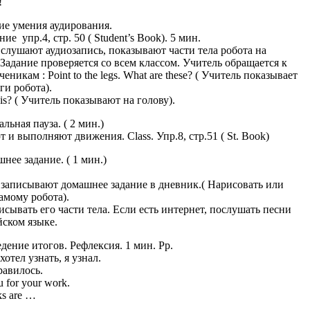
!
тие умения аудирования.
е упр.4, стр. 50 ( Student’s Book). 5 мин.
слушают аудиозапись, показывают части тела робота на
 Задание проверяется со всем классом. Учитель обращается к
еникам : Point to the legs. What are these? ( Учитель показывает
ги робота).
his? ( Учитель показывают на голову).
льная пауза. ( 2 мин.)
 и выполняют движения. Class. Упр.8, стр.51 ( St. Book)
нее задание. ( 1 мин.)
записывают домашнее задание в дневник.( Нарисовать или
самому робота).
исывать его части тела. Если есть интернет, послушать песни
йском языке.
едение итогов. Рефлексия. 1 мин. Pp.
 хотел узнать, я узнал.
авилось.
 for your work.
 marks are …