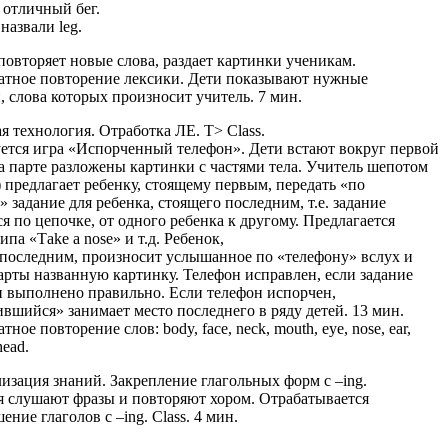
отличный бег.
назвали leg.
повторяет новые слова, раздает картинки ученикам.
тное повторение лексики. Дети показывают нужные
, слова которых произносит учитель. 7 мин.
ая технология. Отработка ЛЕ. T> Class.
ется игра «Испорченный телефон». Дети встают вокруг первой
а парте разложены картинки с частями тела. Учитель шепотом
) предлагает ребенку, стоящему первым, передать «по
» задание для ребенка, стоящего последним, т.е. задание
ся по цепочке, от одного ребенка к другому. Предлагается
ипа «Тake a nose» и т.д. Ребенок,
последним, произносит услышанное по «телефону» вслух и
парты названную картинку. Телефон исправлен, если задание
и выполнено правильно. Если телефон испорчен,
вшийся» занимает место последнего в ряду детей. 13 мин.
ное повторение слов: body, face, neck, mouth, eye, nose, ear,
head.
лизация знаний. Закрепление глагольных форм с –ing.
 слушают фразы и повторяют хором. Отрабатывается
ние глаголов с –ing. Class. 4 мин.