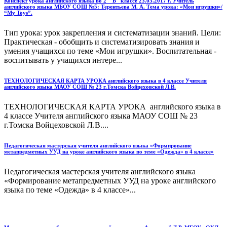
Конспект урока английского языка во 2 " Б" классе 23.03.2017 г. Учитель
английского языка МБОУ СОШ №5: Терентьева М. А. Тема урока: «Мои игрушки»/
“My Toys”.
Тип урока: урок закрепления и систематизации знаний. Цели:
Практическая - обобщить и систематизировать знания и
умения учащихся по теме «Мои игрушки». Воспитательная -
воспитывать у учащихся интере...
ТЕХНОЛОГИЧЕСКАЯ КАРТА УРОКА английского языка в 4 классе Учителя
английского языка МАОУ СОШ № 23 г.Томска Войцеховской Л.В.
ТЕХНОЛОГИЧЕСКАЯ КАРТА УРОКА английского языка в
4 классе Учителя английского языка МАОУ СОШ № 23
г.Томска Войцеховской Л.В....
Педагогическая мастерская учителя английского языка «Формирование
метапредметных УУД на уроке английского языка по теме «Одежда» в 4 классе»
Педагогическая мастерская учителя английского языка
«Формирование метапредметных УУД на уроке английского
языка по теме «Одежда» в 4 классе»...