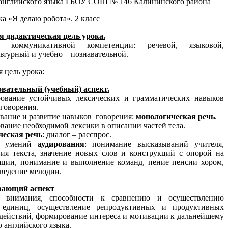
английского языка ГБОУ СОШ № 146 Калининского района
ка «Я делаю робота». 2 класс
я дидактическая цель урока.
е коммуникативной компетенции: речевой, языковой,
ьтурный и учебно – познавательной.
 цель урока:
овательный (учебный) аспект.
вание устойчивых лексических и грамматических навыков
 говорения.
ание и развитие навыков говорения:
монологическая речь
.
вание необходимой лексики в описании частей тела.
ческая речь
: диалог – расспрос.
ие умений
аудирования
: понимание высказываний учителя,
ия текста, значение новых слов и конструкций с опорой на
ции, понимание и выполнение команд, пение пенсии хором,
ведение мелодии.
ивающий аспект
е внимания, способности к сравнению и осуществлению
 единиц, осуществление репродуктивных и продуктивных
действий, формирование интереса и мотивации к дальнейшему
ю английского языка.