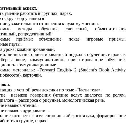
тательный аспект.
ть умение работать в группах, парах.
ить кругозор учащихся
ание уважительного отношения к чужому мнению.
зуемые методы обучения: словесный, объяснительно-
тивный, репродуктивный.
зуемые приёмы: объяснение, показ, игровые приёмы,
ные паузы.
а урока: комбинированный.
ии: личностно- ориентированный подход в обучении, игровые,
есберегающие, коммуникативно- ориентированное обучение,
ционно- коммуникационные.
емые материалы: «Forward English- 2 (Student’s Book Activity
диокассета), карточки.
рока.
изация в устной речи лексики по теме «Части тела».
итие навыков говорения (чтение вслух диалогов по ролям,
диалога – расспроса о рисунке), монологическая речь.
тие навыков чтения.
тие навыков аудирования.
тание интереса к изучению английского языка, формирование
аботать в группе, парах.