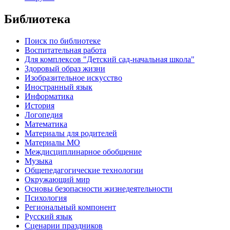
Библиотека
Поиск по библиотеке
Воспитательная работа
Для комплексов "Детский сад-начальная школа"
Здоровый образ жизни
Изобразительное искусство
Иностранный язык
Информатика
История
Логопедия
Математика
Материалы для родителей
Материалы МО
Междисциплинарное обобщение
Музыка
Общепедагогические технологии
Окружающий мир
Основы безопасности жизнедеятельности
Психология
Региональный компонент
Русский язык
Сценарии праздников