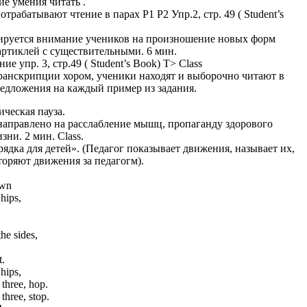
ие умения читать .
трабатывают чтение в парах P1 P2 Упр.2, стр. 49 ( Student’s
руется внимание учеников на произношение новых форм
 артиклей с существительными. 6 мин.
е упр. 3, стр.49 ( Student’s Book) T> Class
ранскрипции хором, ученики находят и выборочно читают в
редложения на каждый пример из задания.
ическая пауза.
направлено на расслабление мышц, пропаганду здорового
зни. 2 мин. Class.
рядка для детей». (Педагог показывает движения, называет их,
торяют движения за педагогм).
,
own
hips,
he sides,
t.
hips,
three, hop.
three, stop.