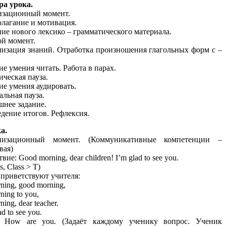
ра урока.
изационный момент.
олагание и мотивация.
ние нового лексико – грамматического материала.
ой момент.
лизация знаний. Отработка произношения глагольных форм с –
ие умения читать. Работа в парах.
ическая пауза.
тие умения аудировать.
альная пауза.
шнее задание.
едение итогов. Рефлексия.
ока.
низационный момент. (Коммуникативные компетенции –
вая)
ие: Good morning, dear children! I’m glad to see you.
s, Class > T)
приветствуют учителя:
ning, good morning,
ing to you,
ing, dear teacher.
d to see you.
: How are you. (Задаёт каждому ученику вопрос. Ученик