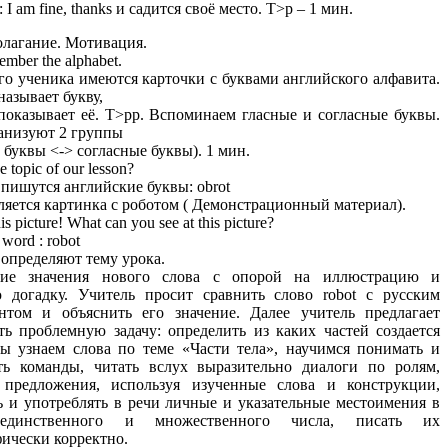
: I am fine, thanks и садится своё место. T>p – 1 мин.
олагание. Мотивация.
ember the alphabet.
о ученика имеются карточки с буквами английского алфавита.
называет букву,
оказывает её. T>pp. Вспоминаем гласные и согласные буквы.
анизуют 2 группы
е буквы <-> согласные буквы). 1 мин.
e topic of our lesson?
 пишутся английские буквы: obrot
яется картинка с роботом ( Демонстрационный материал).
is picture! What can you see at this picture?
 word : robot
определяют тему урока.
ие значения нового слова с опорой на иллюстрацию и
 догадку. Учитель просит сравнить слово robot с русским
нтом и объяснить его значение. Далее учитель предлагает
ь проблемную задачу: определить из каких частей создается
ы узнаем слова по теме «Части тела», научимся понимать и
ть команды, читать вслух выразительно диалоги по ролям,
предложения, используя изученные слова и конструкции,
ь и употреблять в речи личные и указательные местоимения в
единственного и множественного числа, писать их
ически корректно.