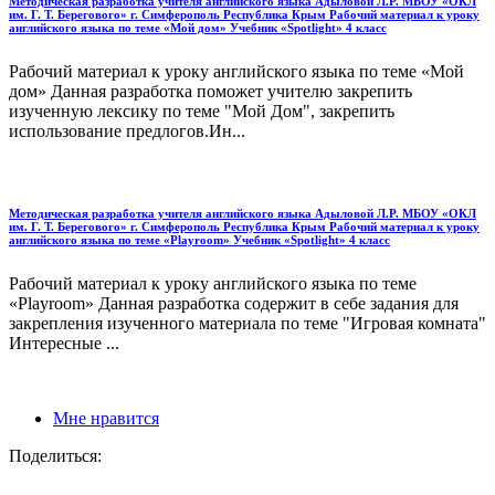
Методическая разработка учителя английского языка Адыловой Л.Р. МБОУ «ОКЛ
им. Г. Т. Берегового» г. Симферополь Республика Крым Рабочий материал к уроку
английского языка по теме «Мой дом» Учебник «Spotlight» 4 класс
Рабочий материал к уроку английского языка по теме «Мой
дом» Данная разработка поможет учителю закрепить
изученную лексику по теме "Мой Дом", закрепить
использование предлогов.Ин...
Методическая разработка учителя английского языка Адыловой Л.Р. МБОУ «ОКЛ
им. Г. Т. Берегового» г. Симферополь Республика Крым Рабочий материал к уроку
английского языка по теме «Playroom» Учебник «Spotlight» 4 класс
Рабочий материал к уроку английского языка по теме
«Playroom» Данная разработка содержит в себе задания для
закрепления изученного материала по теме "Игровая комната"
Интересные ...
Мне нравится
Поделиться: