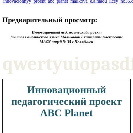
innovacionnyy_proekt_abc_planet_malikova_e.a.maou_licey_no35.
Предварительный просмотр:
Инновационный педагогический проект
Учителя английского языка Маликовой Екатерины Алексеевны
МАОУ лицей № 35 г.Челябинск
qwertyuiopasd
Инновационный
педагогический проект
ABC Planet