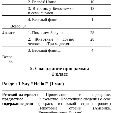
2. Friends’ House.
10
3. В гостях у Белоснежки
13
и семи гномов.
4. Веселый финиш.
1
Всего: 34
4 класс
1. Помогаем Золушке.
28
2. Животные – друзья
28
человека. «Три медведя».
3. Веселый финиш.
4
Всего:
60
5. Содержание программы
1 класс
Раздел 1 Say “Hello!” (1 час)
Речевой материал /
Приветствия и прощание.
предметное
Знакомство. Простейшие сведения о себе
содержание речи
(возраст, из какой страны родом.)
Некоторые страны (Америка,
Великобритания, Россия).