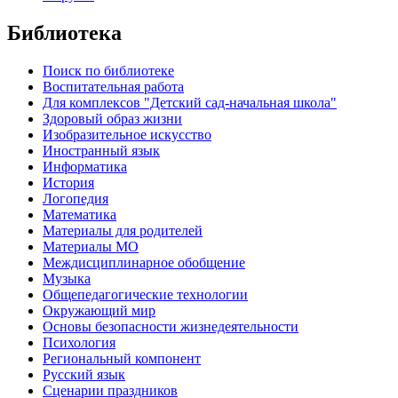
Библиотека
Поиск по библиотеке
Воспитательная работа
Для комплексов "Детский сад-начальная школа"
Здоровый образ жизни
Изобразительное искусство
Иностранный язык
Информатика
История
Логопедия
Математика
Материалы для родителей
Материалы МО
Междисциплинарное обобщение
Музыка
Общепедагогические технологии
Окружающий мир
Основы безопасности жизнедеятельности
Психология
Региональный компонент
Русский язык
Сценарии праздников