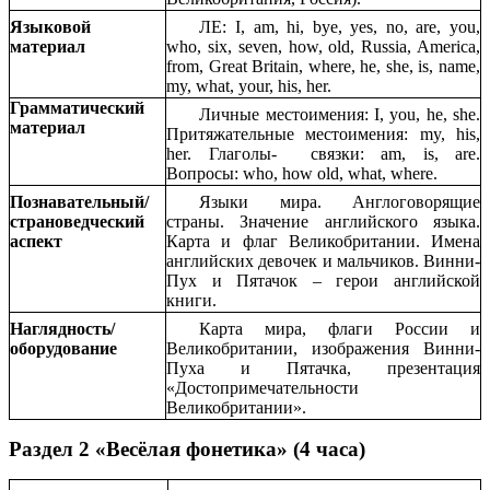
Языковой
ЛЕ: I, am, hi, bye, yes, no, are, you,
материал
who, six, seven, how, old, Russia, America,
from, Great Britain, where, he, she, is, name,
my, what, your, his, her.
Грамматический
Личные местоимения: I, you, he, she.
материал
Притяжательные местоимения: my, his,
her. Глаголы- связки: am, is, are.
Вопросы: who, how old, what, where.
Познавательный/
Языки мира. Англоговорящие
страноведческий
страны. Значение английского языка.
аспект
Карта и флаг Великобритании. Имена
английских девочек и мальчиков. Винни-
Пух и Пятачок – герои английской
книги.
Наглядность/
Карта мира, флаги России и
оборудование
Великобритании, изображения Винни-
Пуха и Пятачка, презентация
«Достопримечательности
Великобритании».
Раздел 2 «Весёлая фонетика» (4 часа)