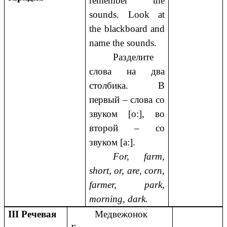
remember the
sounds. Look at
the blackboard and
name the sounds.
Разделите
слова на два
столбика. В
первый – слова со
звуком [o:], во
второй – со
звуком [a:].
For, farm,
short, or, are, corn,
farmer, park,
morning, dark.
III Речевая
Медвежонок