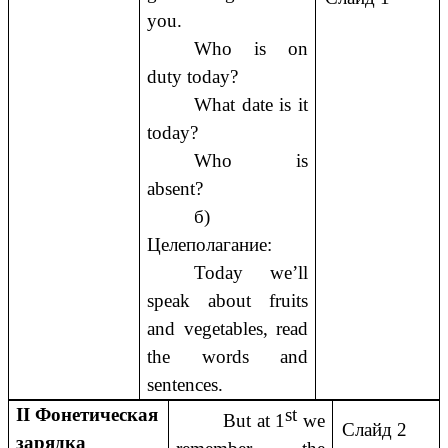
you.
Who is on
duty today?
What date is it
today?
Who is
absent?
б)
Целеполагание:
Today we’ll
speak about fruits
and vegetables, read
the words and
sentences.
II Фонетическая
st
But at 1
we
Слайд 2
зарядка