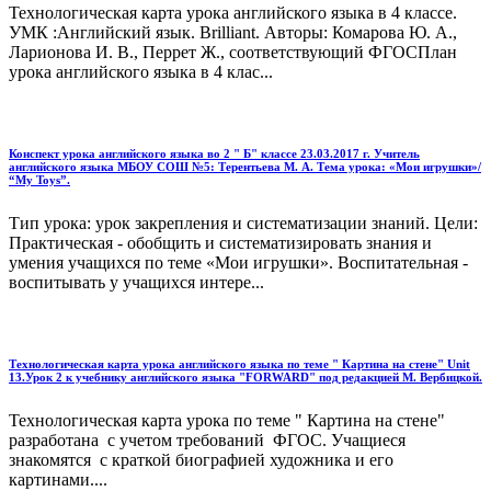
Технологическая карта урока английского языка в 4 классе.
УМК :Английский язык. Brilliant. Авторы: Комарова Ю. А.,
Ларионова И. В., Перрет Ж., соответствующий ФГОСПлан
урока английского языка в 4 клас...
Конспект урока английского языка во 2 " Б" классе 23.03.2017 г. Учитель
английского языка МБОУ СОШ №5: Терентьева М. А. Тема урока: «Мои игрушки»/
“My Toys”.
Тип урока: урок закрепления и систематизации знаний. Цели:
Практическая - обобщить и систематизировать знания и
умения учащихся по теме «Мои игрушки». Воспитательная -
воспитывать у учащихся интере...
Технологическая карта урока английского языка по теме " Картина на стене" Unit
13.Урок 2 к учебнику английского языка "FORWARD" под редакцией М. Вербицкой.
Технологическая карта урока по теме " Картина на стене"
разработана с учетом требований ФГОС. Учащиеся
знакомятся с краткой биографией художника и его
картинами....