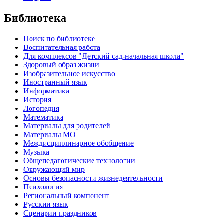
Библиотека
Поиск по библиотеке
Воспитательная работа
Для комплексов "Детский сад-начальная школа"
Здоровый образ жизни
Изобразительное искусство
Иностранный язык
Информатика
История
Логопедия
Математика
Материалы для родителей
Материалы МО
Междисциплинарное обобщение
Музыка
Общепедагогические технологии
Окружающий мир
Основы безопасности жизнедеятельности
Психология
Региональный компонент
Русский язык
Сценарии праздников