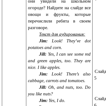
они увидели на школьном
огороде? Найдите на слайде все
овощи и фрукты, которые
перечислили ребята в своем
разговоре.
Текст для аудирования:
Jim:
Look! They’ve dot
potatoes and corn.
Jill:
Yes, I can see some red
and green apples, too. They are
nice. I like apples.
Слай
Jim:
Look! There’s also
5
cabbage, carrots and tomatoes.
Jill:
Oh, and nuts, too. Do
you like nuts?
Слай
Jim:
Yes, I do.
6