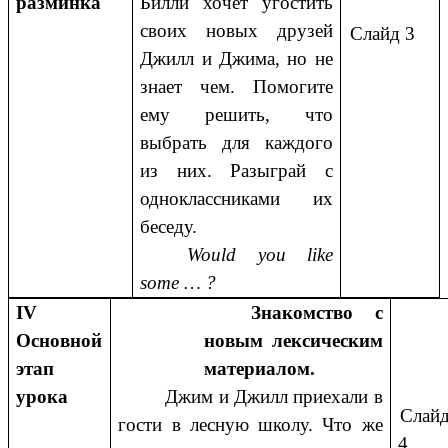
разминка
Билли хочет угостить
своих новых друзей
Слайд 3
Джилл и Джима, но не
знает чем. Помогите
ему решить, что
выбрать для каждого
из них. Разыграй с
одноклассниками их
беседу.
Would you like
some … ?
IV
Знакомство с
Основной
новым лексическим
этап
материалом.
урока
Джим и Джилл приехали в
Слай
гости в лесную школу. Что же
4