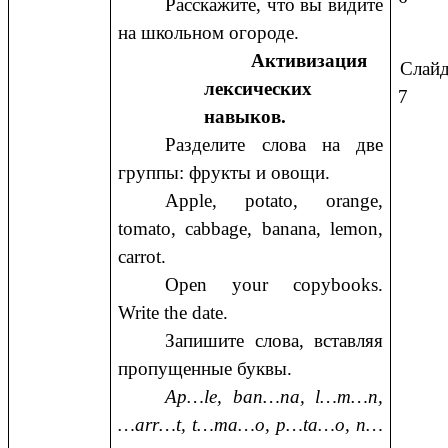
Расскажите, что вы видите
на школьном огороде.
Активизация
Слай
лексических
7
навыков.
Разделите слова на две
группы: фрукты и овощи.
Apple, potato, orange,
tomato, cabbage, banana, lemon,
carrot.
Open your copybooks.
Write the date.
Запишите слова, вставляя
пропущенные буквы.
Ap…le, ban…na, l…m…n,
…arr…t, t…ma…o, p…ta…o, n…