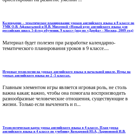
Календарно – тематическое планирование уроков английского языка в 8 классе по
УМК О.В. Афанасьевой и И.В. Михеевой «Новый курс английского языка для
российских школ. 5-й год обучения. 9 класс» (изд-во «Дрофа» - Москва, 2009 год)
Материал будет полезен при разработке календарно-
тематического планирования уроков в 9 классе....
Игровые технологии на уроках английского языка в начальной школе. Игры на
уроках английского языка во 2 -5 классах.
Главным элементом игры является игровая роль, не столь
важна какая; важно, чтобы она помогала воспроизводить
разнообразные человеческие отношения, существующие в
жизни. Только если вычленить и п...
Технологическая карта урока английского языка в 4 классе. План урока
английского языка в 4 классе по учебнику Комаровой Ю.А, Ларионовой И.В.