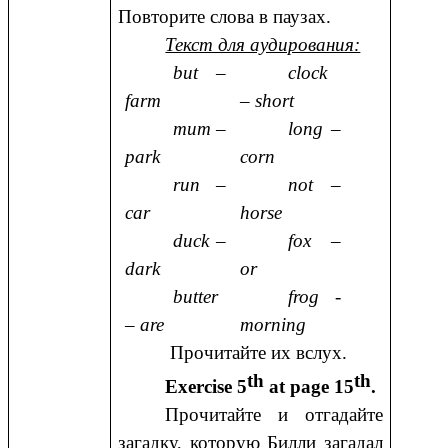
Повторите слова в паузах.
Текст для аудирования:
but –
clock
farm
– short
mum –
long –
park
corn
run –
not –
car
horse
duck –
fox –
dark
or
butter
frog -
– are
morning
Прочитайте их вслух.
th
th
Exercise 5
at page 15
.
Прочитайте и отгадайте
загадку, которую Билли загадал