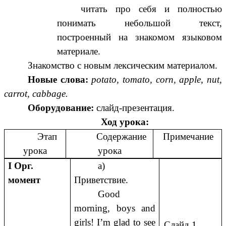
читать про себя и полностью
понимать небольшой текст,
построенный на знакомом языковом
материале.
Знакомство с новым лексическим материалом.
Новые слова:
potato, tomato, corn, apple, nut,
carrot, cabbage.
Оборудование:
слайд-презентация.
Ход урока:
Этап
Содержание
Примечание
урока
урока
I Орг.
а)
момент
Приветствие.
Good
morning, boys and
girls! I’m glad to see
Слайд 1