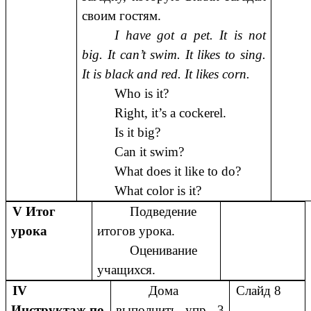
своим гостям.
I have got a pet. It is not
big. It can’t swim. It likes to sing.
It is black and red. It likes corn.
Who is it?
Right, it’s a cockerel.
Is it big?
Can it swim?
What does it like to do?
What color is it?
V Итог
Подведение
урока
итогов урока.
Оценивание
учащихся.
IV
Дома
Слайд 8
Инструктаж по
выполнить упр. 3