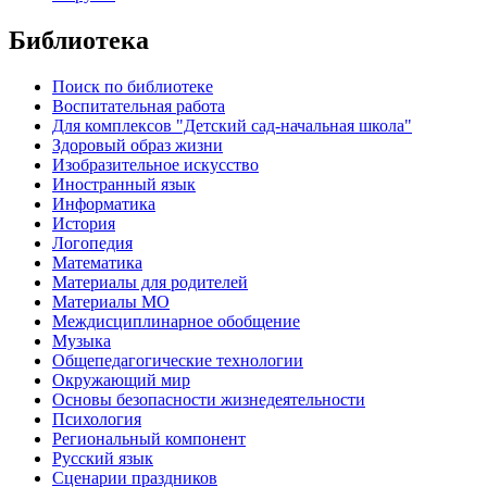
Библиотека
Поиск по библиотеке
Воспитательная работа
Для комплексов "Детский сад-начальная школа"
Здоровый образ жизни
Изобразительное искусство
Иностранный язык
Информатика
История
Логопедия
Математика
Материалы для родителей
Материалы МО
Междисциплинарное обобщение
Музыка
Общепедагогические технологии
Окружающий мир
Основы безопасности жизнедеятельности
Психология
Региональный компонент
Русский язык
Сценарии праздников