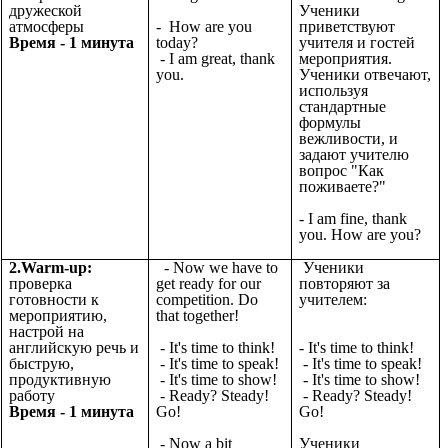
дружеской
Ученики
атмосферы
- How are you
приветствуют
Время - 1 минута
today?
учителя и гостей
- I am great, thank
мероприятия.
you.
Ученики отвечают,
используя
стандартные
формулы
вежливости, и
задают учителю
вопрос "Как
поживаете?"
- I am fine, thank
you. How are you?
2.Warm-up:
- Now we have to
Ученики
проверка
get ready for our
повторяют за
готовности к
competition. Do
учителем:
мероприятию,
that together!
настрой на
английскую речь и
- It's time to think!
- It's time to think!
быструю,
- It's time to speak!
- It's time to speak!
продуктивную
- It's time to show!
- It's time to show!
работу
- Ready? Steady!
- Ready? Steady!
Время - 1 минута
Go!
Go!
- Now a bit
Ученики