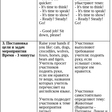
quicker:
убыстряют темп:
- It's time to think!
- It's time to think!
- It's time to speak!
- It's time to speak!
- It's time to show!
- It's time to show!
- Ready? Steady!
- Ready? Steady!
Go!
Go!
- Good job! Sit
down, please!
3. Постановка
Raise your hands if
Участники
цели и задач
you like: cats, dogs,
выполняют
мероприятия
crocodiles, wolves,
требование
Время - 3 минуты
foxes, horses, pigs,
учителя: поднять
bears and tigers.
руку, если
Учитель просит
услышат слово,
участников
которое им
поднять руки,
нравится.
если им нравятся
те вещи, названия
которых учитель
перечисляет на
английском языке.
Участники
самостоятельно
Учитель подводит
определяют тему:
участников к теме
Животные
мероприятия
(Варианты -
(игры):
Питомцы. Дикие и