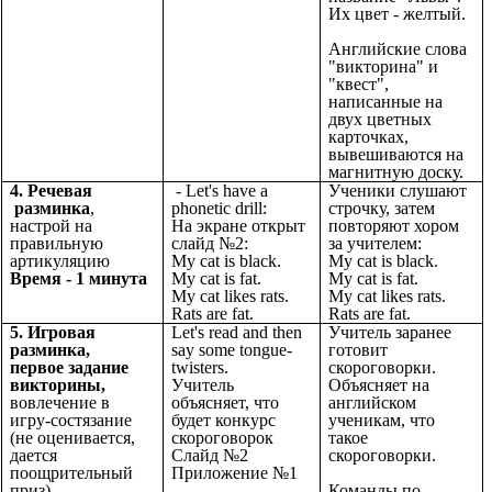
Их цвет - желтый.
Английские слова
"викторина" и
"квест",
написанные на
двух цветных
карточках,
вывешиваются на
магнитную доску.
4. Речевая
- Let's have a
Ученики слушают
разминка
,
phonetic drill:
строчку, затем
настрой на
На экране открыт
повторяют хором
правильную
слайд №2:
за учителем:
артикуляцию
My cat is black.
My cat is black.
Время - 1 минута
My cat is fat.
My cat is fat.
My cat likes rats.
My cat likes rats.
Rats are fat.
Rats are fat.
5. Игровая
Let's read and then
Учитель заранее
разминка,
say some tongue-
готовит
первое задание
twisters.
скороговорки.
викторины,
Учитель
Объясняет на
вовлечение в
объясняет, что
английском
игру-состязание
будет конкурс
ученикам, что
(не оценивается,
скороговорок
такое
дается
Слайд №2
скороговорки.
поощрительный
Приложение №1
приз)
Команды по