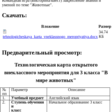
Командная игра (викторина-квест) Закрепление знаний и
умений по теме "Животные".
Скачать:
Вложение
Размер
34.74
КБ
tehnologicheskaya_karta_vneklassnogo_meropriyatiya.docx
Предварительный просмотр:
Технологическая карта открытого
внеклассного мероприятия для 3 класса "В
мире животных"
№
Параметр
Описание
пп
1.
Учебный предмет
Английский язык
2.
Ступень обучения
Начальное образование 3 класс
и
класс