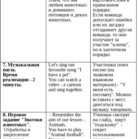
любим животных:
правильном
и домашних
порядке.
питомцев и диких
Если команда
животных.
допускает ошибки
или их загадку
отгадывает другая
команда. то они
получают за
участие "ключи",
но в хаотичном
порядке.
7. Музыкальная
Let's sing our
Участники поют
пауза.
favourite song "I
песню (на
Время
have a pet".
знакомом
реализации - 2
You can watch a
языковом
минуты.
video - a cartoon
материале) - "У
and sing together.
меня есть
питомец". Можно
вставать с мест.
двигаться под
музыку. танцевать.
8. Игровое
- Remember the
Ученики смотрят
задание "Знатоки
aim of our lesson -
на слайд, ищут
животных".
Animals.
"подсказку" -
Отработка и
You have to play
секрет
закрепление
"Animal football".
использования