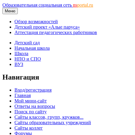
Образовательная социальная сеть
ns
portal.ru
Меню
Обзор возможностей
Детский проект «Алые паруса»
Аттестация педагогических работников
Детский сад
Начальная школа
Школа
НПО и СПО
ВУЗ
Навигация
Вход/регистрация
Главная
Мой мини-сайт
Ответы на вопросы
Поиск по сайту
Сайты классов, групп, кружков...
Сайты образовательных учреждений
Сайты коллег
Форумы