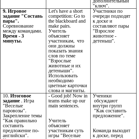
дополнительный
"ключ".
9. Игровое
Let's have a short
Участники по
задание "Составь
competition: Go to
очереди подходят
пары".
the blackboard and
к доске и
Соревнование
make pairs.
составляют пары
между командами.
Учитель
"Взрослое
Время - 3
объясняет
животное -
минуты.
участникам, что
детеныш".
они должны
показать знания
слов по теме
"Взрослые
животные и их
детеныши".
Использовать
необходимо
цветные карточки
слова и магниты.
10.
Итоговое
- Good job! Now in
Ученики
задание
. Игра
teams make up our
обсуждают
"Веселые
main sentences.
внутри групп
паровозы".
"Как составить
Закрепление темы
предложение".
"Как правильно
Учитель
составить
объясняет
предложение по-
участникам суть
Команда выходит
английски".
игры "Веселые
к доске, перед