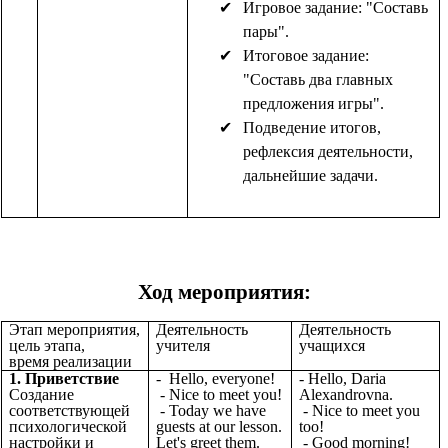
Игровое задание: "Составь
пары".
Итоговое задание:
"Составь два главных
предложения игры".
Подведение итогов,
рефлексия деятельности,
дальнейшие задачи.
Ход мероприятия:
Этап мероприятия,
Деятельность
Деятельность
цель этапа,
учителя
учащихся
время реализации
1. Приветствие
- Hello, everyone!
- Hello, Daria
Создание
- Nice to meet you!
Alexandrovna.
соответствующей
- Today we have
- Nice to meet you
психологической
guests at our lesson.
too!
настройки и
Let's greet them.
- Good morning!