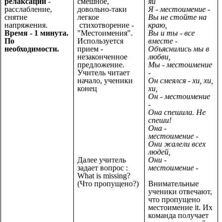
релаксации
-
смешное,
яй
расслабление,
довольно-таки
Я - местоимение -
снятие
легкое
Вы не стойте на
напряжения.
стихотворение -
краю,
Время - 1 минута.
"Местоимения".
Вы и ты - все
По
Используется
вместе -
необходимости.
прием -
Объяснились мы в
незаконченное
любви,
предложение.
Мы - местоимение
Учитель читает
-
начало, ученики
Он смеялся - хи, хи,
конец
хи,
Он - местоимение
-
Она спешила. Не
спеши!
Она -
местоимение -
Они жалели всех
людей,
Далее учитель
Они -
задает вопрос :
местоимение -
What is missing?
(Что пропущено?)
Внимательные
ученики отвечают,
что пропущено
местоимение it. Их
команда получает