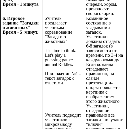
Время - 1 минута
очереди, хором,
произносят
скороговорки.
6. Игровое
Учитель
Командное
задание "Загадки
предлагает
состязание в
о животных"
ученикам
угадывании
Время - 5 минут.
соревнование
загадок.
"Загадки о
Участники
животных".
должны отгадать
6-8 загадок (в
It's time to think.
зависимости от
Let's play a
времени, по 3-4 на
guessing game:
каждую команду.
animal Riddles.
Если команда
отгадывает
Приложение №1 -
правильно, на
текст загадок с
слайде
ответами.
презентации-
опоры появляется
картинка с
изображением
этого животного.
Участники,
отгадавшие
Учитель подводит
правильно все
участников к
загадки. получают
микровыводу
"ключи" -
этапа: что мы
карточки-слова в