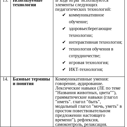
13.
Используемые
В ходе игры используются
технологии
элементы следующих
педагогических технологий:
коммуникативное
обучение;
здоровьесберегающие
технологии;
интерактивная технология;
технология обучения в
сотрудничестве;
игровая технология;
ИКТ-технология;
14.
Базовые термины
Коммуникативные умения:
и понятия
говорение, аудирование.
Лексические навыки (ЛЕ по теме
"Названия животных, цвета""),
грамматические навыки (глагол
"иметь". глагол "быть",
модальный глагол "мочь, уметь" в
простом повествовательном
предложении настоящего
времени"), рефлексия,
самоконтроль, релаксация.