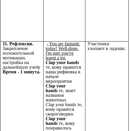
11.
Рефлексия.
- You are fantastic
Участники
Закрепление
today! Well-done.
хлопают в ладоши.
положительной
I'm sure you've
мотивации,
learnt a lot.
настройка на
Clap your hands
дальнейшую учебу
те, кому нравится
Время - 1 минута.
наша рифмовка в
начале
мероприятия
Clap your
hands
те, знает
названия
животных
Clap your hands те,
кому нравятся
скороговорки.
Clap your
hands
те, кому
понравилось