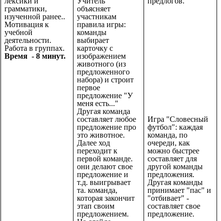
лексики и
Учитель
предлогов.
грамматики,
объясняет
изученной ранее..
участникам
Мотивация к
правила игры:
учебной
команды
деятельности.
выбирает
Работа в группах.
карточку с
Время - 8 минут.
изображением
животного (из
предложенного
набора) и строит
первое
предложение "У
меня есть..."
Другая команда
составляет любое
Игра "Словесный
предложение про
футбол": каждая
это животное.
команда, по
Далее ход
очереди, как
переходит к
можно быстрее
первой команде.
составляет для
они делают свое
другой команды
предложение и
предложения.
т.д. выигрывает
Другая команды
та. команда,
принимает "пас" и
которая закончит
"отбивает" -
этап своим
составляет свое
предложением.
предложение.