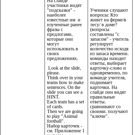
На слайде
участники видят
"подсказки" -
Ученики слушают
наиболее
вопросы: Кто
известные им и
живет на ферме/в
изученные ранее
лесу/ в доме?
фразы с
(вопросы
предлогами,
составлены "с
которые они
запасом" - учитель
могут
регулирует
использовать в
количество исходя
своих
из запаса времени.
предложениях.
команды находит
ответы, выбирает
Look at the slide,
карточку-слово и
please.
одновременно, по
Think over in your
команде учителя,
teams how to make
поднимает
sentences. On the
карточки. На
slide you can see a
слайде они видят
HINT.
правильные
Each team has a set
ответы.
of cards.
сравнивают со
Then we are going
своими. получают
to play "Animal
"ключи".
football".
Набор карточек -
см. Приложение 1