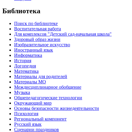
Библиотека
Поиск по библиотеке
Воспитательная работа
Для комплексов "Детский сад-начальная школа"
Здоровый образ жизни
Изобразительное искусство
Иностранный язык
Информатика
История
Логопедия
Математика
Материалы для родителей
Материалы МО
Междисциплинарное обобщение
Музыка
Общепедагогические технологии
Окружающий мир
Основы безопасности жизнедеятельности
Психология
Региональный компонент
Русский язык
Сценарии праздников