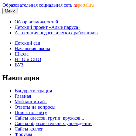
Образовательная социальная сеть
ns
portal.ru
Меню
Обзор возможностей
Детский проект «Алые паруса»
Аттестация педагогических работников
Детский сад
Начальная школа
Школа
НПО и СПО
ВУЗ
Навигация
Вход/регистрация
Главная
Мой мини-сайт
Ответы на вопросы
Поиск по сайту
Сайты классов, групп, кружков...
Сайты образовательных учреждений
Сайты коллег
Форумы