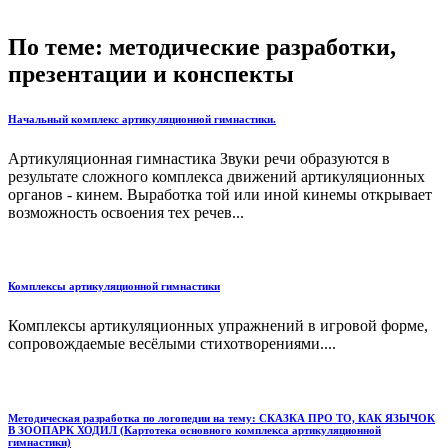
По теме: методические разработки,
презентации и конспекты
Начальный комплекс артикуляционной гимнастики.
Артикуляционная гимнастика Звуки речи образуются в
результате сложного комплекса движений артикуляционных
органов - кинем. Выработка той или иной кинемы открывает
возможность освоения тех речев...
Комплексы артикуляционной гимнастики
Комплексы артикуляционных упражнений в игровой форме,
сопровождаемые весёлыми стихотворениями....
Методическая разработка по логопедии на тему: СКАЗКА ПРО ТО, КАК ЯЗЫЧОК
В ЗООПАРК ХОДИЛ (Картотека основного комплекса артикуляционной
гимнастики)