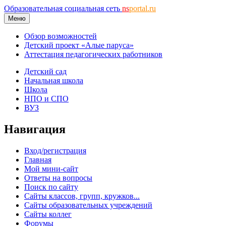
Образовательная социальная сеть
ns
portal.ru
Меню
Обзор возможностей
Детский проект «Алые паруса»
Аттестация педагогических работников
Детский сад
Начальная школа
Школа
НПО и СПО
ВУЗ
Навигация
Вход/регистрация
Главная
Мой мини-сайт
Ответы на вопросы
Поиск по сайту
Сайты классов, групп, кружков...
Сайты образовательных учреждений
Сайты коллег
Форумы