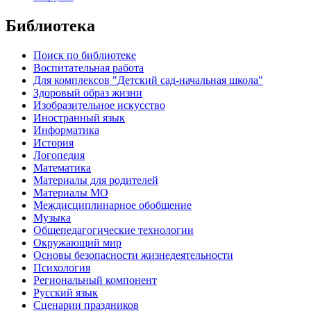
Библиотека
Поиск по библиотеке
Воспитательная работа
Для комплексов "Детский сад-начальная школа"
Здоровый образ жизни
Изобразительное искусство
Иностранный язык
Информатика
История
Логопедия
Математика
Материалы для родителей
Материалы МО
Междисциплинарное обобщение
Музыка
Общепедагогические технологии
Окружающий мир
Основы безопасности жизнедеятельности
Психология
Региональный компонент
Русский язык
Сценарии праздников