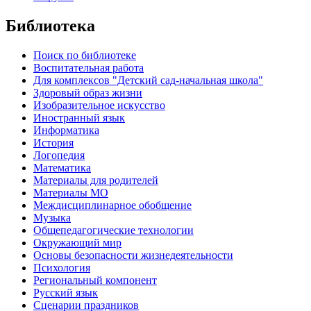
Библиотека
Поиск по библиотеке
Воспитательная работа
Для комплексов "Детский сад-начальная школа"
Здоровый образ жизни
Изобразительное искусство
Иностранный язык
Информатика
История
Логопедия
Математика
Материалы для родителей
Материалы МО
Междисциплинарное обобщение
Музыка
Общепедагогические технологии
Окружающий мир
Основы безопасности жизнедеятельности
Психология
Региональный компонент
Русский язык
Сценарии праздников