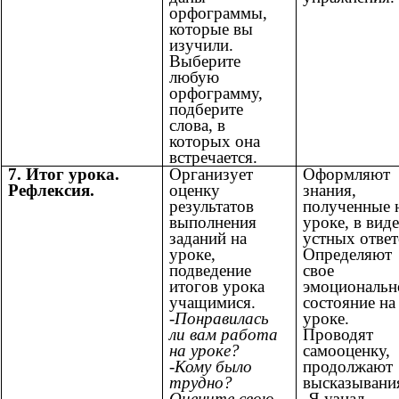
орфограммы,
которые вы
изучили.
Выберите
любую
орфограмму,
подберите
слова, в
которых она
встречается.
7. Итог урока.
Организует
Оформляют
Рефлексия.
оценку
знания,
результатов
полученные 
выполнения
уроке, в виде
заданий на
устных ответ
уроке,
Определяют
подведение
свое
итогов урока
эмоциональн
учащимися.
состояние на
-Понравилась
уроке.
ли вам работа
Проводят
на уроке?
самооценку,
-Кому было
продолжают
трудно?
высказывани
Оцените свою
-Я узнал…