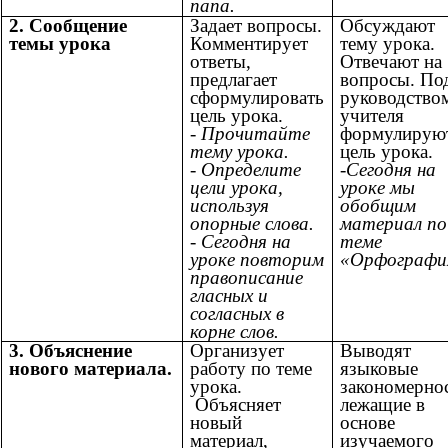
папа.
2. Сообщение
Задает вопросы.
Обсуждают
темы урока
Комментирует
тему урока.
ответы,
Отвечают на
предлагает
вопросы. По
сформулировать
руководство
цель урока.
учителя
- Прочитайте
формулирую
тему урока.
цель урока.
- Определите
-Сегодня на
цели урока,
уроке мы
используя
обобщим
опорные слова.
материал по
- Сегодня на
теме
уроке повторим
«Орфографи
правописание
гласных и
согласных в
корне слов.
3. Объяснение
Организует
Выводят
нового материала.
работу по теме
языковые
урока.
закономернос
Объясняет
лежащие в
новый
основе
материал,
изучаемого