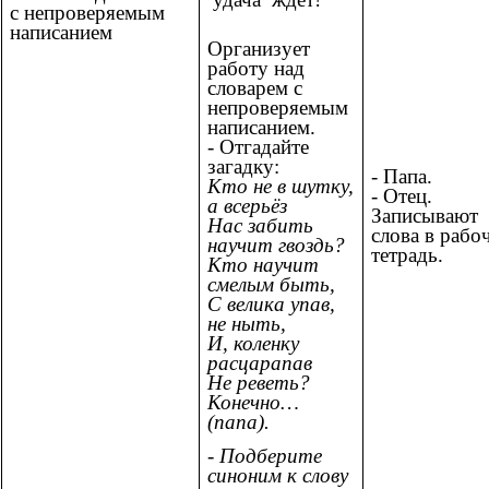
с непроверяемым
написанием
Организует
работу над
словарем с
непроверяемым
написанием.
- Отгадайте
загадку:
- Папа.
Кто не в шутку,
- Отец.
а всерьёз
Записывают
Нас забить
слова в рабо
научит гвоздь?
тетрадь.
Кто научит
смелым быть,
С велика упав,
не ныть,
И, коленку
расцарапав
Не реветь?
Конечно…
(папа).
- Подберите
синоним к слову