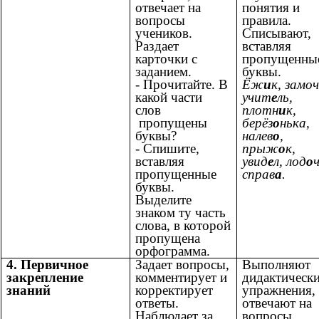
отвечает на
понятия и
вопросы
правила.
учеников.
Списывают,
Раздает
вставляя
карточки с
пропущенны
заданием.
буквы.
- Прочитайте. В
Ёж
и
к, замоч
какой части
учит
е
ль,
слов
плотн
и
к,
пропущены
берёз
о
нька,
буквы?
налев
о
,
- Спишите,
прыж
о
к,
вставляя
увид
е
л, лод
о
пропущенные
справ
а
.
буквы.
Выделите
знаком ту часть
слова, в которой
пропущена
орфограмма.
4. Первичное
Задает вопросы,
Выполняют
закрепление
комментирует и
дидактическ
знаний
корректирует
упражнения,
ответы.
отвечают на
Наблюдает за
вопросы,