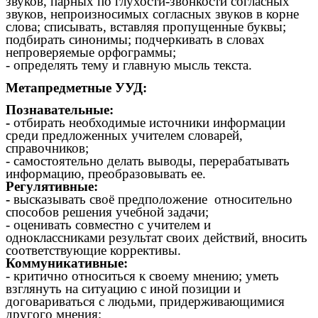
звуков, парных по глухости-звонкости согласных
звуков, непроизносимых согласных звуков в корне
слова; списывать, вставляя пропущенные буквы;
подбирать синонимы; подчеркивать в словах
непроверяемые орфограммы;
- определять тему и главную мысль текста.
Метапредметные УУД:
Познавательные:
-
отбирать необходимые источники информации
среди предложенных учителем словарей,
справочников;
- самостоятельно делать выводы, перерабатывать
информацию, преобразовывать ее.
Регулятивные:
-
высказывать своё предположение относительно
способов решения учебной задачи;
- оценивать совместно с учителем и
одноклассниками результат своих действий, вносить
соответствующие коррективы.
Коммуникативные:
- критично относиться к своему мнению; уметь
взглянуть на ситуацию с иной позиции и
договариваться с людьми, придерживающимися
другого мнения;