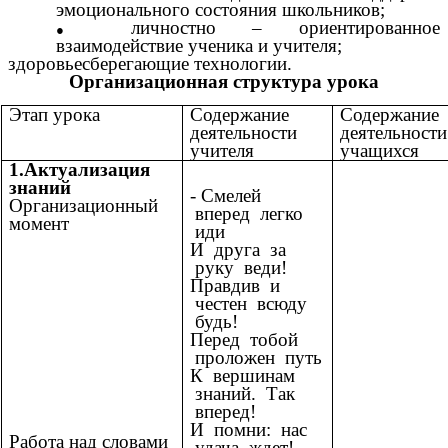
эмоционального состояния школьников;
личностно – ориентированное
взаимодействие ученика и учителя;
здоровьесберегающие технологии.
Организационная структура урока
Этап урока
Содержание
Содержание
деятельности
деятельности
учителя
учащихся
1.Актуализация
знаний
- Смелей
Организационный
вперед легко
момент
иди
И друга за
руку веди!
Правдив и
честен всюду
будь!
Перед тобой
проложен путь
К вершинам
знаний. Так
вперед!
И помни: нас
Работа над словами
удача ждет!