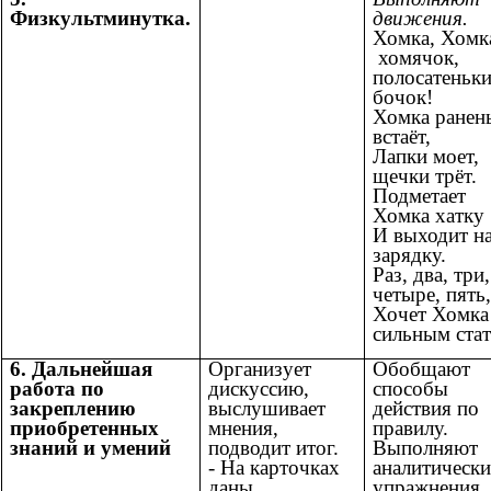
Физкультминутка.
движения.
Хомка, Хомка
хомячок,
полосатеньк
бочок!
Хомка ранен
встаёт,
Лапки моет,
щечки трёт.
Подметает
Хомка хатку
И выходит н
зарядку.
Раз, два, три,
четыре, пять,
Хочет Хомка
сильным стат
6. Дальнейшая
Организует
Обобщают
работа по
дискуссию,
способы
закреплению
выслушивает
действия по
приобретенных
мнения,
правилу.
знаний и умений
подводит итог.
Выполняют
- На карточках
аналитически
даны
упражнения.