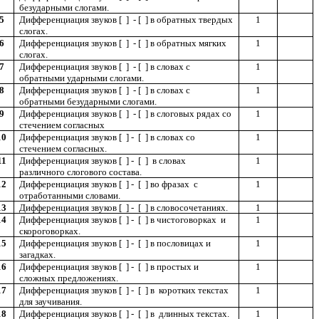
безударными слогами.
5
Дифференциация звуков [ ] - [ ] в обратных твердых
1
слогах.
6
Дифференциация звуков [ ] - [ ] в обратных мягких
1
слогах.
7
Дифференциация звуков [ ] - [ ] в словах с
1
обратными ударными слогами.
8
Дифференциация звуков [ ] - [ ] в словах с
1
обратными безударными слогами.
9
Дифференциация звуков [ ] - [ ] в слоговых рядах со
1
стечением согласных
10
Дифференциация звуков [ ] - [ ] в словах со
1
стечением согласных.
11
Дифференциация звуков [ ] - [ ] в словах
1
различного слогового состава.
12
Дифференциация звуков [ ] - [ ] во фразах с
1
отработанными словами.
13
Дифференциация звуков [ ] - [ ] в словосочетаниях.
1
14
Дифференциация звуков [ ] - [ ] в чистоговорках и
1
скороговорках.
15
Дифференциация звуков [ ] - [ ] в пословицах и
1
загадках.
16
Дифференциация звуков [ ] - [ ] в простых и
1
сложных предложениях.
17
Дифференциация звуков [ ] - [ ] в коротких текстах
1
для заучивания.
18
Дифференциация звуков [ ] - [ ] в длинных текстах.
1