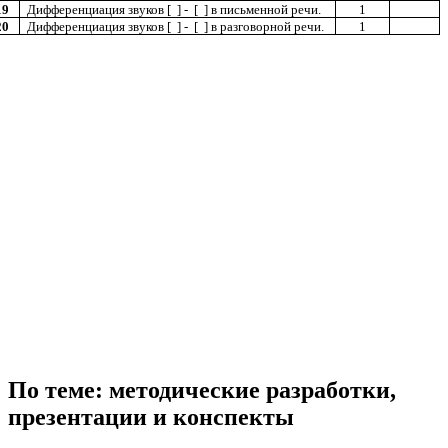
19
Дифференциация звуков [ ] - [ ] в письменной речи.
1
20
Дифференциация звуков [ ] - [ ] в разговорной речи.
1
По теме: методические разработки,
презентации и конспекты