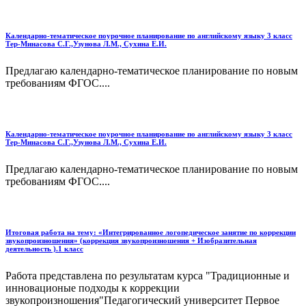
Календарно-тематическое поурочное планирование по английскому языку 3 класс
Тер-Минасова С.Г.,Узунова Л.М., Сухина Е.И.
Предлагаю календарно-тематическое планирование по новым
требованиям ФГОС....
Календарно-тематическое поурочное планирование по английскому языку 3 класс
Тер-Минасова С.Г.,Узунова Л.М., Сухина Е.И.
Предлагаю календарно-тематическое планирование по новым
требованиям ФГОС....
Итоговая работа на тему: «Интегрированное логопедическое занятие по коррекции
звукопроизношения» (коррекция звукопроизношения + Изобразительная
деятельность ).1 класс
Работа представлена по результатам курса "Традиционные и
инновационые подходы к коррекции
звукопроизношения"Педагогический университет Первое