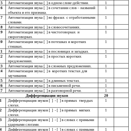
15
Автоматизация звука [ ] в одном слове-действии.
1
16
Автоматизация звука [ ] в сочетании слов – названий
1
объекта и его признака.
17
Автоматизация звука [ ] во фразах с отработанными
1
словами.
18
Автоматизация звука [ ] в словосочетаниях.
1
19
Автоматизация звука [ ] в чистоговорках и
1
скороговорках.
20
Автоматизация звука [ ] в потешках и коротких
1
стишках.
21
Автоматизация звука [ ] в пословицах и загадках.
1
22
Автоматизация звука [ ] в простых коротких
1
предложениях.
23
Автоматизация звука [ ] в сложных предложениях.
1
24
Автоматизация звука [ ] в коротких текстах для
1
заучивания.
25
Автоматизация звука [ ] в длинных текстах.
1
26
Автоматизация звука [ ] в письменной речи.
1
27
Автоматизация звука [ ] в разговорной речи.
1
Дифференциация звуков
20
1
Дифференциация звуков [ ] - [ ] в прямых твердых
1
слогах.
2
Дифференциация звуков [ ] - [ ] в прямых мягких
1
слогах.
3
Дифференциация звуков [ ] - [ ] в словах с прямыми
1
ударными слогами.
4
Дифференциация звуков [ ] - [ ] в словах с прямыми
1