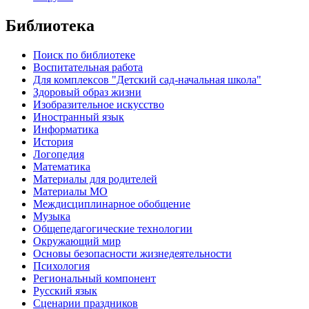
Библиотека
Поиск по библиотеке
Воспитательная работа
Для комплексов "Детский сад-начальная школа"
Здоровый образ жизни
Изобразительное искусство
Иностранный язык
Информатика
История
Логопедия
Математика
Материалы для родителей
Материалы МО
Междисциплинарное обобщение
Музыка
Общепедагогические технологии
Окружающий мир
Основы безопасности жизнедеятельности
Психология
Региональный компонент
Русский язык
Сценарии праздников