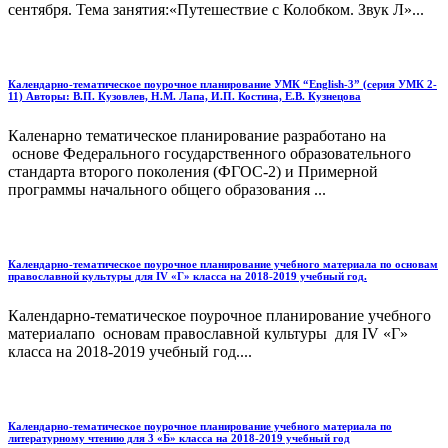
сентября. Тема занятия:«Путешествие с Колобком. Звук Л»...
Календарно-тематическое поурочное планирование УМК “English-3” (серия УМК 2-
11) Авторы: В.П. Кузовлев, Н.М. Лапа, И.П. Костина, Е.В. Кузнецова
Каленарно тематическое планирование разработано на
основе Федерального государственного образовательного
стандарта второго поколения (ФГОС-2) и Примерной
программы начального общего образования ...
Календарно-тематическое поурочное планирование учебного материала по основам
православной культуры для IV «Г» класса на 2018-2019 учебный год.
Календарно-тематическое поурочное планирование учебного
материалапо основам православной культуры для IV «Г»
класса на 2018-2019 учебный год....
Календарно-тематическое поурочное планирование учебного материала по
литературному чтению для 3 «Б» класса на 2018-2019 учебный год