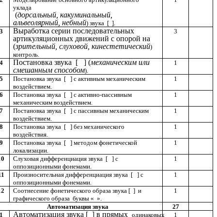
уклада
(
дорсальный, какуминальный,
альвеолярный, небный
) звука [ ].
Выработка серии последовательных
3
3
артикуляционных движений с опорой на
(
зрительный, слуховой, кинестетический
)
контроль.
Постановка звука [ ] (
механическим или
4
1
смешанным способом
).
5
Постановка звука [ ] с активным механическим
1
воздействием.
6
Постановка звука [ ] с активно-пассивным
1
механическим воздействием.
7
Постановка звука [ ] с пассивным механическим
1
воздействием.
8
Постановка звука [ ] без механического
1
воздействия.
9
Постановка звука [ ] методом фонетической
1
локализации.
10
Слуховая дифференциация звука [ ] с
1
оппозиционными фонемами.
11
Произносительная дифференциация звука [ ] с
1
оппозиционными фонемами.
12
Соотнесение фонетического образа звука [ ] и
1
графического образа буквы « ».
Автоматизация звука
27
Автоматизация звука [ ] в прямых
1
одинаковых
1