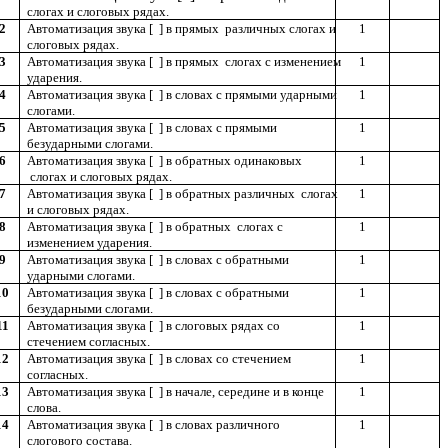
слогах и слоговых рядах.
2
Автоматизация звука [ ] в прямых различных слогах и
1
слоговых рядах.
3
Автоматизация звука [ ] в прямых слогах с изменением
1
ударения.
4
Автоматизация звука [ ] в словах с прямыми ударными
1
слогами.
5
Автоматизация звука [ ] в словах с прямыми
1
безударными слогами.
6
Автоматизация звука [ ] в обратных одинаковых
1
слогах и слоговых рядах.
7
Автоматизация звука [ ] в обратных различных слогах
1
и слоговых рядах.
8
Автоматизация звука [ ] в обратных слогах с
1
изменением ударения.
9
Автоматизация звука [ ] в словах с обратными
1
ударными слогами.
10
Автоматизация звука [ ] в словах с обратными
1
безударными слогами.
11
Автоматизация звука [ ] в слоговых рядах со
1
стечением согласных.
12
Автоматизация звука [ ] в словах со стечением
1
согласных.
13
Автоматизация звука [ ] в начале, середине и в конце
1
слова.
14
Автоматизация звука [ ] в словах различного
1
слогового состава.