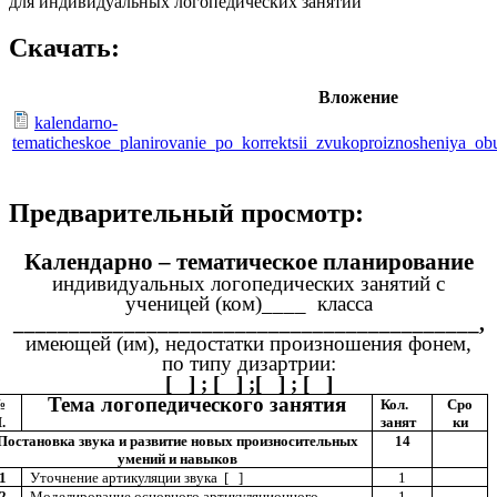
для индивидуальных логопедических занятий
Скачать:
Вложение
kalendarno-
tematicheskoe_planirovanie_po_korrektsii_zvukoproiznosheniya_ob
Предварительный просмотр:
Календарно – тематическое планирование
индивидуальных логопедических занятий с
ученицей (ком)____ класса
__________________________________________,
имеющей (им), недостатки произношения фонем,
по типу дизартрии:
[ ] ; [ ] ;[ ] ; [ ]
Тема логопедического занятия
№
Кол.
Сро
.
занят
ки
Постановка звука и развитие новых произносительных
14
умений и навыков
1
Уточнение артикуляции звука [ ]
1
2
Моделирование основного артикуляционного
1