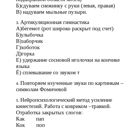
Б)сдуваем снежинку с руки (левая, правая)
В) надуваем мыльные пузыри.
Артикуляционная гимнастика
А)бегемот (рот широко раскрыт под счет)
Б)улыбочка
В)заборчик
Г)хоботок
Д)горка
Е) удержание сосновой иголочки на кончике
языка
Ё) сплевывание со звуком т
Повторяем изученные звуки по картинкам –
символам Фомичевой
Нейропсихологический метод усиление
кинестезий. Работа с ковриком –травкой.
Отработка закрытых слогов:
Как пап
Кок поп