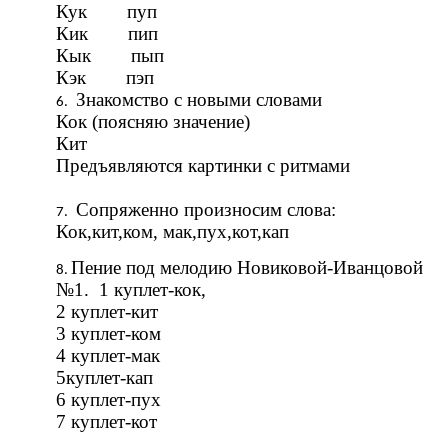
Кук пуп
Кик пип
Кык пып
Кэк пэп
Знакомство с новыми словами
Кок (поясняю значение)
Кит
Предъявляются картинки с ритмами
Сопряженно произносим слова:
Кок,кит,ком, мак,пух,кот,кап
Пение под мелодию Новиковой-Иванцовой
№1. 1 куплет-кок,
2 куплет-кит
3 куплет-ком
4 куплет-мак
5куплет-кап
6 куплет-пух
7 куплет-кот