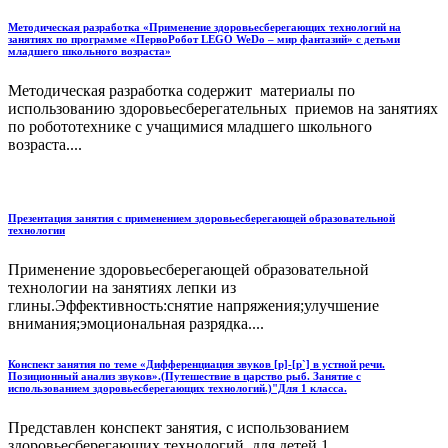
Методическая разработка «Применение здоровьесберегающих технологий на
занятиях по программе «ПервоРобот LEGO WeDo – мир фантазий» с детьми
младшего школьного возраста»
Методическая разработка содержит материалы по
использованию здоровьесберегательных приемов на занятиях
по робототехнике с учащимися младшего школьного
возраста....
Презентация занятия с применением здоровьесберегающей образовательной
технологии
Применение здоровьесберегающей образовательной
технологии на занятиях лепки из
глины.Эффективность:снятие напряжения;улучшение
внимания;эмоциональная разрядка....
Конспект занятия по теме «Дифференциация звуков [р]-[р`] в устной речи.
Позиционный анализ звуков».(Путешествие в царство рыб. Занятие с
использованием здоровьесберегающих технологий.)"Для 1 класса.
Представлен конспект занятия, с использованием
здоровьесберегающих технологий, для детей 1