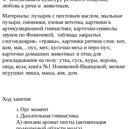
любовь к речи и животным,
Материалы: пузырек с пихтовым маслом, мыльные
пузыри, снежинки, еловая веточка, картинки к
артикуляционной гимнастике, карточки-символы
звуков по Фомичевой, таблицы закрытых
слогов;коврик- «травка», картинки ритмов слов: кит,
ком, мак, , пух, мех; кусочки меха и перо-пух;
карточки домашних животных и птиц для
раскладывания на полу: утка, гусь, куры, корова,
овца, коза; книга №1 Новиковой-Иванцовой; мелкие
игрушки: миша, маша, аня, дом.
Ход занятия
Орг момент
Дыхательная гимнастика
А) нюхаем аромат пихты (активизация
подкорковой области мозга)