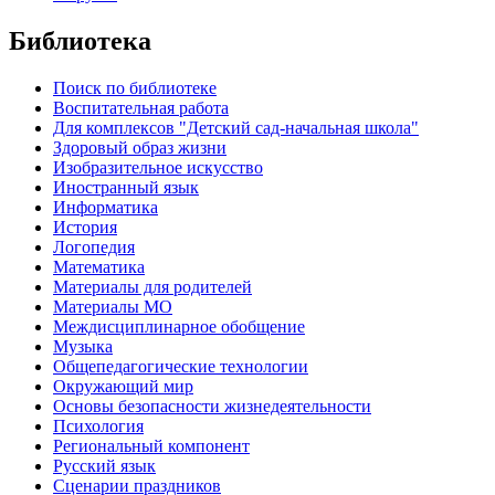
Библиотека
Поиск по библиотеке
Воспитательная работа
Для комплексов "Детский сад-начальная школа"
Здоровый образ жизни
Изобразительное искусство
Иностранный язык
Информатика
История
Логопедия
Математика
Материалы для родителей
Материалы МО
Междисциплинарное обобщение
Музыка
Общепедагогические технологии
Окружающий мир
Основы безопасности жизнедеятельности
Психология
Региональный компонент
Русский язык
Сценарии праздников