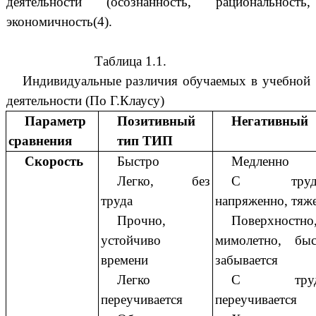
деятельности (осознанность, рациональность,
экономичность(4).
Таблица 1.1.
Индивидуальные различия обучаемых в учебной
деятельности (По Г.Клаусу)
Параметр
Позитивный
Негативный
сравнения
тип ТИП
Скорость
Быстро
Медленно
Легко, без
С трудо
труда
напряженно, тяж
Прочно,
Поверхностно
устойчиво
мимолетно, быс
времени
забывается
Легко
С труд
переучивается
переучивается