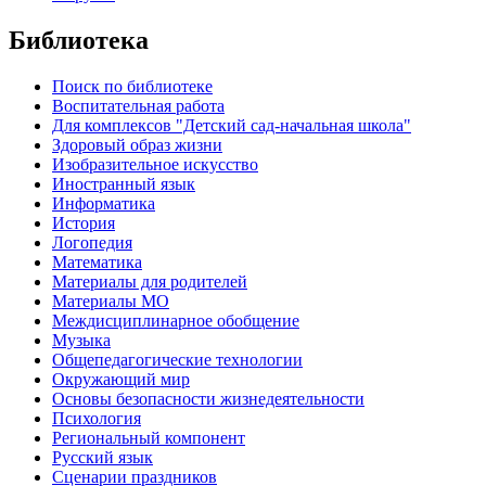
Библиотека
Поиск по библиотеке
Воспитательная работа
Для комплексов "Детский сад-начальная школа"
Здоровый образ жизни
Изобразительное искусство
Иностранный язык
Информатика
История
Логопедия
Математика
Материалы для родителей
Материалы МО
Междисциплинарное обобщение
Музыка
Общепедагогические технологии
Окружающий мир
Основы безопасности жизнедеятельности
Психология
Региональный компонент
Русский язык
Сценарии праздников