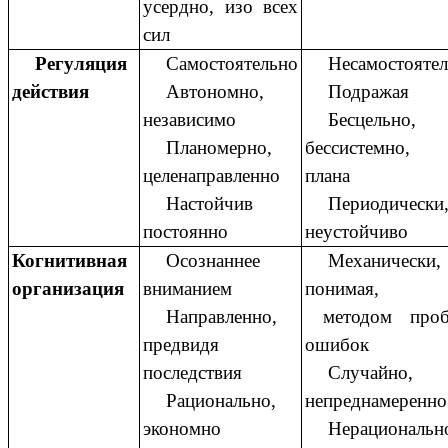
усердно, изо всех
сил
Регуляция
Самостоятельно
Несамостояте
действия
Автономно,
Подражая
независимо
Бесцельно,
Планомерно,
бессистемно, 
целенаправленно
плана
Настойчив
Периодически
постоянно
неустойчиво
Когнитивная
Осознаннее
Механически,
организация
вниманием
понима
Направленно,
методом про
предвидя
ошибок
последствия
Случайно,
Рационально,
непреднамеренно
экономно
Нерациональн