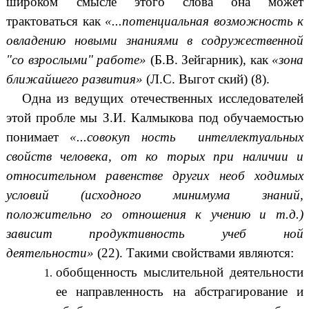
широком смысле этого слова она может
трактоваться как
«...потенциальная возможность к
овладению новыми знаниями в содружественной
"со взрослыми" работе»
(Б.В. Зейгарник), как
«зона
ближайшего развития»
(Л.С. Выгот ский) (8).
Одна из ведущих отечественных исследователей
этой пробле мы З.И. Калмыкова под обучаемостью
понимает
«...совокуп ность интеллектуальных
свойств человека, от ко торых при наличии и
относительном равенстве других необ ходимых
условий (исходного минимума знаний,
положительно го отношения к учению и т.д.)
зависит продуктивность учеб ной
деятельности»
(22). Такими свойствами являются:
обобщенность мыслительной деятельности
ее направленность на абстрагирование и