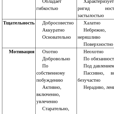
Обладает
Характеризует
гибкостью
ригид ност
застылостью
Тщательность
Добросовестно
Халатно
Аккуратно
Небрежно,
Основательно
неряшливо
Поверхностно
Мотивация
Охотно
Неохотно
Добровольно
По обязаннос
По
Под давление
собственному
Пассивно, вя
побуждению
безучастно
Активно,
Нерадиво, лен
включенно,
увлеченно
Старательно,